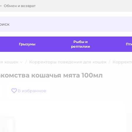
Обмен и возврат
ки.
Рыбы и
Грызуны
Пт
рептилии
ля кошек
Корректоры поведения для кошек
Коррект
комства кошачья мята 100мл
В избранное