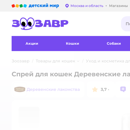
Детский мир
Москва и область
Магазины
Выбор адреса достав
Акции
Кошки
Собаки
Зоозавр
Товары для кошек
Уход и косметика д
Спрей для кошек Деревенские ла
Деревенские лакомства
3,7
·