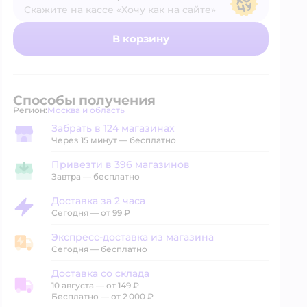
Скажите на кассе «Хочу как на сайте»
В магазине — по ценам сайта
В корзину
Способы получения
Регион:
Москва и область
Выбор адреса доставки.
Забрать в 124 магазинах
Забрать в магазине
Через 15 минут — бесплатно
Привезти в 396 магазинов
Привезти в магазин
Завтра
—
бесплатно
Доставка за 2 часа
Доставка за 2 часа
Сегодня
—
от 99 ₽
Экспресс-доставка из магазина
Экспресс-доставка из магазина
Сегодня
—
бесплатно
Доставка со склада
10 августа
—
от 149 ₽
Доставка со склада
Бесплатно — от 2 000 ₽