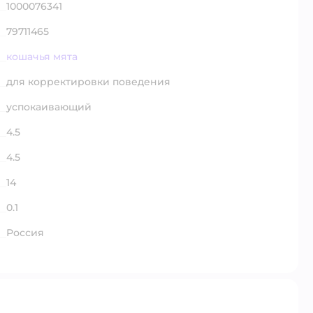
1000076341
79711465
кошачья мята
для корректировки поведения
успокаивающий
4.5
4.5
14
0.1
Россия