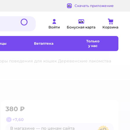
Скачать приложение
Войти
Бонусная карта
Корзина
Только
ицы
Ветаптека
у нас
оры поведения для кошек Деревенские лакомства
380 ₽
+
7,60
В магазине — по ценам сайта