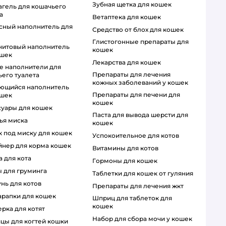
зубная щетка для кошек
а
ветаптека для кошек
средство от блох для кошек
глистогонные препараты для
кошек
ошек
лекарства для кошек
препараты для лечения
его туалета
кожных заболеваний у кошек
препараты для печени для
ошек
кошек
ссуары для кошек
паста для вывода шерсти для
чья миска
кошек
ик под миску для кошек
успокоительное для котов
ейнер для корма кошек
витамины для котов
а для кота
гормоны для кошек
ы для груминга
таблетки для кошек от гуляния
унь для котов
препараты для лечения жкт
царапки для кошек
шприц для таблеток для
кошек
ерка для котят
набор для сбора мочи у кошек
ицы для когтей кошки