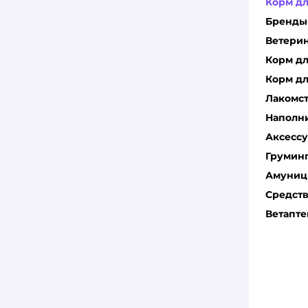
Корм д
Бренды
Ветери
Корм д
Корм дл
Лакомс
Наполн
Аксесс
Грумин
Амуниц
Средств
Ветапте