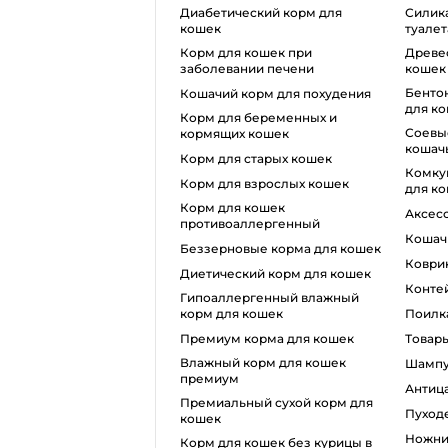
диабетический корм для
силикагель для кошачьего
кошек
туалет
корм для кошек при
древесный наполнитель для
заболевании печени
кошек
бентонитовый наполнитель
кошачий корм для похудения
для к
корм для беременных и
соевые наполнители для
кормящих кошек
кошачь
корм для старых кошек
комкующийся наполнитель
корм для взрослых кошек
для к
корм для кошек
аксе
противоаллергенный
коша
беззерновые корма для кошек
ковр
диетический корм для кошек
конт
гипоаллергенный влажный
корм для кошек
поилк
премиум корма для кошек
товар
влажный корм для кошек
шамп
премиум
анти
премиальный сухой корм для
пуход
кошек
ножн
корм для кошек без курицы в