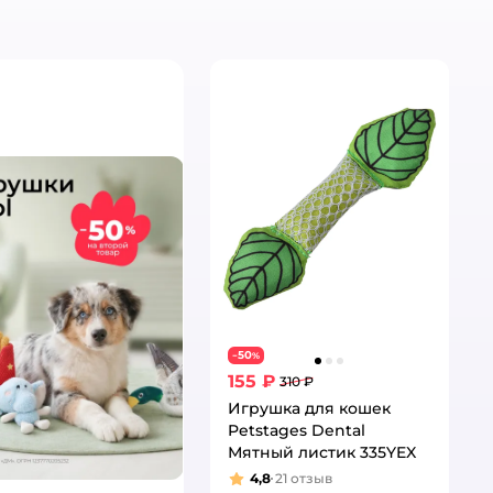
50
−
%
155 ₽
310 ₽
Игрушка для кошек
Petstages Dental
Мятный листик 335YEX
4,8
21
отзыв
Рейтинг: