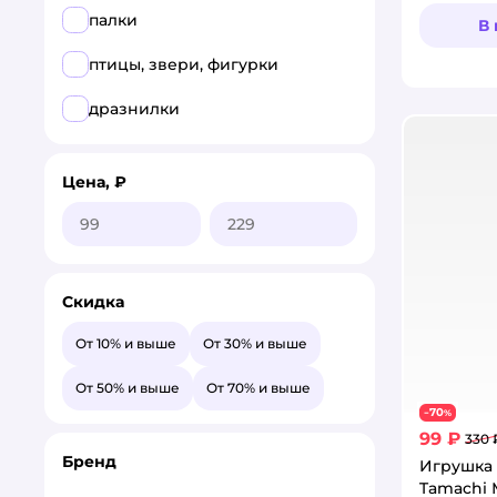
палки
В
птицы, звери, фигурки
дразнилки
Цена, ₽
Скидка
От 10% и выше
От 30% и выше
От 50% и выше
От 70% и выше
70
−
%
99 ₽
330 
Бренд
Игрушка 
Tamachi 