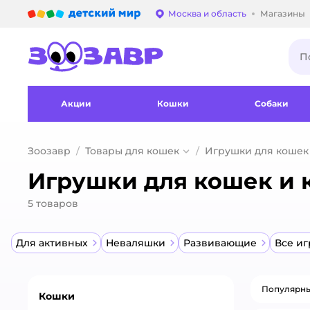
Детский мир
Москва и область
Магазины
Выбор адреса достав
Акции
Кошки
Собаки
Зоозавр
Товары для кошек
Игрушки для кошек
Игрушки для кошек и к
5
товаров
Для активных
Неваляшки
Развивающие
Все и
Популярн
Кошки