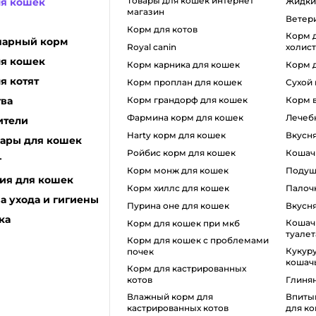
товары для кошек интернет
ля кошек
жидк
магазин
вете
корм для котов
корм для кошек класса
нарный корм
royal canin
холис
ля кошек
корм карника для кошек
корм 
я котят
корм проплан для кошек
сухой
тва
корм грандорф для кошек
корм
фармина корм для кошек
лечеб
ители
harty корм для кошек
вкусн
уары для кошек
ройбис корм для кошек
коша
г
корм монж для кошек
поду
ия для кошек
корм хиллс для кошек
пало
а ухода и гигиены
пурина оне для кошек
вкусн
ка
кошачий наполнитель для
корм для кошек при мкб
туалет
корм для кошек с проблемами
кукурузный наполнитель для
почек
кошачь
Корм для кастрированных
котов
глиня
влажный корм для
впитывающий наполнитель
кастрированных котов
для ко