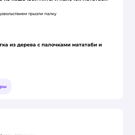
довольствием грызли палку
тка из дерева с палочками мататаби и
ары