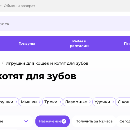
Обмен и возврат
ки.
Рыбы и
Грызуны
Пт
рептилии
Игрушки для кошек и котят для зубов
отят для зубов
грушки
Мышки
Треки
Лазерные
Удочки
С ко
ые
Назначение
Получить за 1-2 часа
Сегод
Популярные
Закрыть