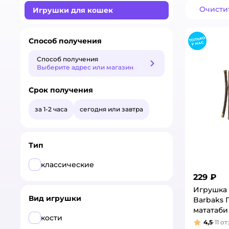
Очисти
Игрушки для кошек
Способ получения
Способ получения
Способ получения
Выберите адрес или магазин
Срок получения
за 1-2 часа
сегодня или завтра
Тип
классические
229 ₽
Игрушка 
Вид игрушки
Barbaks 
мататаби
кости
4,5
11
от
Рейтинг