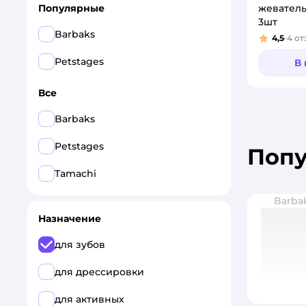
жевател
Популярные
3шт
Barbaks
4,5
4
от
Рейтинг
Petstages
В
Все
Barbaks
Petstages
Поп
Tamachi
Barba
Назначение
для зубов
для дрессировки
для активных