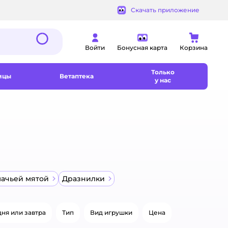
Скачать приложение
Войти
Бонусная карта
Корзина
Только
ицы
Ветаптека
у нас
шачьей мятой
Дразнилки
ня или завтра
Тип
Вид игрушки
Цена