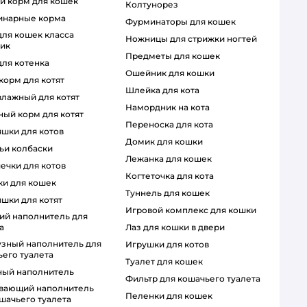
ий корм для кошек
колтунорез
ринарные корма
фурминаторы для кошек
ножницы для стрижки ногтей
тик
предметы для кошек
для котенка
ошейник для кошки
 корм для котят
шлейка для кота
 влажный для котят
намордник на кота
ный корм для котят
переноска для кота
яшки для котов
домик для кошки
чьи колбаски
лежанка для кошек
шечки для котов
когтеточка для кота
чки для кошек
туннель для кошек
яшки для котят
игровой комплекс для кошки
а
лаз для кошки в двери
игрушки для котов
его туалета
туалет для кошек
ный наполнитель
фильтр для кошачьего туалета
пеленки для кошек
шачьего туалета