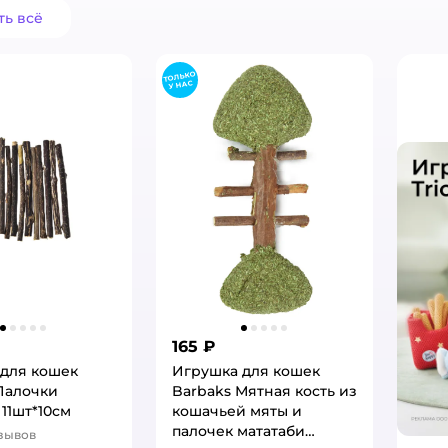
ть всё
165 ₽
для кошек
Игрушка для кошек
Палочки
Barbaks Мятная кость из
 11шт*10см
кошачьей мяты и
палочек мататаби
зывов
: