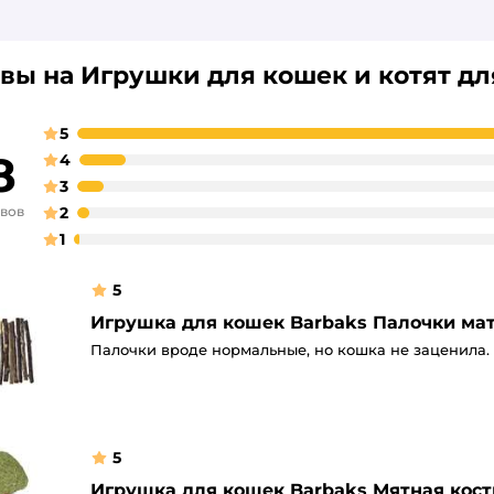
вы на Игрушки для кошек и котят дл
5
8
4
3
ывов
2
1
5
Игрушка для кошек Barbaks Палочки мат
Палочки вроде нормальные, но кошка не заценила.
5
Игрушка для кошек Barbaks Мятная кост