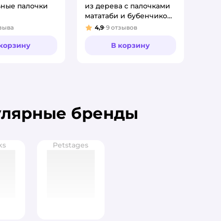
ьные палочки
из дерева с палочками
мататаби и бубенчиком
5см
зыва
4,9
9
отзывов
:
Рейтинг:
 корзину
В корзину
улярные бренды
ks
Petstages