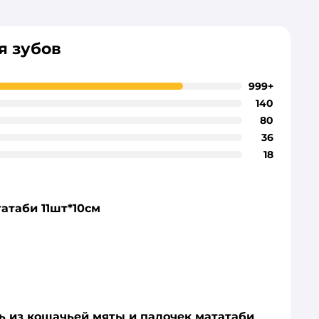
я зубов
999+
140
80
36
18
атаби 11шт*10см
ь из кошачьей мяты и палочек мататаби