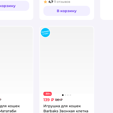
2.5*12см
4,7
11
отзывов
Рейтинг:
 корзину
В корзину
30
−
%
139 ₽
₽
199 ₽
для кошек
Игрушка для кошек
Мататаби
Barbaks Звонкая клетка