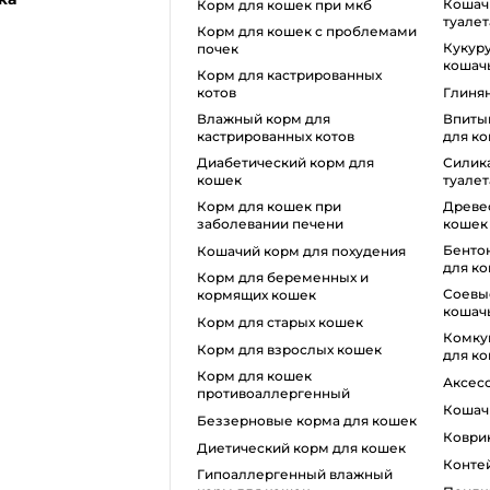
кошачий наполнитель для
корм для кошек при мкб
туалет
корм для кошек с проблемами
кукурузный наполнитель для
почек
кошачь
Корм для кастрированных
котов
глиня
влажный корм для
впитывающий наполнитель
кастрированных котов
для ко
диабетический корм для
силикагель для кошачьего
кошек
туалет
корм для кошек при
древесный наполнитель для
заболевании печени
кошек
бентонитовый наполнитель
кошачий корм для похудения
для к
корм для беременных и
соевые наполнители для
кормящих кошек
кошачь
корм для старых кошек
комкующийся наполнитель
корм для взрослых кошек
для к
корм для кошек
аксе
противоаллергенный
коша
беззерновые корма для кошек
ковр
диетический корм для кошек
конт
гипоаллергенный влажный