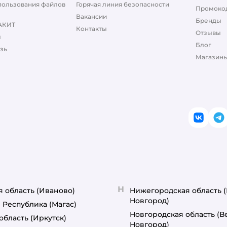
пользования файлов
Горячая линия безопасности
Промоко
Вакансии
Бренды
АКИТ
Контакты
Отзывы
ы
Блог
зь
Магазины
ВКонт
T
Н
я область
(Иваново)
Нижегородская область
Новгород)
 Республика
(Магас)
Новгородская область
(В
область
(Иркутск)
Новгород)