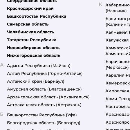
Свердловская область
К
Кабардино
Краснодарский край
(Нальчик)
Башкортостан Республика
Калинингр
Самарская область
(Калининг
Челябинская область
Калмыкия 
Татарстан Республика
Калужская 
Новосибирская область
Камчатски
Камчатски
Нижегородская область
Карачаево
А
Адыгея Республика
(Майкоп)
(Черкесск)
Алтай Республика
(Горно-Алтайск)
Карелия Р
Алтайский край
(Барнаул)
Кемеровск
Амурская область
(Благовещенск)
Кировская
Архангельская область
(Архангельск)
Коми Респ
Астраханская область
(Астрахань)
Костромска
Б
Краснодар
Башкортостан Республика
(Уфа)
Красноярс
Белгородская область
(Белгород)
Курганская