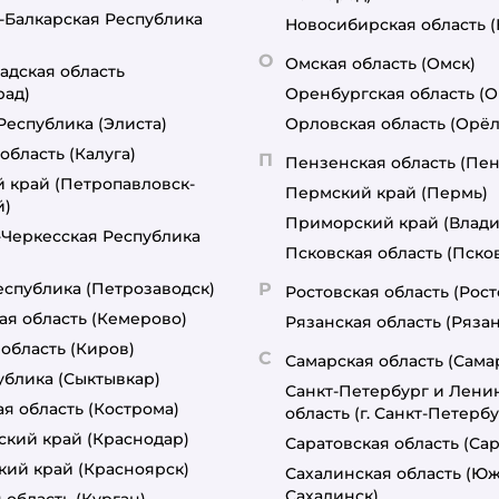
-Балкарская Республика
Новосибирская область
О
Омская область
(Омск)
адская область
рад)
Оренбургская область
(О
Республика
(Элиста)
Орловская область
(Орёл
область
(Калуга)
П
Пензенская область
(Пен
й край
(Петропавловск-
Пермский край
(Пермь)
й)
Приморский край
(Влади
-Черкесская Республика
Псковская область
(Пско
еспублика
(Петрозаводск)
Р
Ростовская область
(Рост
ая область
(Кемерово)
Рязанская область
(Рязан
 область
(Киров)
С
Самарская область
(Сама
ублика
(Сыктывкар)
Санкт-Петербург и Лени
я область
(Кострома)
область
(г. Санкт-Петербу
ский край
(Краснодар)
Саратовская область
(Сар
кий край
(Красноярск)
Сахалинская область
(Юж
Сахалинск)
 область
(Курган)