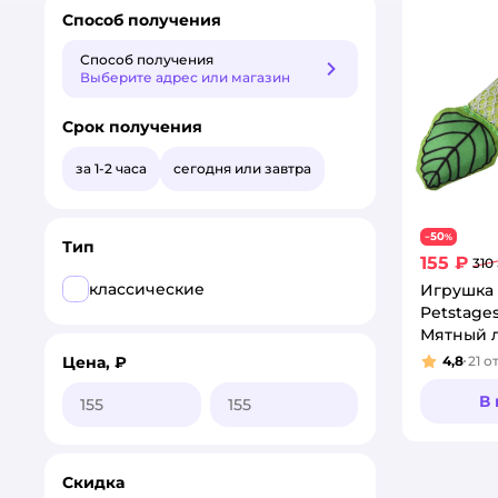
Способ получения
Способ получения
Способ получения
Выберите адрес или магазин
Срок получения
за 1-2 часа
сегодня или завтра
50
−
%
Тип
155 ₽
310
классические
Игрушка 
Petstage
Мятный л
4,8
21
о
Цена, ₽
Рейтинг
В
Скидка