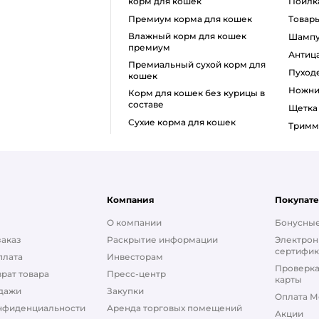
корм для кошек
поилк
премиум корма для кошек
товар
влажный корм для кошек
шамп
премиум
анти
премиальный сухой корм для
пуход
кошек
ножн
корм для кошек без курицы в
составе
щетк
сухие корма для кошек
тримм
Компания
Покупат
О компании
Бонусные
заказ
Раскрытие информации
Электрон
сертифик
плата
Инвесторам
Проверка
рат товара
Пресс-центр
карты
дажи
Закупки
Оплата М
нфиденциальности
Аренда торговых помещений
Акции