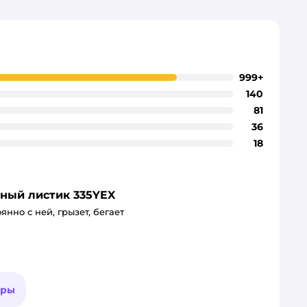
999+
140
81
36
18
тный листик 335YEX
нно с ней, грызет, бегает
ары