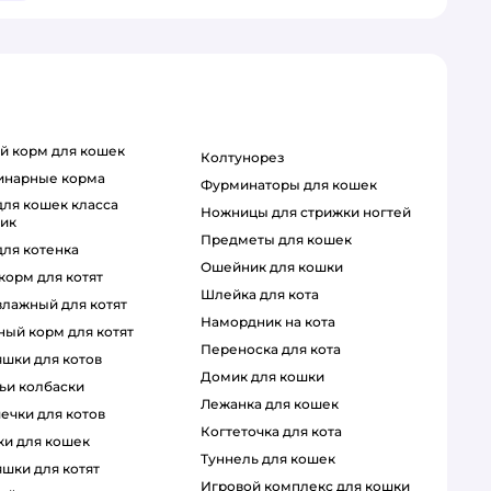
ий корм для кошек
колтунорез
ринарные корма
фурминаторы для кошек
ножницы для стрижки ногтей
тик
предметы для кошек
для котенка
ошейник для кошки
 корм для котят
шлейка для кота
 влажный для котят
намордник на кота
ный корм для котят
переноска для кота
яшки для котов
домик для кошки
чьи колбаски
лежанка для кошек
шечки для котов
когтеточка для кота
чки для кошек
туннель для кошек
яшки для котят
игровой комплекс для кошки