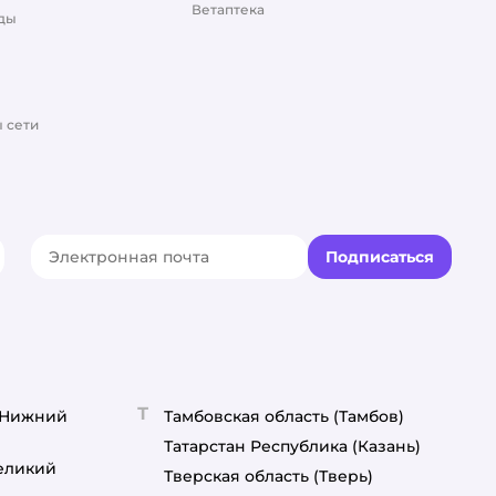
Ветаптека
ды
 сети
Подписаться
акте
elegram
Т
(Нижний
Тамбовская область
(Тамбов)
Татарстан Республика
(Казань)
еликий
Тверская область
(Тверь)