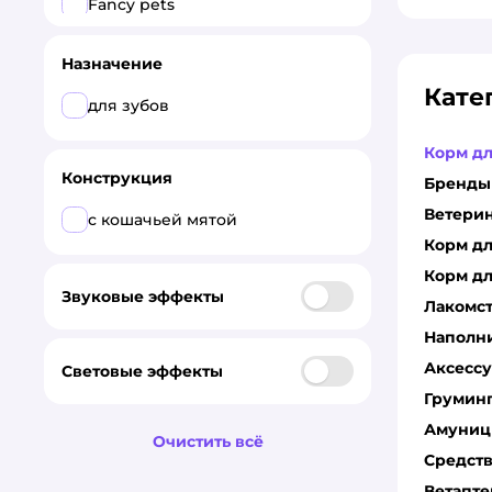
Fancy pets
Petsiki
Назначение
Кате
PRIVEREDA
для зубов
ROXY PETS
Корм д
Конструкция
Мультидом
Бренды
Ветери
с кошачьей мятой
Все
Корм д
Petstages
Корм дл
Звуковые эффекты
Лакомс
Barbaks
Наполн
Fancy pets
Аксесс
Световые эффекты
Грумин
Ferplast
Амуниц
Очистить всё
Gamma
Средств
Ветапте