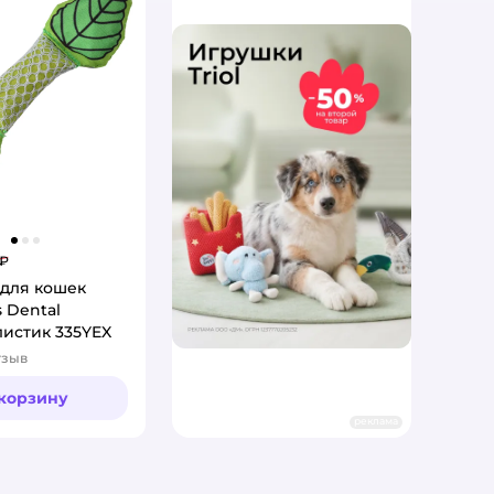
 ₽
для кошек
s Dental
истик 335YEX
тзыв
:
 корзину
реклама