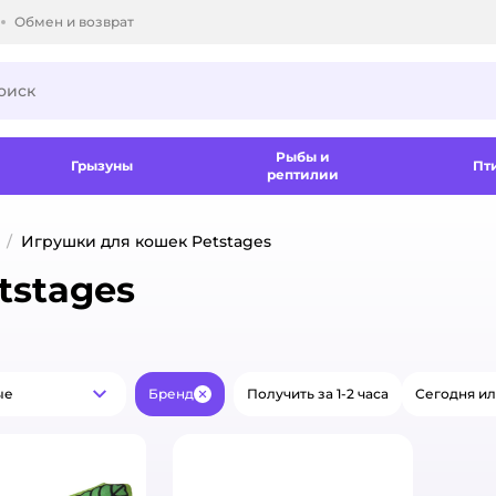
Обмен и возврат
ки.
Рыбы и
Грызуны
Пт
рептилии
Игрушки для кошек Petstages
tstages
ые
Бренд
Получить за 1-2 часа
Сегодня ил
Популярные
Закрыть