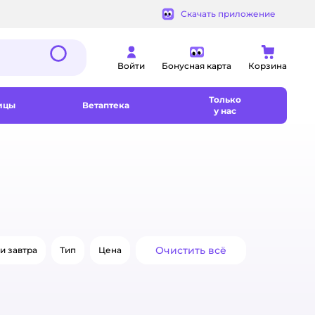
Скачать приложение
Войти
Бонусная карта
Корзина
Только
ицы
Ветаптека
у нас
Очистить всё
и завтра
Тип
Цена