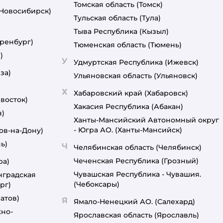
Томская область
(Томск)
(Новосибирск)
Тульская область
(Тула)
Тыва Республика
(Кызыл)
ренбург)
Тюменская область
(Тюмень)
)
У
Удмуртская Республика
(Ижевск)
за)
Ульяновская область
(Ульяновск)
Х
Хабаровский край
(Хабаровск)
восток)
Хакасия Республика
(Абакан)
в)
Ханты-Мансийский Автономный округ
- Югра АО.
(Ханты-Мансийск)
ов-на-Дону)
ь)
Ч
Челябинская область
(Челябинск)
Чеченская Республика
(Грозный)
ра)
Чувашская Республика - Чувашия.
нградская
(Чебоксары)
рг)
атов)
Я
Ямало-Ненецкий АО.
(Салехард)
но-
Ярославская область
(Ярославль)