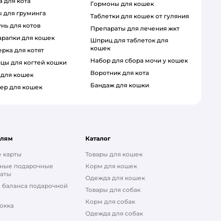
а для кота
гормоны для кошек
ы для груминга
таблетки для кошек от гуляния
унь для котов
препараты для лечения жкт
царапки для кошек
шприц для таблеток для
кошек
ерка для котят
набор для сбора мочи у кошек
ицы для когтей кошки
воротник для кота
а для кошек
бандаж для кошки
ер для кошек
елям
Каталог
 карты
Товары для кошек
ные подарочные
Корм для кошек
аты
Одежда для кошек
 баланса подарочной
Товары для собак
Корм для собак
окка
Одежда для собак