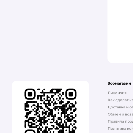
Triol
Грызлик Ам
Деревенские лакомства
Зоозавр
Мультидом
Родные корма
Зоомагазин
Лицензия
Как сделать 
Доставка и о
Обмен и возв
Правила про
Политика ко