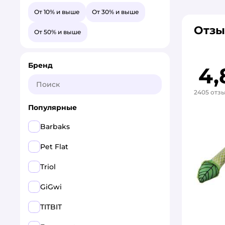
От 10% и выше
От 30% и выше
Отзы
От 50% и выше
Бренд
4,
2405 отз
Популярные
Barbaks
Pet Flat
Triol
GiGwi
TITBIT