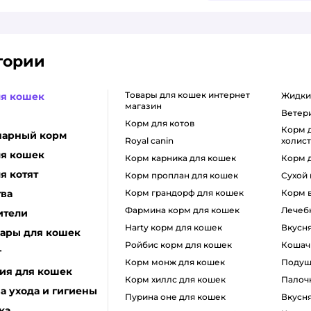
гории
товары для кошек интернет
ля кошек
жидк
магазин
вете
корм для котов
корм для кошек класса
нарный корм
royal canin
холис
ля кошек
корм карника для кошек
корм 
я котят
корм проплан для кошек
сухой
тва
корм грандорф для кошек
корм
фармина корм для кошек
лечеб
ители
harty корм для кошек
вкусн
уары для кошек
ройбис корм для кошек
коша
г
корм монж для кошек
поду
ия для кошек
корм хиллс для кошек
пало
а ухода и гигиены
пурина оне для кошек
вкусн
ка