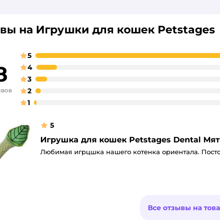
вы на Игрушки для кошек Petstages
5
8
4
3
ывов
2
1
5
Игрушка для кошек Petstages Dental Мя
Любимая игрцшка нашего котенка ориентала. Постоя
Все отзывы на тов