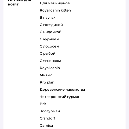
для мейн-кунов
котят
royal canin kitten
в паучах
с говядиной
с индейкой
с курицей
с лососем
с рыбой
с ягненком
royal canin
мнямс
pro plan
деревенские лакомства
четвероногий гурман
brit
зоогурман
grandorf
carnica