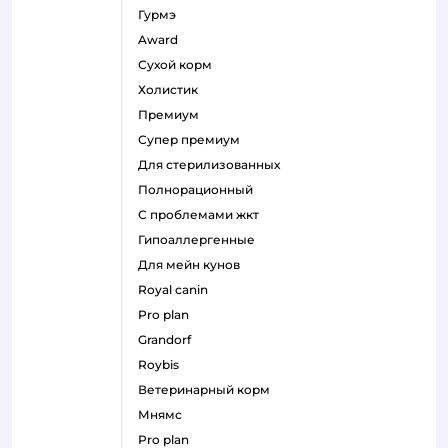
гурмэ
award
сухой корм
холистик
премиум
супер премиум
для стерилизованных
полнорационный
с проблемами жкт
гипоаллергенные
для мейн кунов
royal canin
pro plan
grandorf
roybis
ветеринарный корм
мнямс
pro plan