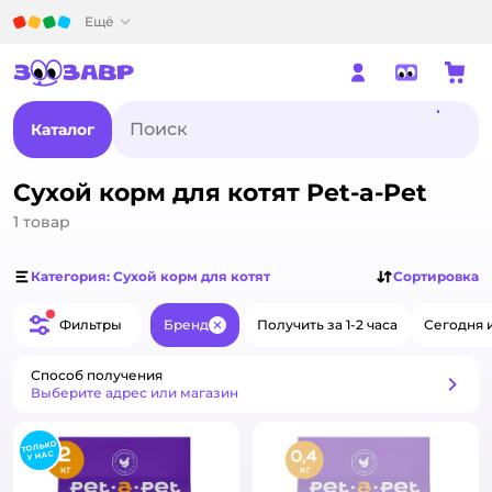
Детский мир
Ещё
Каталог
Сухой корм для котят Pet-a-Pet
1
товар
Категория: Сухой корм для котят
Сортировка
Фильтры
Бренд
Получить за 1-2 часа
Сегодня 
Закрыть
Способ получения
Способ получения
Выберите адрес или магазин