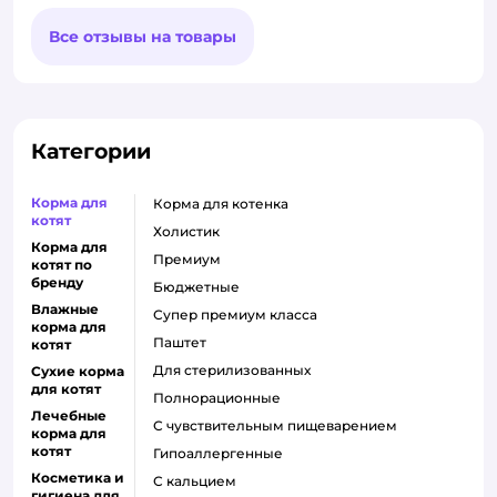
Все отзывы на товары
Категории
Корма для
корма для котенка
котят
холистик
Корма для
премиум
котят по
бренду
бюджетные
Влажные
супер премиум класса
корма для
паштет
котят
для стерилизованных
Сухие корма
для котят
полнорационные
Лечебные
с чувствительным пищеварением
корма для
котят
гипоаллергенные
Косметика и
с кальцием
гигиена для