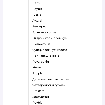
harty
roybis
гурмэ
award
pet-a-pet
влажные корма
жидкий корм премиум
бюджетные
супер премиум класса
полнорационные
royal canin
мнямс
pro plan
деревенские лакомства
четвероногий гурман
brit care
зоогурман
roybis