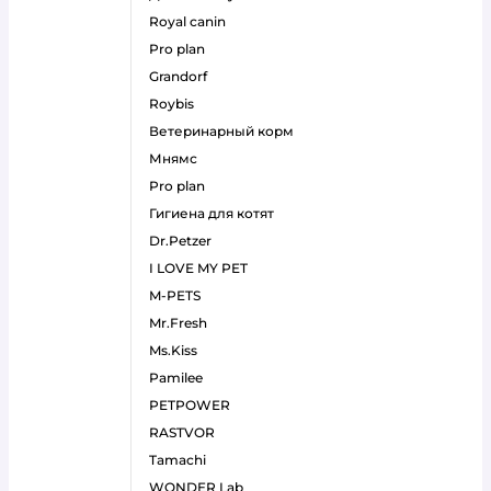
royal canin
pro plan
grandorf
roybis
ветеринарный корм
мнямс
pro plan
гигиена для котят
Dr.Petzer
I LOVE MY PET
M-PETS
Mr.Fresh
Ms.Kiss
Pamilee
PETPOWER
RASTVOR
Tamachi
WONDER Lab