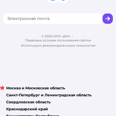
Политика использования файлов cookie
Одежда для кошек
Аренда торговых помещений
Акции
Сертификат АКИТ
Товары для собак
Горячая линия безопасности
Промокоды
Сертификаты
Корм для собак
Вакансии
Бренды
Обратная связь
Одежда для собак
Контакты
Отзывы
Карта сайта
Ветаптека
© 2026 ООО «ДМ»
Блог
•
Правовые условия пользования сайтом
Магазины сети
Используем рекомендательные технологии
Москва и Московская область
Санкт-Петербург и Ленинградская область
Свердловская область
Краснодарский край