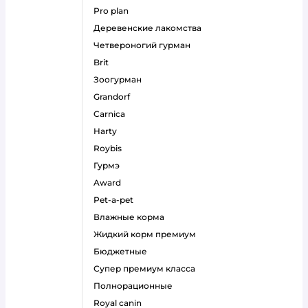
pro plan
деревенские лакомства
четвероногий гурман
brit
зоогурман
grandorf
carnica
harty
roybis
гурмэ
award
pet-a-pet
влажные корма
жидкий корм премиум
бюджетные
супер премиум класса
полнорационные
royal canin