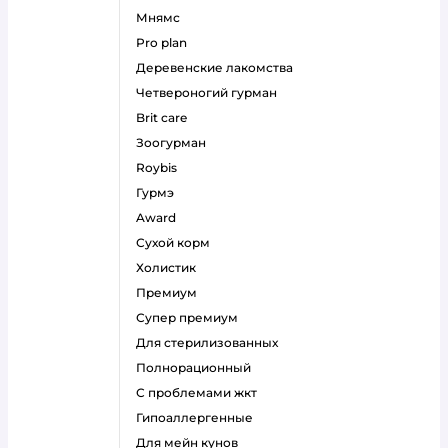
мнямс
pro plan
деревенские лакомства
четвероногий гурман
brit care
зоогурман
roybis
гурмэ
award
сухой корм
холистик
премиум
супер премиум
для стерилизованных
полнорационный
с проблемами жкт
гипоаллергенные
для мейн кунов