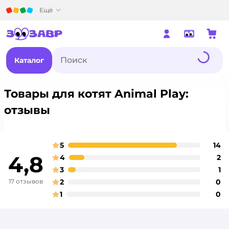
Детский мир
Ещё
Каталог
Товары для котят Animal Play:
отзывы
5
14
о
оценка
4,8
4
2
о
оценка
3
1
о
оценка
17 отзывов
2
0
о
оценка
1
0
о
оценка