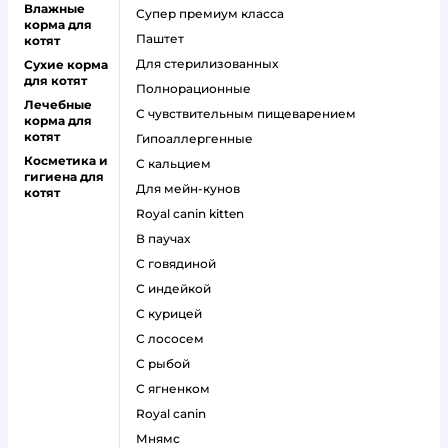
Влажные
супер премиум класса
корма для
паштет
котят
для стерилизованных
Сухие корма
для котят
полнорационные
Лечебные
с чувствительным пищеварением
корма для
котят
гипоаллергенные
Косметика и
с кальцием
гигиена для
для мейн-кунов
котят
royal canin kitten
в паучах
с говядиной
с индейкой
с курицей
с лососем
с рыбой
с ягненком
royal canin
мнямс