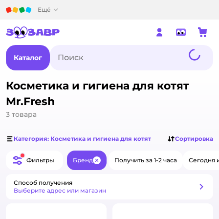
Детский мир
Ещё
Каталог
Косметика и гигиена для котят
Mr.Fresh
3
товара
Категория: Косметика и гигиена для котят
Сортировка
Фильтры
Бренд
Получить за 1-2 часа
Сегодня 
Закрыть
Способ получения
Способ получения
Выберите адрес или магазин