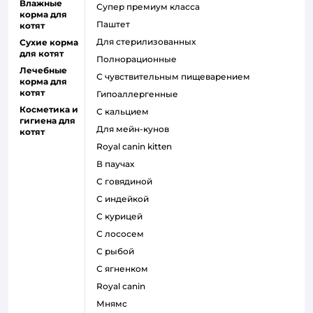
Влажные
супер премиум класса
корма для
паштет
котят
для стерилизованных
Сухие корма
для котят
полнорационные
Лечебные
с чувствительным пищеварением
корма для
котят
гипоаллергенные
Косметика и
с кальцием
гигиена для
для мейн-кунов
котят
royal canin kitten
в паучах
с говядиной
с индейкой
с курицей
с лососем
с рыбой
с ягненком
royal canin
мнямс