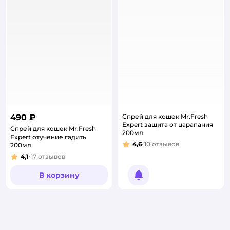
490 ₽
Спрей для кошек Mr.Fresh
Expert защита от царапания
Спрей для кошек Mr.Fresh
200мл
Expert отучение гадить
4,6
10
отзывов
200мл
Рейтинг:
4,1
17
отзывов
Рейтинг:
В корзину
Уведомить о появлении