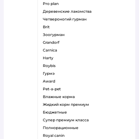
pro plan
деревенские лакомства
четвероногий гурман
brit
зоогурман
grandorf
carnica
harty
roybis
гурмэ
award
pet-a-pet
влажные корма
жидкий корм премиум
бюджетные
супер премиум класса
полнорационные
royal canin