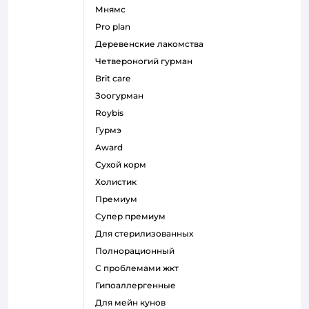
мнямс
pro plan
деревенские лакомства
четвероногий гурман
brit care
зоогурман
roybis
гурмэ
award
сухой корм
холистик
премиум
супер премиум
для стерилизованных
полнорационный
с проблемами жкт
гипоаллергенные
для мейн кунов