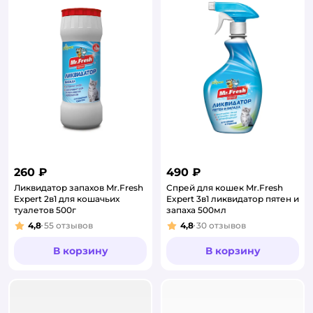
260 ₽
490 ₽
Ликвидатор запахов Mr.Fresh
Спрей для кошек Mr.Fresh
Expert 2в1 для кошачьих
Expert 3в1 ликвидатор пятен и
туалетов 500г
запаха 500мл
4,8
55
отзывов
4,8
30
отзывов
Рейтинг:
Рейтинг:
В корзину
В корзину