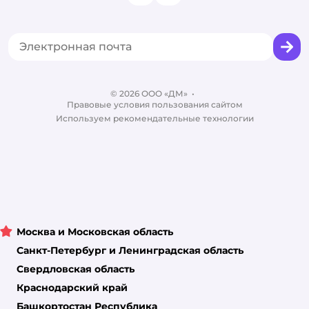
Одежда для кошек
Аренда торговых помещений
Акции
Сертификат АКИТ
Товары для собак
Горячая линия безопасности
Промокоды
Сертификаты
Корм для собак
Вакансии
Бренды
Обратная связь
Одежда для собак
Контакты
Отзывы
Карта сайта
Ветаптека
© 2026 ООО «ДМ»
Блог
•
Правовые условия пользования сайтом
Магазины сети
Используем рекомендательные технологии
Москва и Московская область
Санкт-Петербург и Ленинградская область
Свердловская область
Краснодарский край
Башкортостан Республика