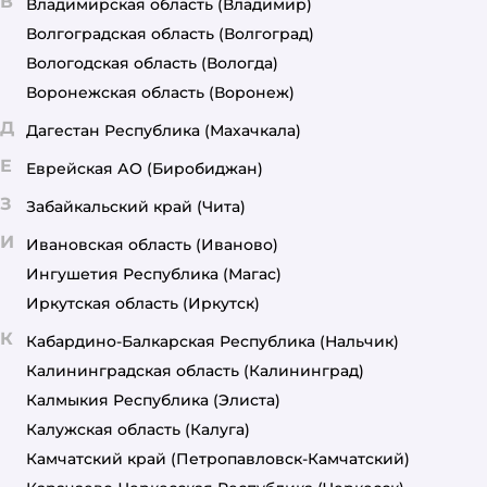
В
Владимирская область
(Владимир)
Волгоградская область
(Волгоград)
Вологодская область
(Вологда)
Воронежская область
(Воронеж)
Д
Дагестан Республика
(Махачкала)
Е
Еврейская АО
(Биробиджан)
З
Забайкальский край
(Чита)
И
Ивановская область
(Иваново)
Ингушетия Республика
(Магас)
Иркутская область
(Иркутск)
К
Кабардино-Балкарская Республика
(Нальчик)
Калининградская область
(Калининград)
Калмыкия Республика
(Элиста)
Калужская область
(Калуга)
Камчатский край
(Петропавловск-Камчатский)