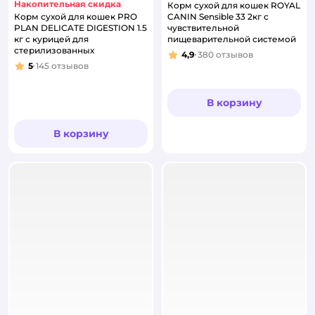
Накопительная скидка
Корм сухой для кошек ROYAL
Корм сухой для кошек PRO
CANIN Sensible 33 2кг с
PLAN DELICATE DIGESTION 1.5
чувствительной
кг с курицей для
пищеварительной системой
стерилизованных
4,9
380
отзывов
Рейтинг:
5
145
отзывов
Рейтинг:
В корзину
В корзину