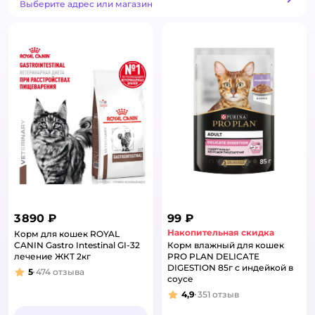
Способ получения
Выберите адрес или магазин
3 890 ₽
99 ₽
Накопительная скидка
Корм для кошек ROYAL
CANIN Gastro Intestinal GI-32
Корм влажный для кошек
лечение ЖКТ 2кг
PRO PLAN DELICATE
DIGESTION 85г с индейкой в
5
474
отзыва
Рейтинг:
соусе
4,9
351
отзыв
Рейтинг: