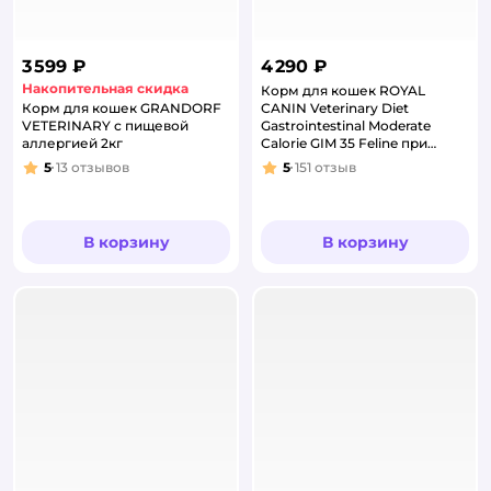
3 599 ₽
4 290 ₽
Накопительная скидка
Корм для кошек ROYAL
Корм для кошек GRANDORF
CANIN Veterinary Diet
VETERINARY с пищевой
Gastrointestinal Moderate
аллергией 2кг
Calorie GIM 35 Feline при
расстройствах пищеварения
5
13
отзывов
5
151
отзыв
Рейтинг:
Рейтинг:
2кг
В корзину
В корзину