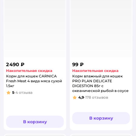
2 490 ₽
99 ₽
Накопительная скидка
Накопительная скидка
Корм для кошек CARNICA
Корм влажный для кошек
Fresh Meat 4 вида мяса сухой
PRO PLAN DELICATE
1.5кг
DIGESTION 85г с
океанической рыбой в соусе
5
4
отзыва
Рейтинг:
4,9
178
отзывов
Рейтинг:
В корзину
В корзину