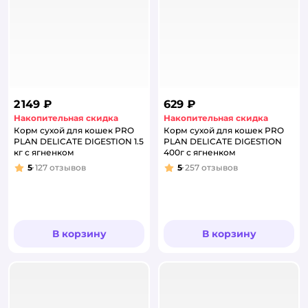
2 149 ₽
629 ₽
Накопительная скидка
Накопительная скидка
Корм сухой для кошек PRO
Корм сухой для кошек PRO
PLAN DELICATE DIGESTION 1.5
PLAN DELICATE DIGESTION
кг с ягненком
400г с ягненком
5
127
отзывов
5
257
отзывов
Рейтинг:
Рейтинг:
В корзину
В корзину