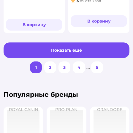
5
89
отзывов
Рейтинг:
В корзину
В корзину
Показать ещё
1
2
3
4
...
5
Популярные бренды
ROYAL CANIN
PRO PLAN
GRANDORF