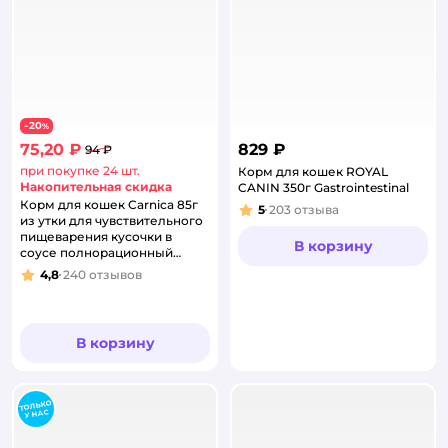
20
−
%
75,20 ₽
829 ₽
94 ₽
при покупке 24 шт.
Корм для кошек ROYAL
Накопительная скидка
CANIN 350г Gastrointestinal
Корм для кошек Carnica 85г
5
203
отзыва
Рейтинг:
из утки для чувствительного
пищеварения кусочки в
В корзину
соусе полнорационный
консервированный
4,8
240
отзывов
Рейтинг:
В корзину