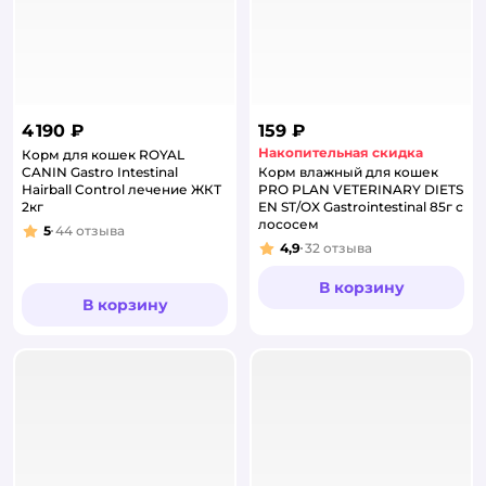
4 190 ₽
159 ₽
Накопительная скидка
Корм для кошек ROYAL
CANIN Gastro Intestinal
Корм влажный для кошек
Hairball Control лечение ЖКТ
PRO PLAN VETERINARY DIETS
2кг
EN ST/OX Gastrointestinal 85г с
лососем
5
44
отзыва
Рейтинг:
4,9
32
отзыва
Рейтинг:
В корзину
В корзину