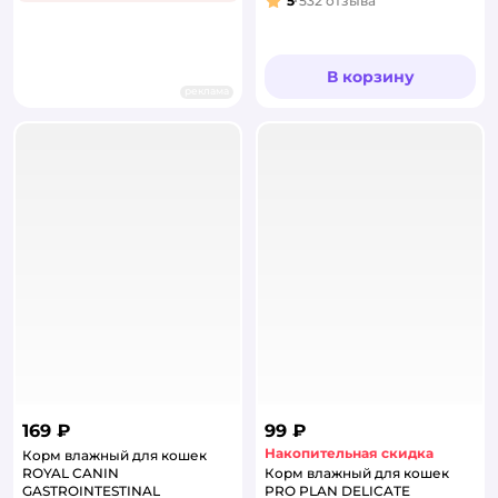
5
532
отзыва
Рейтинг:
В корзину
реклама
169 ₽
99 ₽
Накопительная скидка
Корм влажный для кошек
ROYAL CANIN
Корм влажный для кошек
GASTROINTESTINAL
PRO PLAN DELICATE