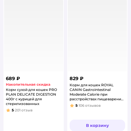
689 ₽
829 ₽
Накопительная скидка
Корм для кошек ROYAL
Корм сухой для кошек PRO
CANIN Gastrointestinal
PLAN DELICATE DIGESTION
Moderate Calorie при
400г с курицей для
расстройствах пищеварения
стерилизованных
350г
5
106
отзывов
Рейтинг:
5
201
отзыв
Рейтинг:
В корзину