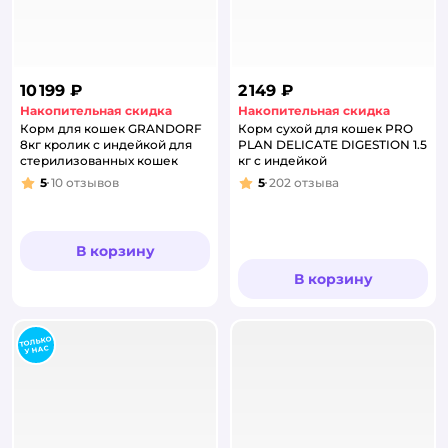
10 199 ₽
2 149 ₽
Накопительная скидка
Накопительная скидка
Корм для кошек GRANDORF
Корм сухой для кошек PRO
8кг кролик с индейкой для
PLAN DELICATE DIGESTION 1.5
стерилизованных кошек
кг с индейкой
5
10
отзывов
5
202
отзыва
Рейтинг:
Рейтинг:
В корзину
В корзину