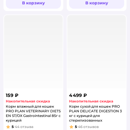
В корзину
В корзину
159 ₽
4 499 ₽
Накопительная скидка
Накопительная скидка
Корм влажный для кошек
Корм сухой для кошек PRO
PRO PLAN VETERINARY DIETS
PLAN DELICATE DIGESTION 3
EN ST/OX Gastrointestinal 85г с
кг с курицей для
курицей
стерилизованных
5
44
отзыва
5
46
отзывов
Рейтинг:
Рейтинг: