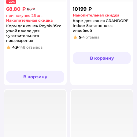
20
−
%
68,80 ₽
10 199 ₽
86 ₽
Накопительная скидка
при покупке 26 шт.
Накопительная скидка
Корм для кошек GRANDORF
Indoor 8кг ягненок с
Корм для кошек Roybis 85гс
индейкой
уткой в желе для
чувствительного
5
4
отзыва
Рейтинг:
пищеварения
4,9
148
отзывов
Рейтинг:
В корзину
В корзину