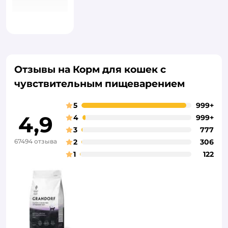
Отзывы на Корм для кошек с
чувствительным пищеварением
5
999+
4,9
4
999+
3
777
67494 отзыва
2
306
1
122