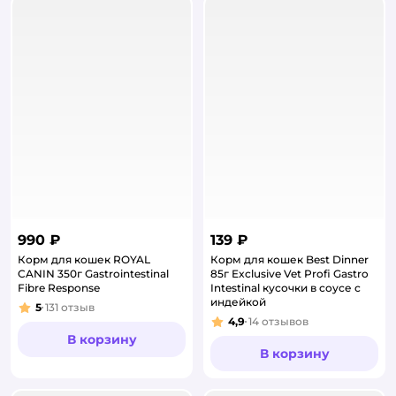
990 ₽
139 ₽
Корм для кошек ROYAL
Корм для кошек Best Dinner
CANIN 350г Gastrointestinal
85г Exclusive Vet Profi Gastro
Fibre Response
Intestinal кусочки в соусе с
индейкой
5
131
отзыв
Рейтинг:
4,9
14
отзывов
Рейтинг:
В корзину
В корзину