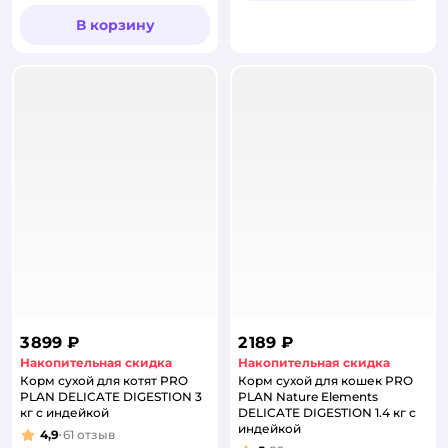
В корзину
3 899 ₽
2 189 ₽
Накопительная скидка
Накопительная скидка
Корм сухой для котят PRO
Корм сухой для кошек PRO
PLAN DELICATE DIGESTION 3
PLAN Nature Elements
кг с индейкой
DELICATE DIGESTION 1.4 кг с
индейкой
4,9
61
отзыв
Рейтинг: