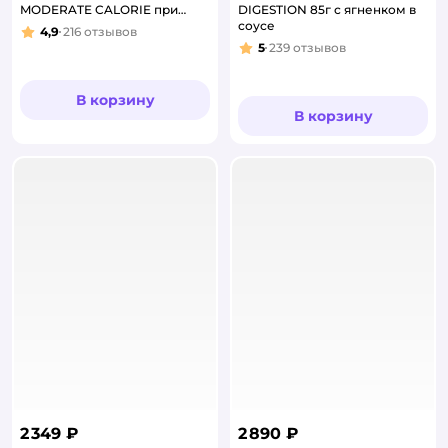
MODERATE CALORIE при
DIGESTION 85г с ягненком в
расстройствах пищеварения
соусе
4,9
216
отзывов
Рейтинг:
5
239
отзывов
Рейтинг:
В корзину
В корзину
2 349 ₽
2 890 ₽