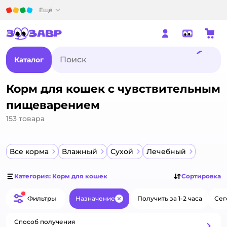
Детский мир
Ещё
Каталог
Корм для кошек с чувствительным
пищеварением
153
товара
Все корма
Влажный
Сухой
Лечебный
Категория: Корм для кошек
Сортировка
Фильтры
Назначение
Получить за 1-2 часа
Сег
Закрыть
Способ получения