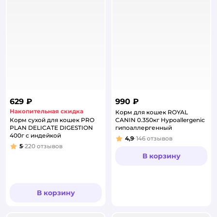
629 ₽
990 ₽
Накопительная скидка
Корм для кошек ROYAL
Корм сухой для кошек PRO
CANIN 0.350кг Hypoallergenic
PLAN DELICATE DIGESTION
гипоаллергенный
400г с индейкой
4,9
146
отзывов
Рейтинг:
5
220
отзывов
Рейтинг:
В корзину
В корзину