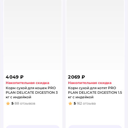
4 049 ₽
2 069 ₽
Накопительная скидка
Накопительная скидка
Корм сухой для кошек PRO
Корм сухой для котят PRO
PLAN DELICATE DIGESTION 3
PLAN DELICATE DIGESTION 1.5
кг с индейкой
кг с индейкой
5
88
отзывов
5
162
отзыва
Рейтинг:
Рейтинг: