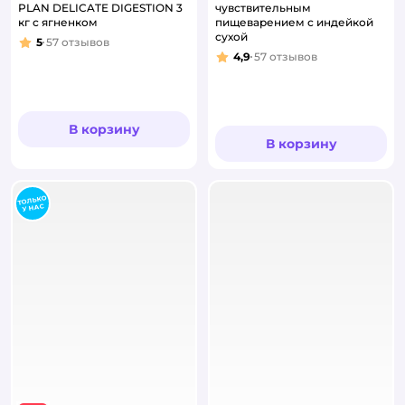
PLAN DELICATE DIGESTION 3
чувствительным
кг с ягненком
пищеварением с индейкой
сухой
5
57
отзывов
Рейтинг:
4,9
57
отзывов
Рейтинг:
В корзину
В корзину