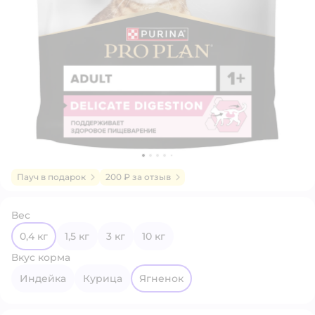
Пауч в подарок
200 ₽ за отзыв
Вес
0,4 кг
1,5 кг
3 кг
10 кг
Вкус корма
индейка
курица
ягненок