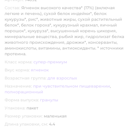
Состав:
Ягненок высокого качества* (17%) (включая
легкие и печень), сухой белок индейки*, белок
кукурузы*, рис*, животные жиры, сухой растительный
белок*, белок гороха*, кукурузный крахмал, яичный
порошок*, кукуруза*, высушенный корень цикория,
минеральные вещества, рыбий жир, гидролизат белка
животного происхождения, дрожжи*, консерванты,
аминокислоты, витамины, антиоксиданты. * источники
протеина.
Класс корма:
супер-премиум
Вкус корма:
ягненок
Возрастная группа:
для взрослых
Назначение:
при чувствительном пищеварении
,
полнорационный
Форма выпуска:
гранулы
Упаковка:
пакет
Размер упаковки:
маленькая
Длина упаковки, см:
4.4