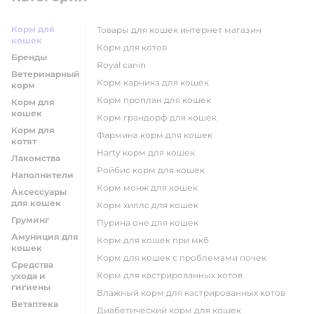
Корм для
товары для кошек интернет магазин
кошек
корм для котов
Бренды
royal canin
Ветеринарный
корм карника для кошек
корм
корм проплан для кошек
Корм для
кошек
корм грандорф для кошек
Корм для
фармина корм для кошек
котят
harty корм для кошек
Лакомства
ройбис корм для кошек
Наполнители
корм монж для кошек
Аксессуары
для кошек
корм хиллс для кошек
Груминг
пурина оне для кошек
Амуниция для
корм для кошек при мкб
кошек
корм для кошек с проблемами почек
Средства
Корм для кастрированных котов
ухода и
гигиены
влажный корм для кастрированных котов
Ветаптека
диабетический корм для кошек