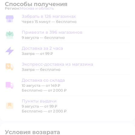
Способы получения
Регион:
Москва и область
Выбор адреса доставки.
Забрать в 126 магазинах
Забрать в магазине
Через 15 минут — бесплатно
Привезти в 396 магазинов
Привезти в магазин
9 августа
—
бесплатно
Доставка за 2 часа
Доставка за 2 часа
Завтра
—
от 99 ₽
Экспресс-доставка из магазина
Экспресс-доставка из магазина
Завтра
—
бесплатно
Доставка со склада
10 августа
—
от 149 ₽
Доставка со склада
Бесплатно — от 2 000 ₽
Пункты выдачи
9 августа
—
от 99 ₽
Пункты выдачи
Бесплатно — от 2 000 ₽
Условия возврата