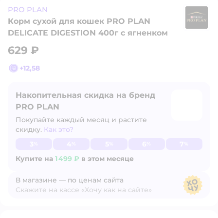
PRO PLAN
Корм сухой для кошек PRO PLAN
P
DELICATE DIGESTION 400г с ягненком
629 ₽
+
12,58
Накопительная скидка на бренд
PRO PLAN
Покупайте каждый месяц и растите
скидку.
Как это?
Узнать больше
3
4
5
6
7
%
%
%
%
%
Купите на
1 499 ₽
в этом месяце
В магазине — по ценам сайта
Скажите на кассе «Хочу как на сайте»
В магазине — по ценам сайта