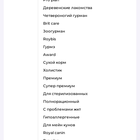
деревенские лакомства
четвероногий гурман
brit care
зоогурман
roybis
гурмэ
award
сухой корм
холистик
премиум
супер премиум
для стерилизованных
полнорационный
с проблемами жкт
гипоаллергенные
для мейн кунов
royal canin