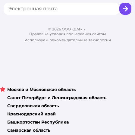
Горячая линия безопасности
Промокоды
Сертификаты
Корм для собак
Вакансии
Бренды
Обратная связь
Одежда для собак
Контакты
Отзывы
Карта сайта
Ветаптека
© 2026 ООО «ДМ»
Блог
•
Правовые условия пользования сайтом
Магазины сети
Используем рекомендательные технологии
Москва и Московская область
Санкт-Петербург и Ленинградская область
Свердловская область
Краснодарский край
Башкортостан Республика
Самарская область