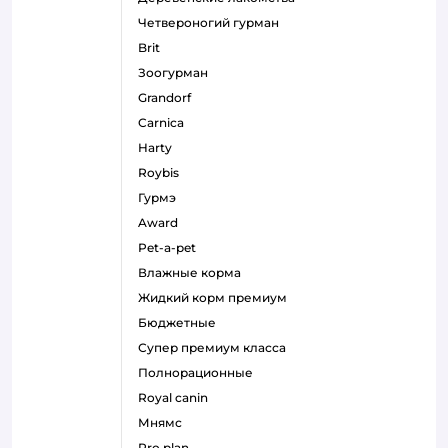
четвероногий гурман
brit
зоогурман
grandorf
carnica
harty
roybis
гурмэ
award
pet-a-pet
влажные корма
жидкий корм премиум
бюджетные
супер премиум класса
полнорационные
royal canin
мнямс
pro plan