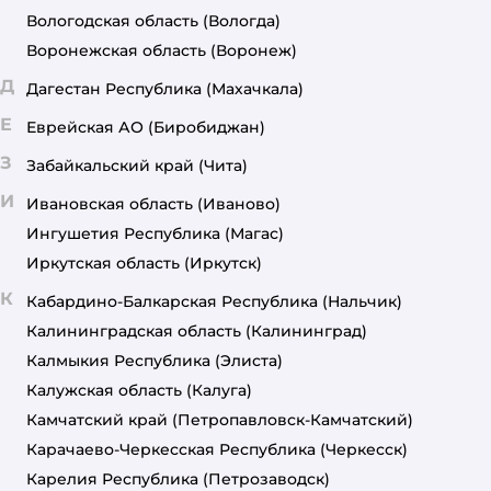
Вологодская область
(Вологда)
Воронежская область
(Воронеж)
Д
Дагестан Республика
(Махачкала)
Е
Еврейская АО
(Биробиджан)
З
Забайкальский край
(Чита)
И
Ивановская область
(Иваново)
Ингушетия Республика
(Магас)
Иркутская область
(Иркутск)
К
Кабардино-Балкарская Республика
(Нальчик)
Калининградская область
(Калининград)
Калмыкия Республика
(Элиста)
Калужская область
(Калуга)
Камчатский край
(Петропавловск-Камчатский)
Карачаево-Черкесская Республика
(Черкесск)
Карелия Республика
(Петрозаводск)