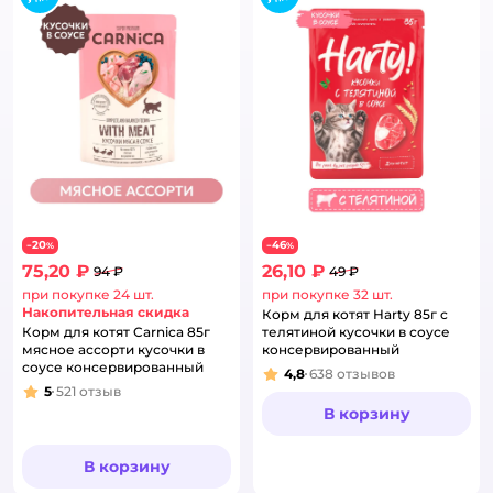
20
46
−
%
−
%
75,20 ₽
26,10 ₽
94 ₽
49 ₽
при покупке 24 шт.
при покупке 32 шт.
Накопительная скидка
Корм для котят Harty 85г с
Корм для котят Carnica 85г
телятиной кусочки в соусе
мясное ассорти кусочки в
консервированный
соусе консервированный
4,8
638
отзывов
Рейтинг:
5
521
отзыв
Рейтинг:
В корзину
В корзину