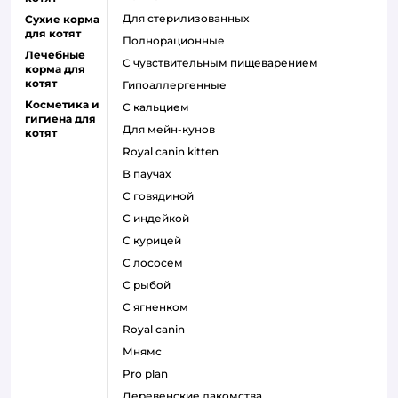
для стерилизованных
Сухие корма
для котят
полнорационные
Лечебные
с чувствительным пищеварением
корма для
котят
гипоаллергенные
Косметика и
с кальцием
гигиена для
для мейн-кунов
котят
royal canin kitten
в паучах
с говядиной
с индейкой
с курицей
с лососем
с рыбой
с ягненком
royal canin
мнямс
pro plan
деревенские лакомства