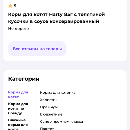
5
Корм для котят Harty 85г с телятиной
кусочки в соусе консервированный
Не дорого
Все отзывы на товары
Категории
Корма для
корма для котенка
котят
холистик
Корма для
премиум
котят по
бренду
бюджетные
Влажные
супер премиум класса
корма для
паштет
котят