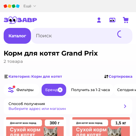
Детский мир
Ещё
Каталог
Корм для котят Grand Prix
2
товара
Категория: Корм для котят
Сортировка
Фильтры
Бренд
Получить за 1-2 часа
Сегодня 
Закрыть
Способ получения
Способ получения
Выберите адрес или магазин