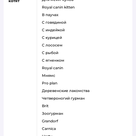
котят
royal canin kitten
в паучах
с говядиной
с индейкой
с курицей
с лососем
с рыбой
с ягненком
royal canin
мнямс
pro plan
деревенские лакомства
четвероногий гурман
brit
зоогурман
grandorf
carnica