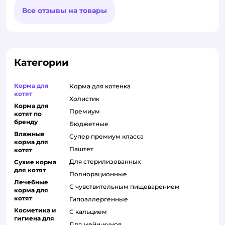
Все отзывы на товары
Категории
Корма для
корма для котенка
котят
холистик
Корма для
премиум
котят по
бренду
бюджетные
Влажные
супер премиум класса
корма для
паштет
котят
для стерилизованных
Сухие корма
для котят
полнорационные
Лечебные
с чувствительным пищеварением
корма для
котят
гипоаллергенные
Косметика и
с кальцием
гигиена для
для мейн-кунов