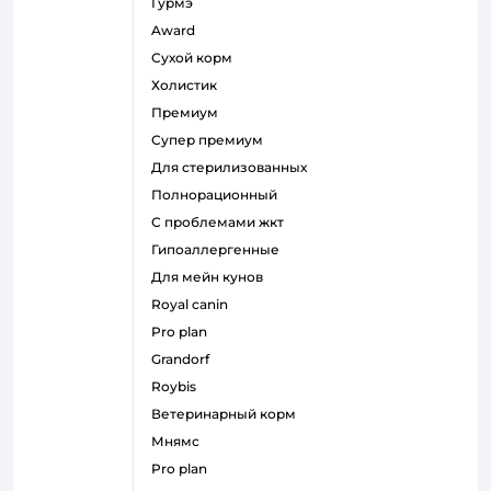
гурмэ
award
сухой корм
холистик
премиум
супер премиум
для стерилизованных
полнорационный
с проблемами жкт
гипоаллергенные
для мейн кунов
royal canin
pro plan
grandorf
roybis
ветеринарный корм
мнямс
pro plan