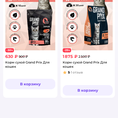
30
25
−
%
−
%
630 ₽
1 875 ₽
900 ₽
2 500 ₽
Корм сухой Grand Prix Для
Корм сухой Grand Prix Для
кошек
кошек
5
1
отзыв
Рейтинг:
В корзину
В корзину