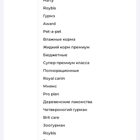
harty
roybis
гурмэ
award
pet-a-pet
влажные корма
жидкий корм премиум
бюджетные
супер премиум класса
полнорационные
royal canin
мнямс
pro plan
деревенские лакомства
четвероногий гурман
brit care
зоогурман
roybis