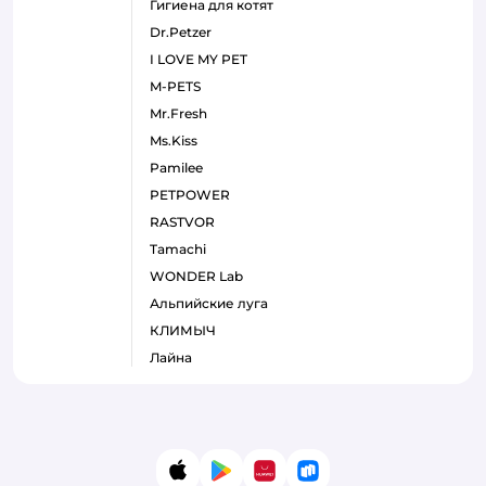
гигиена для котят
Dr.Petzer
I LOVE MY PET
M-PETS
Mr.Fresh
Ms.Kiss
Pamilee
PETPOWER
RASTVOR
Tamachi
WONDER Lab
Альпийские луга
КЛИМЫЧ
Лайна
App Store
Google Play
AppGallery
RuStore