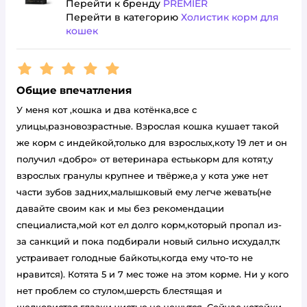
Перейти к бренду
PREMIER
Перейти в категорию
Холистик корм для
кошек
Рейтинг:
5
Общие впечатления
У меня кот ,кошка и два котёнка,все с
улицы,разновозрастные. Взрослая кошка кушает такой
же корм с индейкой,только для взрослых,коту 19 лет и он
получил «добро» от ветеринара естьькорм для котят,у
взрослых гранулы крупнее и твёрже,а у кота уже нет
части зубов задних,малышковый ему легче жевать(не
давайте своим как и мы без рекомендации
специалиста,мой кот ел долго корм,который пропал из-
за санкций и пока подбирали новый сильно исхудал,тк
устраивает голодные байкоты,когда ему что-то не
нравится). Котята 5 и 7 мес тоже на этом корме. Ни у кого
нет проблем со стулом,шерсть блестящая и