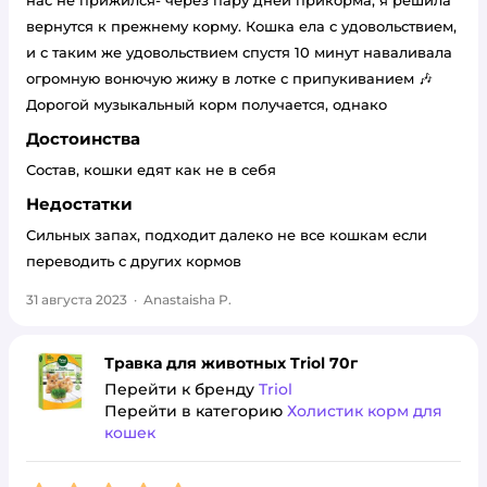
нас не прижился- через пару дней прикорма, я решила
вернутся к прежнему корму. Кошка ела с удовольствием,
и с таким же удовольствием спустя 10 минут наваливала
огромную вонючую жижу в лотке с припукиванием 🎶
Дорогой музыкальный корм получается, однако
Достоинства
Состав, кошки едят как не в себя
Недостатки
Сильных запах, подходит далеко не все кошкам если
переводить с других кормов
31 августа 2023
·
Anastaisha P.
Травка для животных Triol 70г
Перейти к бренду
Triol
Перейти в категорию
Холистик корм для
кошек