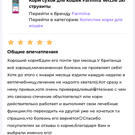
Корм сухой для кошек Farmina VetLife 2кг
струвиты
Перейти к бренду
Farmina
Перейти в категорию
Холистик корм для
кошек
Рейтинг:
5
Общие впечатления
Хороший корм!Едим его почти три месяца.У британца
всё хорошо,мочекаменная болезнь не проявляет себя!
Хотя до этого с января месяца ездили каждую неделю в
ветлечебницу,лечение не надолго хватало).Кот сразу к
нему привык,хотя очень привередливый😁Незнаю с чем
это связано стечение объстоятельст или корм
действительно работает и выполняет свои лечебные
функции.Но переходить на другой уже не хочеться т.к
страшно,что болезнь его вернётся😏Спасибо
покупателям за отзывы о корме,благодаря Вам и
выбрали именно его!