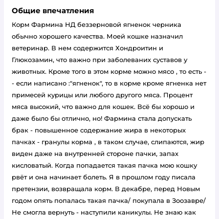
Общие впечатления
Корм Фармина НД беззерновой ягненок черника
обычно хорошего качества. Моей кошке назначил
ветеринар. В нем содержится Хондроитин и
Глюкозамин, что важно при заболеваних суставов у
животных. Кроме того в этом корме можно мясо , то есть -
- если написано :"ягненок", то в корме кроме ягненка нет
примесей курицы или любого другого мяса. Процент
мяса высокий, что важно для кошек. Всё бы хорошо и
даже было бы отлично, но! Фармина стала допускать
брак - повышенное содержание жира в некоторых
пачках - гранулы корма , в таком случае, слипаются, жир
виден даже на внутренней стороне пачки, запах
кисловатый. Когда попадается такая пачка мою кошку
рвёт и она начинает болеть. Я в прошлом году писала
претензии, возвращала корм. В декабре, перед Новым
годом опять попалась такая пачка/ покупала в Зоозавре/
Не смогла вернуть - наступили каникулы. Не знаю как