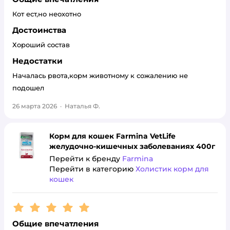
Кот ест,но неохотно
Достоинства
Хороший состав
Недостатки
Началась рвота,корм животному к сожалению не
подошел
26 марта 2026
·
Наталья Ф.
Корм для кошек Farmina VetLife
желудочно-кишечных заболеваниях 400г
Перейти к бренду
Farmina
Перейти в категорию
Холистик корм для
кошек
Рейтинг:
5
Общие впечатления