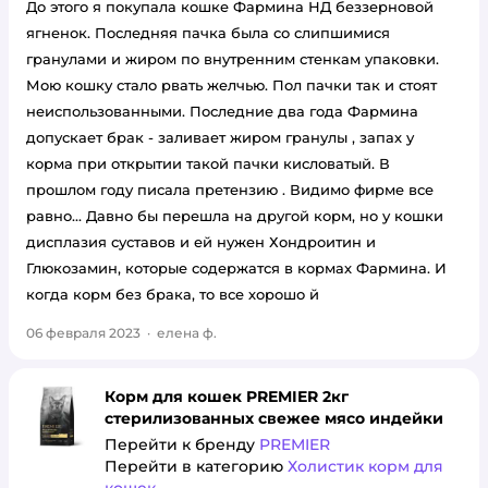
До этого я покупала кошке Фармина НД беззерновой
ягненок. Последняя пачка была со слипшимися
гранулами и жиром по внутренним стенкам упаковки.
Мою кошку стало рвать желчью. Пол пачки так и стоят
неиспользованными. Последние два года Фармина
допускает брак - заливает жиром гранулы , запах у
корма при открытии такой пачки кисловатый. В
прошлом году писала претензию . Видимо фирме все
равно... Давно бы перешла на другой корм, но у кошки
дисплазия суставов и ей нужен Хондроитин и
Глюкозамин, которые содержатся в кормах Фармина. И
когда корм без брака, то все хорошо й
06 февраля 2023
·
елена ф.
Корм для кошек PREMIER 2кг
стерилизованных свежее мясо индейки
Перейти к бренду
PREMIER
Перейти в категорию
Холистик корм для