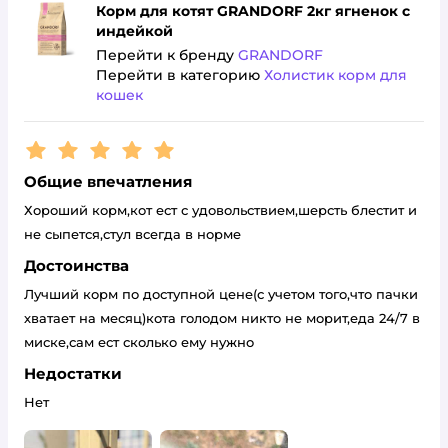
Корм для котят GRANDORF 2кг ягненок с
индейкой
Перейти к бренду
GRANDORF
Перейти в категорию
Холистик корм для
кошек
Рейтинг:
5
Общие впечатления
Хороший корм,кот ест с удовольствием,шерсть блестит и
не сыпется,стул всегда в норме
Достоинства
Лучший корм по доступной цене(с учетом того,что пачки
хватает на месяц)кота голодом никто не морит,еда 24/7 в
миске,сам ест сколько ему нужно
Недостатки
Нет