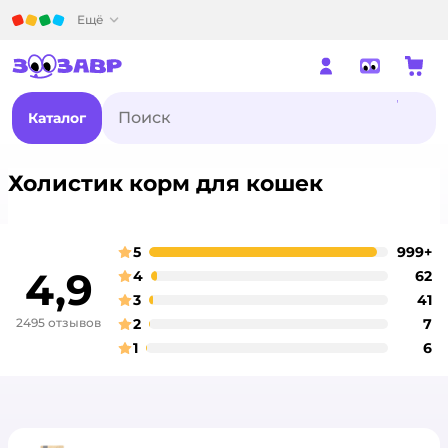
Детский мир
Ещё
Каталог
Холистик корм для кошек
5
999+
о
оценка
4,9
4
62
о
оценка
3
41
о
оценка
2495 отзывов
2
7
о
оценка
1
6
о
оценка