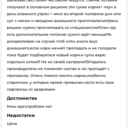
шелковистая,глазки чистые,не чешутся. Сейчас котейки
получают в основном рационе эти сухие корма+ пауч в
день влажного утром + мясо во второй половине дня или
суп с мясом и овощами домашнего приготовления!(весь
рацион нужно просчитывать со специалистом!!!,там где
есть дополнительное питание сухого идёт меньше!!!я
докармливаю на случай чтоб коты знали вкус
домашнего,если корм начнёт пропадать и не голодали
пока будет подбираться новый корм.и супы варю
отдельно котам!!! Не из своей кастрюли!!!)Надеюсь
производитель не поменяет состав и не пропадёт с
прилавков. Очень тяжело менять корма,особенно
старичкам ,у которых кроме привычек,часто есть свои
сюрпризы со здоровьем.
Достоинства
Коты едят,проблем нет
Недостатки
Цена