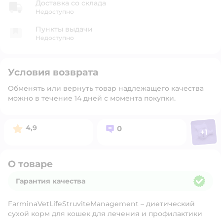
Доставка со склада
Недоступно
Пункты выдачи
Недоступно
Условия возврата
Обменять или вернуть товар надлежащего качества
можно в течение 14 дней с момента покупки.
Фото п
Рейтинг:
Вопросов:
4,9
0
+
1
Откр
О товаре
Гарантия качества
Гарантия качества
FarminaVetLifeStruviteManagement – диетический
сухой корм для кошек для лечения и профилактики