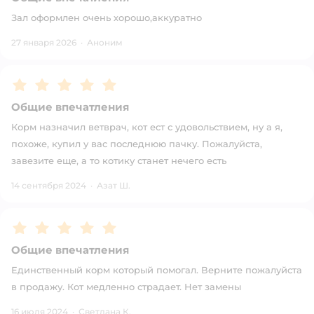
Зал оформлен очень хорошо,аккуратно
27 января 2026
·
Аноним
Рейтинг:
5
Общие впечатления
Корм назначил ветврач, кот ест с удовольствием, ну а я,
похоже, купил у вас последнюю пачку. Пожалуйста,
завезите еще, а то котику станет нечего есть
14 сентября 2024
·
Азат Ш.
Рейтинг:
5
Общие впечатления
Единственный корм который помогал. Верните пожалуйста
в продажу. Кот медленно страдает. Нет замены
16 июля 2024
·
Светлана К.