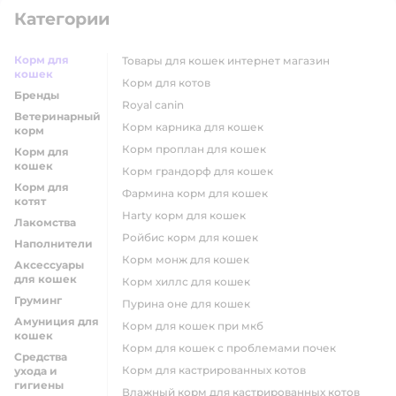
Категории
Корм для
товары для кошек интернет магазин
кошек
корм для котов
Бренды
royal canin
Ветеринарный
корм карника для кошек
корм
корм проплан для кошек
Корм для
кошек
корм грандорф для кошек
Корм для
фармина корм для кошек
котят
harty корм для кошек
Лакомства
ройбис корм для кошек
Наполнители
корм монж для кошек
Аксессуары
для кошек
корм хиллс для кошек
Груминг
пурина оне для кошек
Амуниция для
корм для кошек при мкб
кошек
корм для кошек с проблемами почек
Средства
Корм для кастрированных котов
ухода и
гигиены
влажный корм для кастрированных котов