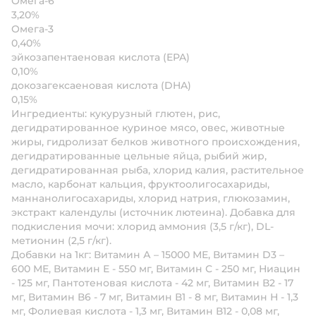
Омега-6
3,20%
Омега-3
0,40%
эйкозапентаеновая кислота (EPA)
0,10%
докозагексаеновая кислота (DHA)
0,15%
Ингредиенты:
кукурузный глютен, рис,
дегидратированное куриное мясо, овес, животные
жиры, гидролизат белков животного происхождения,
дегидратированные цельные яйца, рыбий жир,
дегидратированная рыба, хлорид калия, растительное
масло, карбонат кальция, фруктоолигосахариды,
маннанолигосахариды, хлорид натрия, глюкозамин,
экстракт календулы (источник лютеина). Добавка для
подкисления мочи: хлорид аммония (3,5 г/кг), DL-
метионин (2,5 г/кг).
Добавки на 1кг:
Витамин А – 15000 МЕ, Витамин D3 –
600 МЕ, Витамин Е - 550 мг, Витамин С - 250 мг, Ниацин
- 125 мг, Пантотеновая кислота - 42 мг, Витамин В2 - 17
мг, Витамин В6 - 7 мг, Витамин В1 - 8 мг, Витамин Н - 1,3
мг, Фолиевая кислота - 1,3 мг, Витамин В12 - 0,08 мг,