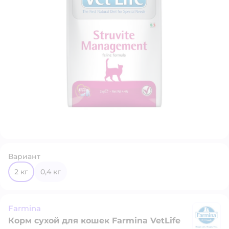
Вариант
2 кг
0,4 кг
Farmina
Корм сухой для кошек Farmina VetLife
F