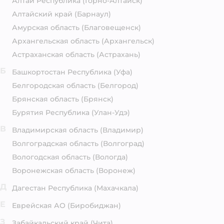
Алтай Республика
(Горно-Алтайск)
Алтайский край
(Барнаул)
Амурская область
(Благовещенск)
Архангельская область
(Архангельск)
Астраханская область
(Астрахань)
Б
Башкортостан Республика
(Уфа)
Белгородская область
(Белгород)
Брянская область
(Брянск)
Бурятия Республика
(Улан-Удэ)
В
Владимирская область
(Владимир)
Волгоградская область
(Волгоград)
Вологодская область
(Вологда)
Воронежская область
(Воронеж)
Д
Дагестан Республика
(Махачкала)
Е
Еврейская АО
(Биробиджан)
З
Забайкальский край
(Чита)