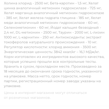
Холина хлорид - 2500 мг, Бета-каротин - 1,5 мг, Хелат
цинка аналогичный метионин гидроксилазе - 725 мг,
Хелат марганца аналогичный метионин гидроксилазе
- 385 мг, Хелат железа гидрата глицина - 185 мг, Хелат
меди аналогичный метионин гидроксилазе - 60 мг,
Селенометионин - 60 мг, Йодат кальция безводный -
2,4 мг, DL-метионин - 2500 мг, Таурин - 2000 мг, L-лизин
1000 мг, L-карнитин - 250 мг. Антиоксиданты: экстракт
токоферолов натурального происхождения - 10 мг.
Регулятор кислотности: хлорид аммония - 3500 мг.
Энергетическая ценность:
3842 ккал/кг – 16,1 МДж/кг.
Корм изготовлен из ингредиентов высокого качества,
которые успешно прошли все контрольные тесты.
Хранить в сухом, прохладном месте. Произведено за
18 месяцев до окончания срока годности, указанного
на упаковке. Масса нетто, срок годности, номер
партии, регистрационный номер завода: указаны на
упаковке.
Цены в интернет-магазине могут отличаться
от розничных магазинов.