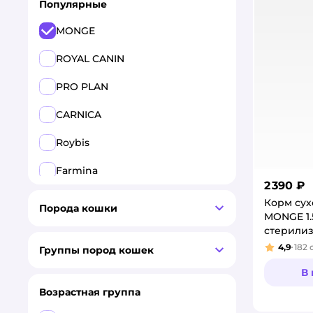
Популярные
MONGE
ROYAL CANIN
PRO PLAN
CARNICA
Roybis
Farmina
2 390 ₽
Harty
Корм сух
Порода кошки
MONGE 1.
Pet-a-Pet
стерили
4,9
182
Группы пород кошек
Рейтинг
GRANDORF
В
GRANDORF FRESH
Возрастная группа