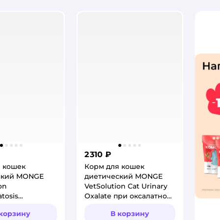
2 310 ₽
 кошек
Корм для кошек
ский MONGE
диетический MONGE
on
VetSolution Cat Urinary
tosis
Oxalate при оксалатном
зис при
течении МКБ 1.5кг
 корзину
В корзину
ниях кожи 1.5кг