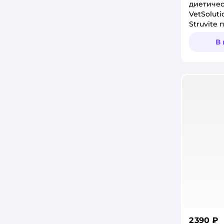
диетиче
DeLIGHT
VetSoluti
Struvite
DeMurr
течении 
В
Dfang
Dimanche
Doctor VIC
DOCTRINE
Dog Extreme
DogGoneSmart
Dr.Petzer
EarthPet
ECATS
2 390 ₽