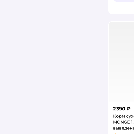
AWARD
Barbaks
Best Dinner
BIFF
BINN PETS
BIO-TEXTILES
Bioveta
BOWL WOW
BRADEX
2 390 ₽
Корм сух
BraVa
MONGE 1.
выведен
CARNICA