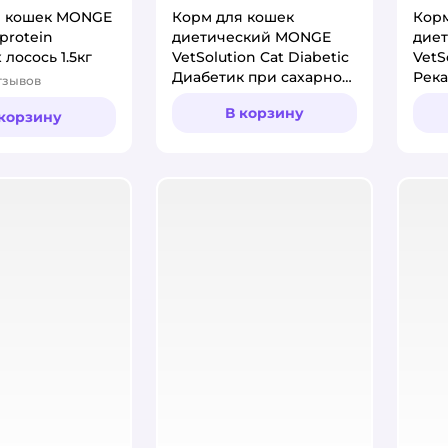
я кошек MONGE
Корм для кошек
Корм
protein
диетический MONGE
дие
лосось 1.5кг
VetSolution Cat Diabetic
VetS
Диабетик при сахарном
Рек
тзывов
:
диабете 1.5кг
вос
В корзину
 корзину
пита
вызд