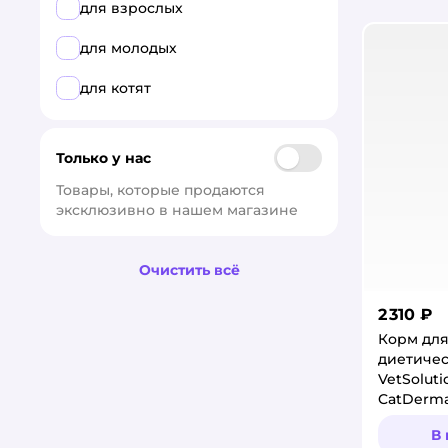
Все
для взрослых
MONGE
для молодых
Actitail
для котят
Agrobioprom
Только у нас
AlphaPet
Товары, которые продаются 
ALTAI ANIMAL
эксклюзивно в нашем магазине
AMICO
Очистить всё
AMIGO
2 310 ₽
Animal Play
Корм для
диетиче
Ankur
VetSoluti
CatDerma
Apicenna
Дермато
В
заболева
ARKON