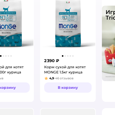
2 390 ₽
ой для котят
Корм сухой для котят
00г курица
MONGE 1.5кг курица
ыв
4,9
46
отзывов
:
Рейтинг:
 корзину
В корзину