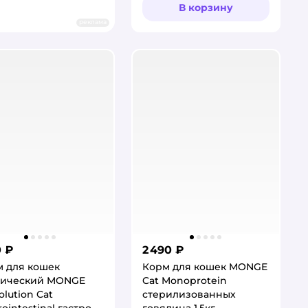
В корзину
реклама
0 ₽
2 490 ₽
 для кошек
Корм для кошек MONGE
тический MONGE
Cat Monoprotein
olution Cat
стерилизованных
rointestinal гастро
говядина 1.5кг