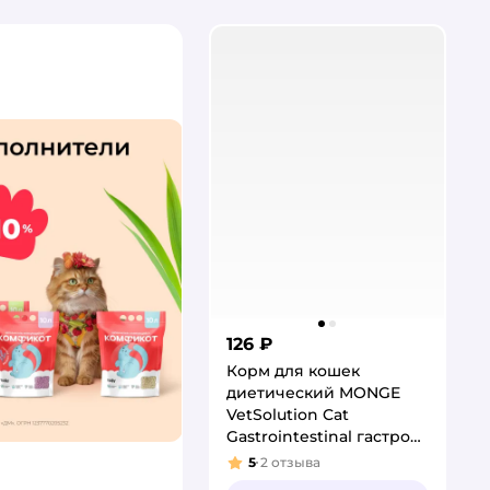
126 ₽
Корм для кошек
диетический MONGE
VetSolution Cat
Gastrointestinal гастро
интестинал при
5
2
отзыва
Рейтинг:
заболеваниях ЖКТ 100г