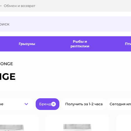
Обмен и возврат
ки.
Рыбы и
Грызуны
Пт
рептилии
MONGE
NGE
ые
Бренд
Получить за 1-2 часа
Сегодня ил
Популярные
Закрыть