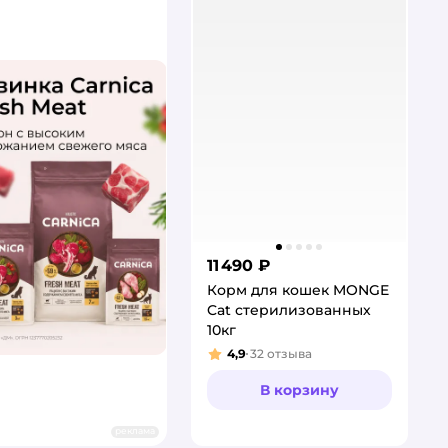
11 490 ₽
Корм для кошек MONGE
Cat стерилизованных
10кг
4,9
32
отзыва
Рейтинг:
В корзину
реклама