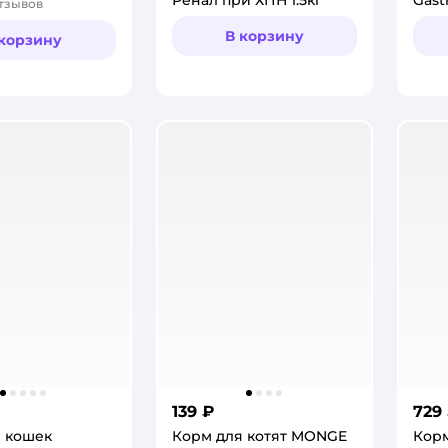
тзывов
:
инт
В корзину
 корзину
забо
139 ₽
729
 кошек
Корм для котят MONGE
Корм