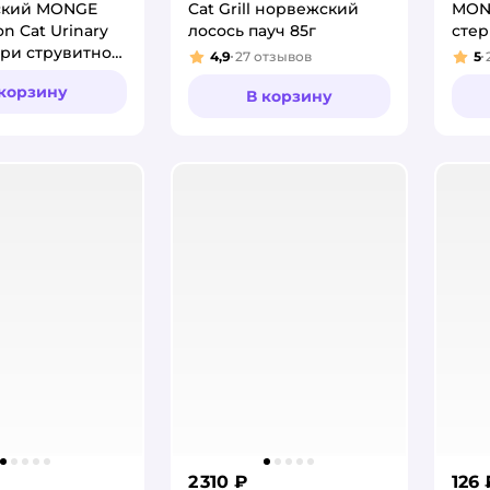
ский MONGE
Cat Grill норвежский
MON
on Cat Urinary
лосось пауч 85г
сте
 при струвитном
4,9
27
отзывов
5
Рейтинг:
Рей
МКБ 1.5кг
 корзину
В корзину
2 310 ₽
126 