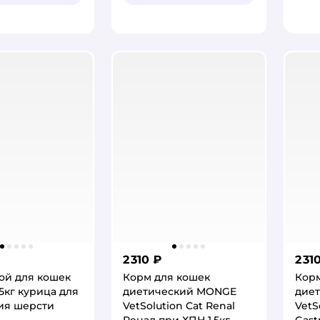
2 310 ₽
2 31
ой для кошек
Корм для кошек
Корм
5кг курица для
диетический MONGE
дие
ия шерсти
VetSolution Cat Renal
VetS
Ренал при ХПН 1.5кг
Gast