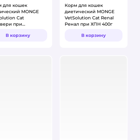
 для кошек
Корм для кошек
тический MONGE
диетический MONGE
olution Cat
VetSolution Cat Renal
авери при
Ренал при ХПН 400г
становлении
В корзину
В корзину
ния в период
оровления 100г