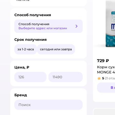
Способ получения
Способ получения
Способ получения
Выберите адрес или магазин
Срок получения
за 1-2 часа
сегодня или завтра
729 ₽
Корм сух
Цена, ₽
MONGE 4
5
21
отз
Рейтинг
В
Бренд