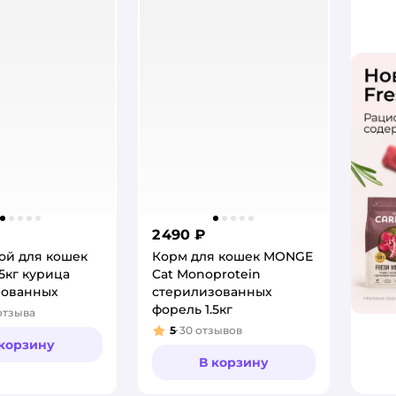
2 490 ₽
ой для кошек
Корм для кошек MONGE
5кг курица
Cat Monoprotein
зованных
стерилизованных
форель 1.5кг
отзыва
:
5
30
отзывов
Рейтинг:
 корзину
В корзину