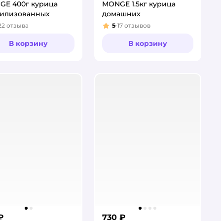
GE 400г курица
MONGE 1.5кг курица
рилизованных
домашних
22
отзыва
5
17
отзывов
тинг:
Рейтинг:
В корзину
В корзину
₽
730 ₽