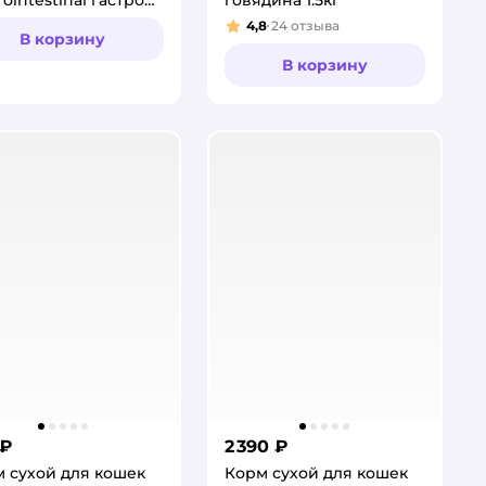
естиналпри
4,8
24
отзыва
Рейтинг:
В корзину
леваниях ЖКТ 1.5кг
В корзину
 ₽
2 390 ₽
 сухой для кошек
Корм сухой для кошек