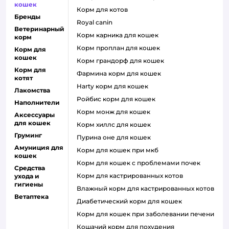
кошек
корм для котов
Бренды
royal canin
Ветеринарный
корм карника для кошек
корм
корм проплан для кошек
Корм для
кошек
корм грандорф для кошек
Корм для
фармина корм для кошек
котят
harty корм для кошек
Лакомства
ройбис корм для кошек
Наполнители
корм монж для кошек
Аксессуары
для кошек
корм хиллс для кошек
Груминг
пурина оне для кошек
Амуниция для
корм для кошек при мкб
кошек
корм для кошек с проблемами почек
Средства
Корм для кастрированных котов
ухода и
гигиены
влажный корм для кастрированных котов
Ветаптека
диабетический корм для кошек
корм для кошек при заболевании печени
кошачий корм для похудения