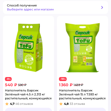
Способ получения
Способ получения
Выберите адрес или магазин
8
18
−
%
−
%
540 ₽
1 360 ₽
590 ₽
1 659 ₽
Наполнитель Барсик
Наполнитель Барсик
Зелёный чай 4.5 л 2.313 кг
Зелёный чай 15 л 7.593 кг
растительный, комкующийся
растительный, комкующийся
4,7
46
отзывов
4,8
33
отзыва
Рейтинг:
Рейтинг: