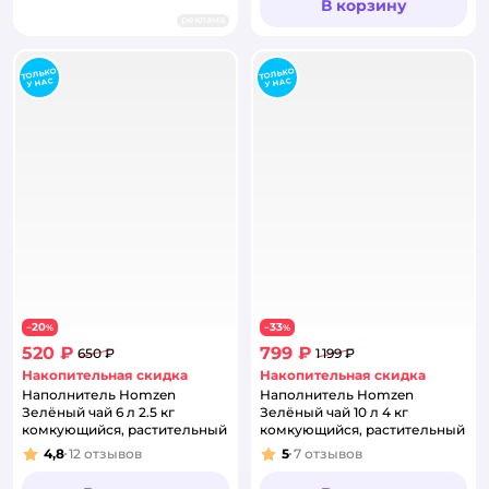
В корзину
реклама
20
33
−
%
−
%
520 ₽
799 ₽
650 ₽
1 199 ₽
Накопительная скидка
Накопительная скидка
Наполнитель Homzen
Наполнитель Homzen
Зелёный чай 6 л 2.5 кг
Зелёный чай 10 л 4 кг
комкующийся, растительный
комкующийся, растительный
4,8
12
отзывов
5
7
отзывов
Рейтинг:
Рейтинг: