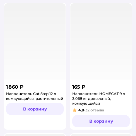
1 860 ₽
165 ₽
Наполнитель Cat Step 12 л
Наполнитель HOMECAT 9 л
комкующийся, растительный
3.068 кг древесный,
комкующийся
В корзину
4,8
32
отзыва
Рейтинг:
В корзину