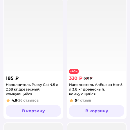
45
−
%
185 ₽
330 ₽
601 ₽
Наполнитель Pussy Cat 4.5 л
Наполнитель АлЁшкин Кот 5
2.58 кг древесный,
л 3.8 кг древесный,
комкующийся
комкующийся
4,8
26
отзывов
5
1
отзыв
Рейтинг:
Рейтинг:
В корзину
В корзину