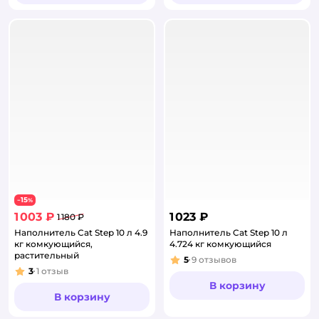
15
−
%
1 003 ₽
1 023 ₽
1 180 ₽
Наполнитель Cat Step 10 л 4.9
Наполнитель Cat Step 10 л
кг комкующийся,
4.724 кг комкующийся
растительный
5
9
отзывов
Рейтинг:
3
1
отзыв
Рейтинг:
В корзину
В корзину