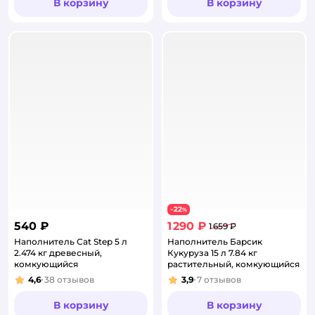
В корзину
В корзину
22
−
%
540 ₽
1 290 ₽
1 659 ₽
Наполнитель Cat Step 5 л
Наполнитель Барсик
2.474 кг древесный,
Кукуруза 15 л 7.84 кг
комкующийся
растительный, комкующийся
4,6
38
отзывов
3,9
7
отзывов
Рейтинг:
Рейтинг:
В корзину
В корзину