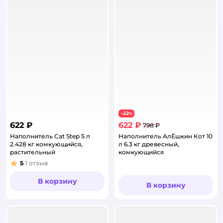
22
−
%
622 ₽
622 ₽
798 ₽
Наполнитель Cat Step 5 л
Наполнитель АлЁшкин Кот 10
2.428 кг комкующийся,
л 6.3 кг древесный,
растительный
комкующийся
5
1
отзыв
Рейтинг:
В корзину
В корзину