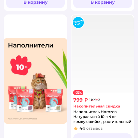
В корзину
В корзину
33
−
%
799 ₽
1 199 ₽
Накопительная скидка
Наполнитель Homzen
Натуральный 10 л 4 кг
комкующийся, растительный
4
5
отзывов
Рейтинг: