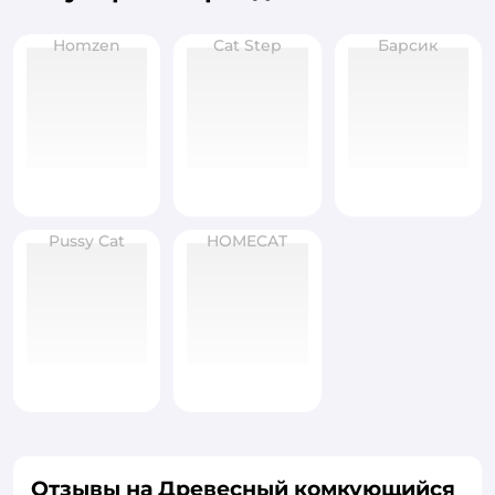
Homzen
Cat Step
Барсик
Pussy Cat
HOMECAT
Отзывы на Древесный комкующийся