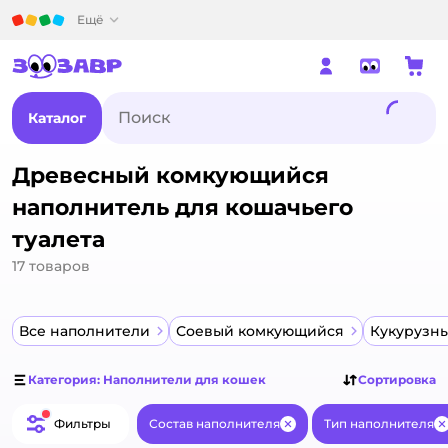
Детский мир
Ещё
Каталог
Древесный комкующийся
наполнитель для кошачьего
туалета
17
товаров
Все наполнители
Соевый комкующийся
Кукурузн
Категория: Наполнители для кошек
Сортировка
Фильтры
Состав наполнителя
Тип наполнителя
Закрыть