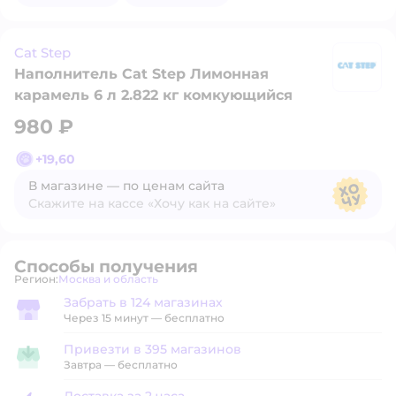
Cat Step
Наполнитель Cat Step Лимонная
Ca
карамель 6 л 2.822 кг комкующийся
980 ₽
+
19,60
В магазине — по ценам сайта
Скажите на кассе «Хочу как на сайте»
В магазине — по ценам сайта
Способы получения
Регион:
Москва и область
Выбор адреса доставки.
Забрать в 124 магазинах
Забрать в магазине
Через 15 минут — бесплатно
Привезти в 395 магазинов
Привезти в магазин
Завтра
—
бесплатно