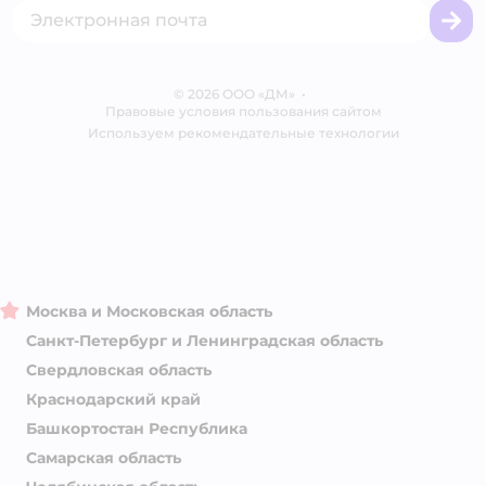
Промокоды
Сертификаты
Корм для собак
Вакансии
Бренды
Обратная связь
Одежда для собак
Контакты
Отзывы
Карта сайта
Ветаптека
© 2026 ООО «ДМ»
Блог
•
Правовые условия пользования сайтом
Магазины сети
Используем рекомендательные технологии
Москва и Московская область
Санкт-Петербург и Ленинградская область
Свердловская область
Краснодарский край
Башкортостан Республика
Самарская область