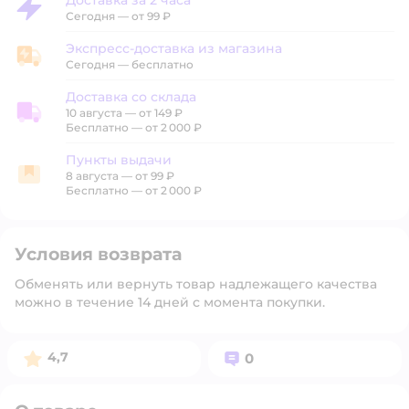
Доставка за 2 часа
Доставка за 2 часа
Сегодня
—
от 99 ₽
Экспресс-доставка из магазина
Экспресс-доставка из магазина
Сегодня
—
бесплатно
Доставка со склада
10 августа
—
от 149 ₽
Доставка со склада
Бесплатно — от 2 000 ₽
Пункты выдачи
8 августа
—
от 99 ₽
Пункты выдачи
Бесплатно — от 2 000 ₽
Условия возврата
Обменять или вернуть товар надлежащего качества
можно в течение 14 дней с момента покупки.
Рейтинг:
Вопросов:
4,7
0