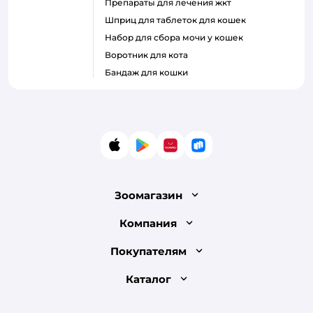
препараты для лечения жкт
шприц для таблеток для кошек
набор для сбора мочи у кошек
воротник для кота
бандаж для кошки
App Store
Google Play
AppGallery
RuStore
Зоомагазин
Лицензия
Компания
Как сделать заказ
О компании
Покупателям
Доставка и оплата
Раскрытие информации
Бонусные карты
Каталог
Обмен и возврат товара
Инвесторам
Электронные подарочные сертификаты
Правила продажи
Товары для кошек
Пресс-центр