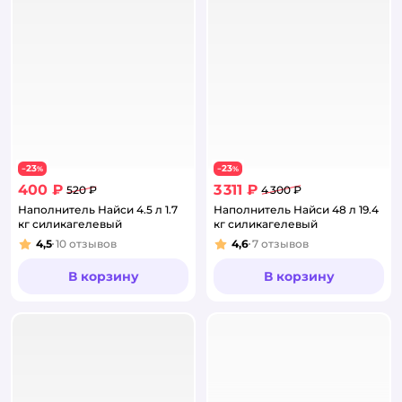
23
23
−
%
−
%
400 ₽
3 311 ₽
520 ₽
4 300 ₽
Наполнитель Найси 4.5 л 1.7
Наполнитель Найси 48 л 19.4
кг силикагелевый
кг силикагелевый
4,5
10
отзывов
4,6
7
отзывов
Рейтинг:
Рейтинг:
В корзину
В корзину