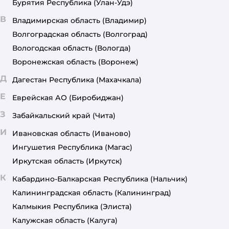
Бурятия Республика
(Улан-Удэ)
В
Владимирская область
(Владимир)
Волгоградская область
(Волгоград)
Вологодская область
(Вологда)
Воронежская область
(Воронеж)
Д
Дагестан Республика
(Махачкала)
Е
Еврейская АО
(Биробиджан)
З
Забайкальский край
(Чита)
И
Ивановская область
(Иваново)
Ингушетия Республика
(Магас)
Иркутская область
(Иркутск)
К
Кабардино-Балкарская Республика
(Нальчик)
Калининградская область
(Калининград)
Калмыкия Республика
(Элиста)
Калужская область
(Калуга)