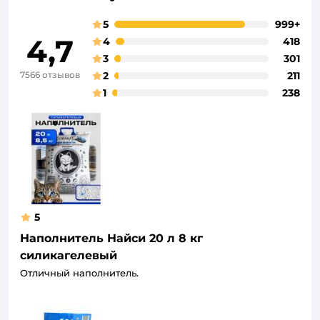
5
999+
4,7
4
418
3
301
7566 отзывов
2
211
1
238
5
Наполнитель Найси 20 л 8 кг
силикагелевый
Отличный наполнитель.