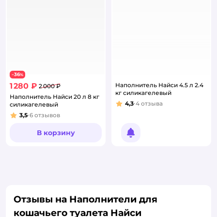
36
−
%
1 280 ₽
Наполнитель Найси 4.5 л 2.4
2 000 ₽
кг силикагелевый
Наполнитель Найси 20 л 8 кг
4,3
4
отзыва
силикагелевый
Рейтинг:
3,5
6
отзывов
Рейтинг:
В корзину
Уведомить о появлении
Отзывы на Наполнители для
кошачьего туалета Найси