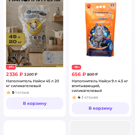
27
18
−
%
−
%
2 336 ₽
656 ₽
3 200 ₽
800 ₽
Наполнитель Найси 45 л 20
Наполнитель Найси 9 л 4.5 кг
кг силикагелевый
впитывающий,
силикагелевый
5
1
отзыв
Рейтинг:
4
3
отзыва
Рейтинг:
В корзину
В корзину