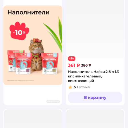
5
−
%
361 ₽
380 ₽
Наполнитель Найси 2.8 л 1.3
кг силикагелевый,
впитывающий
5
1
отзыв
Рейтинг:
В корзину
реклама