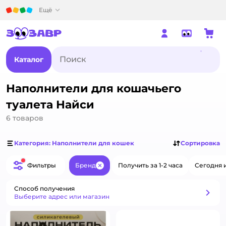
Детский мир
Ещё
Каталог
Наполнители для кошачьего
туалета Найси
6
товаров
Категория: Наполнители для кошек
Сортировка
Фильтры
Бренд
Получить за 1-2 часа
Сегодня 
Закрыть
Способ получения
Способ получения
Выберите адрес или магазин