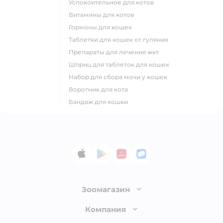
успокоительное для котов
витамины для котов
гормоны для кошек
таблетки для кошек от гуляния
препараты для лечения жкт
шприц для таблеток для кошек
набор для сбора мочи у кошек
воротник для кота
бандаж для кошки
App Store
Google Play
AppGallery
RuStore
Зоомагазин
Лицензия
Компания
Как сделать заказ