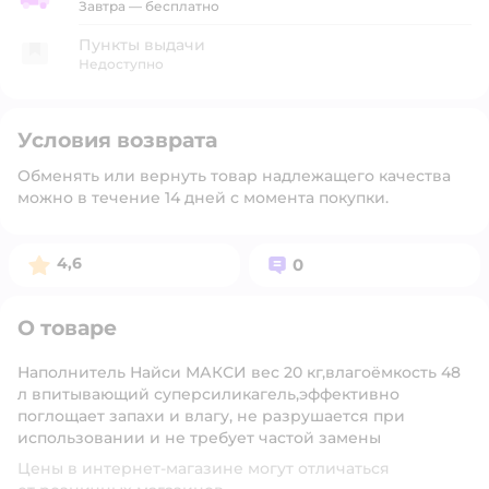
Доставка со склада
Завтра
—
бесплатно
Пункты выдачи
Недоступно
Условия возврата
Обменять или вернуть товар надлежащего качества
можно в течение 14 дней с момента покупки.
Рейтинг:
Вопросов:
4,6
0
О товаре
Наполнитель Найси МАКСИ вес 20 кг,влагоёмкость 48
л впитывающий суперсиликагель,эффективно
поглощает запахи и влагу, не разрушается при
использовании и не требует частой замены
Цены в интернет-магазине могут отличаться