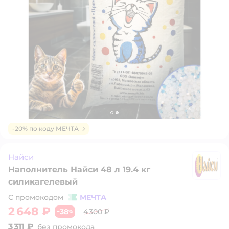
-20% по коду МЕЧТА
Найси
Наполнитель Найси 48 л 19.4 кг
Н
силикагелевый
С промокодом
МЕЧТА
2 648 ₽
38
4 300 ₽
−
%
3 311 ₽
без промокода