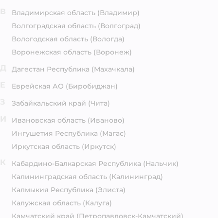
В
Владимирская область
(Владимир)
Волгоградская область
(Волгоград)
Вологодская область
(Вологда)
Воронежская область
(Воронеж)
Д
Дагестан Республика
(Махачкала)
Е
Еврейская АО
(Биробиджан)
З
Забайкальский край
(Чита)
И
Ивановская область
(Иваново)
Ингушетия Республика
(Магас)
Иркутская область
(Иркутск)
К
Кабардино-Балкарская Республика
(Нальчик)
Калининградская область
(Калининград)
Калмыкия Республика
(Элиста)
Калужская область
(Калуга)
Камчатский край
(Петропавловск-Камчатский)