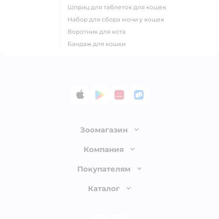
шприц для таблеток для кошек
набор для сбора мочи у кошек
воротник для кота
бандаж для кошки
App Store
Google Play
AppGallery
RuStore
Зоомагазин
Лицензия
Компания
Как сделать заказ
О компании
Покупателям
Доставка и оплата
Раскрытие информации
Бонусные карты
Каталог
Обмен и возврат товара
Инвесторам
Электронные подарочные сертификаты
Правила продажи
Товары для кошек
Пресс-центр
Проверка баланса подарочной карты
Политика конфиденциальности