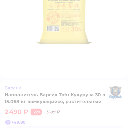
Барсик
Наполнитель Барсик Tofu Кукуруза 30 л
Б
15.068 кг комкующийся, растительный
2 490 ₽
22
3 199 ₽
−
%
+
49,80