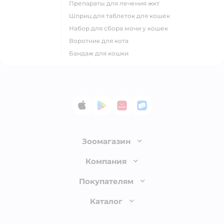
препараты для лечения жкт
шприц для таблеток для кошек
набор для сбора мочи у кошек
воротник для кота
бандаж для кошки
App Store
Google Play
AppGallery
RuStore
Зоомагазин
Лицензия
Компания
Как сделать заказ
О компании
Покупателям
Доставка и оплата
Раскрытие информации
Бонусные карты
Каталог
Обмен и возврат товара
Инвесторам
Электронные подарочные сертификаты
Правила продажи
Товары для кошек
Пресс-центр