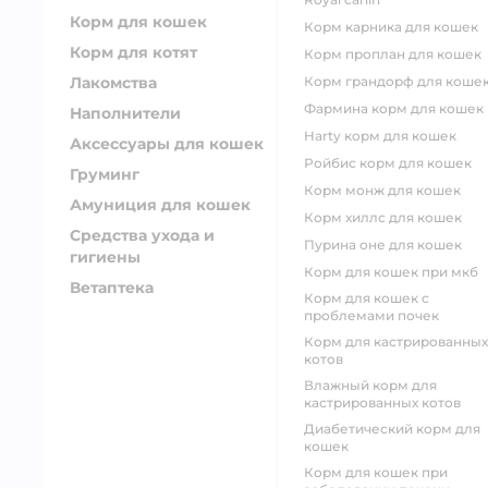
Корм для кошек
корм карника для кошек
Корм для котят
корм проплан для кошек
Лакомства
корм грандорф для коше
фармина корм для кошек
Наполнители
harty корм для кошек
Аксессуары для кошек
ройбис корм для кошек
Груминг
корм монж для кошек
Амуниция для кошек
корм хиллс для кошек
Средства ухода и
пурина оне для кошек
гигиены
корм для кошек при мкб
Ветаптека
корм для кошек с
проблемами почек
Корм для кастрированных
котов
влажный корм для
кастрированных котов
диабетический корм для
кошек
корм для кошек при