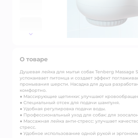
далее
О товаре
Душевая лейка для мытья собак
Tenberg Massage 
успокаивает питомца и создает эффект поглажив
промывания шерс
т
и.
Насадка для душа разработан
комфортно.
●
Массирующие щетинки:
улучшают кровообращен
● Специальный
отсек для подачи шампуня
.
● Удобная
регулировка подачи воды
.
● Профессиональный уход для собак: для зоосалон
● Массажная
лейка анти-стресс
: улучшает качест
стресс.
● Удобное использование одной рукой и эргономи