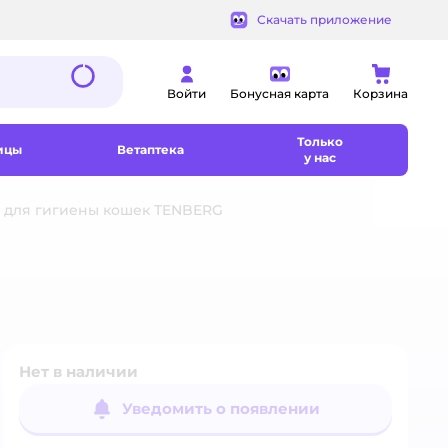
Скачать приложение
Войти
Бонусная карта
Корзина
Только
ицы
Ветаптека
у нас
 для гигиены кошек TENBERG
Нет в наличии
Уведомить о появлении