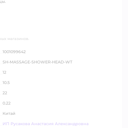
цы.
ных магазинов.
1001099642
SH-MASSAGE-SHOWER-HEAD-WT
12
10.5
22
0.22
Китай
ИП Русакова Анастасия Александровна