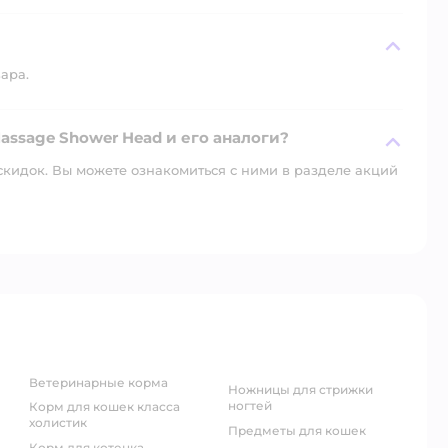
вара.
assage Shower Head и его аналоги?
скидок. Вы можете ознакомиться с ними в разделе акций
ветеринарные корма
ножницы для стрижки
ногтей
корм для кошек класса
холистик
предметы для кошек
корм для котенка