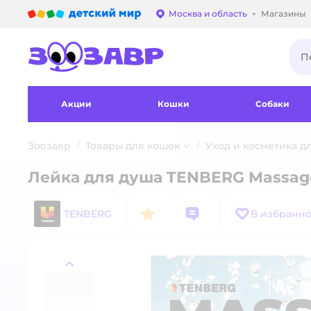
Детский мир
Москва и область
Магазины
Выбор адреса достав
Акции
Кошки
Собаки
Зоозавр
Товары для кошек
Уход и косметика д
Лейка для душа TENBERG Massag
TENBERG
В избранн
назад