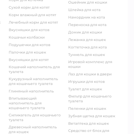
ошейник для кошки
сухой корм для котят
шлейка для кота
корм влажный для котят
намордник на кота
к
лечебный корм для котят
переноска для кота
вкусняшки для котов
домик для кошки
кошачьи колбаски
лежанка для кошек
подушечки для котов
когтеточка для кота
палочки для кошек
туннель для кошек
вкусняшки для котят
игровой комплекс для
кошки
кошачий наполнитель для
туалета
лаз для кошки в двери
кукурузный наполнитель
игрушки для котов
для кошачьего туалета
туалет для кошек
глиняный наполнитель
фильтр для кошачьего
впитывающий
туалета
наполнитель для
кошачьего туалета
пеленки для кошек
силикагель для кошачьего
зубная щетка для кошек
туалета
ветаптека для кошек
древесный наполнитель
средство от блох для
для кошек