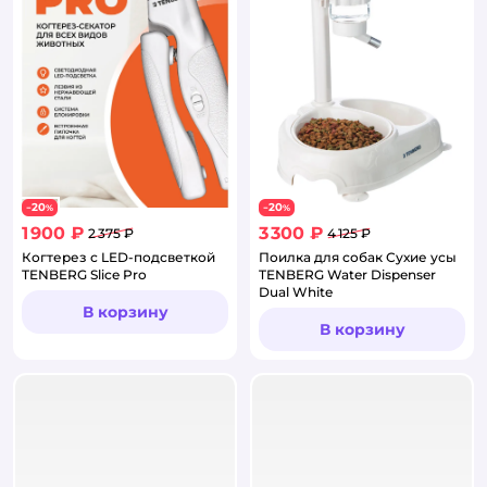
20
20
−
%
−
%
1 900 ₽
3 300 ₽
2 375 ₽
4 125 ₽
Когтерез с LED-подсветкой
Поилка для собак Сухие усы
TENBERG Slice Pro
TENBERG Water Dispenser
Dual White
В корзину
В корзину