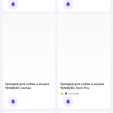
Уведомить о появлении
Уведомить о появлении
Гриндер для собак и кошек
Гриндер для собак и кошек
TENBERG Vortex
TENBERG Stim Pro
5
1
отзыв
Рейтинг:
Уведомить о появлении
Уведомить о появлении