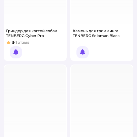
Гриндер для когтей собак
Камень для тримминга
TENBERG Cyber Pro
TENBERG Soloman Black
5
1
отзыв
Рейтинг:
Уведомить о появлении
Уведомить о появлении