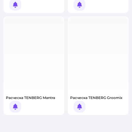
Уведомить о появлении
Уведомить о появлении
Расческа TENBERG Mantra
Расческа TENBERG Groomix
Уведомить о появлении
Уведомить о появлении