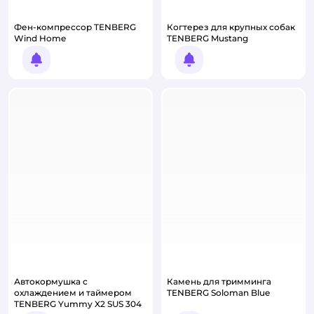
Фен-компрессор TENBERG
Когтерез для крупных собак
Wind Home
TENBERG Mustang
Уведомить о появлении
Уведомить о появлении
Автокормушка с
Камень для тримминга
охлаждением и таймером
TENBERG Soloman Blue
TENBERG Yummy X2 SUS 304