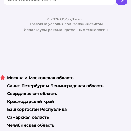
Бренды
Обратная связь
Одежда для собак
Контакты
Отзывы
Карта сайта
Ветаптека
© 2026 ООО «ДМ»
Блог
•
Правовые условия пользования сайтом
Магазины сети
Используем рекомендательные технологии
Москва и Московская область
Санкт-Петербург и Ленинградская область
Свердловская область
Краснодарский край
Башкортостан Республика
Самарская область
Челябинская область