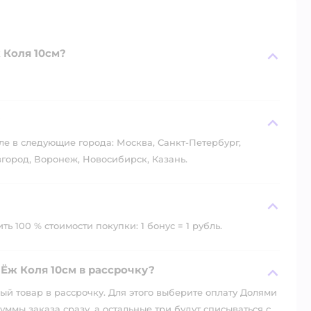
 Коля 10см?
?
ле в следующие города: Москва, Санкт-Петербург,
город, Воронеж, Новосибирск, Казань.
ь 100 % стоимости покупки: 1 бонус = 1 рубль.
Ёж Коля 10см в рассрочку?
й товар в рассрочку. Для этого выберите оплату Долями
уммы заказа сразу, а остальные три будут списываться с