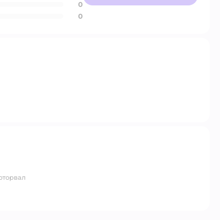
0
0
 оторвал