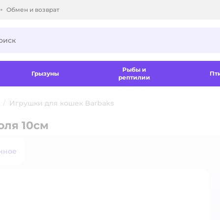
Обмен и возврат
ки.
Рыбы и
Грызуны
Пт
рептилии
Игрушки для кошек Barbaks
оля 10см
нное