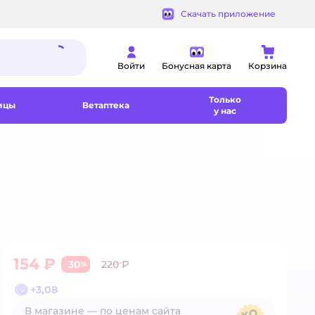
Скачать приложение
Войти
Бонусная карта
Корзина
Только
ицы
Ветаптека
у нас
154 ₽
30
220 ₽
−
%
+
3,08
В магазине — по ценам сайта