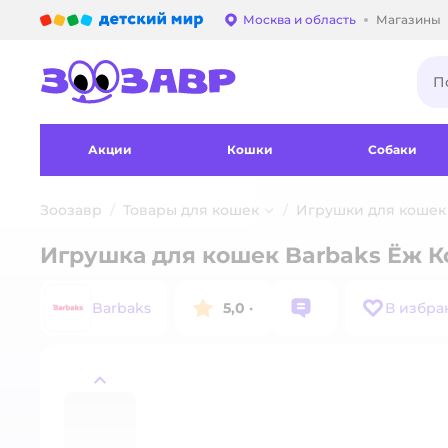
Детский мир
Москва и область
Магазины
Выбор адреса достав
Акции
Кошки
Собаки
Зоозавр
Товары для кошек
Игрушки для кошек
Игрушка для кошек Barbaks Ёж К
Barbaks
5,0
·
В избра
назад