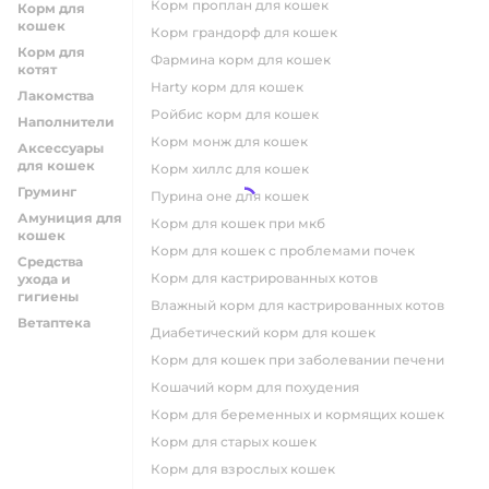
корм проплан для кошек
Корм для
кошек
корм грандорф для кошек
Корм для
фармина корм для кошек
котят
harty корм для кошек
Лакомства
ройбис корм для кошек
Наполнители
корм монж для кошек
Аксессуары
для кошек
корм хиллс для кошек
Груминг
пурина оне для кошек
Амуниция для
корм для кошек при мкб
кошек
корм для кошек с проблемами почек
Средства
Корм для кастрированных котов
ухода и
гигиены
влажный корм для кастрированных котов
Ветаптека
диабетический корм для кошек
корм для кошек при заболевании печени
кошачий корм для похудения
корм для беременных и кормящих кошек
корм для старых кошек
корм для взрослых кошек