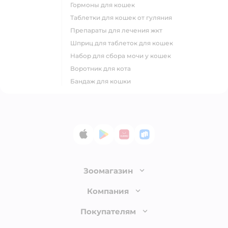
гормоны для кошек
таблетки для кошек от гуляния
препараты для лечения жкт
шприц для таблеток для кошек
набор для сбора мочи у кошек
воротник для кота
бандаж для кошки
App Store
Google Play
AppGallery
RuStore
Зоомагазин
Лицензия
Компания
Как сделать заказ
О компании
Покупателям
Доставка и оплата
Раскрытие информации