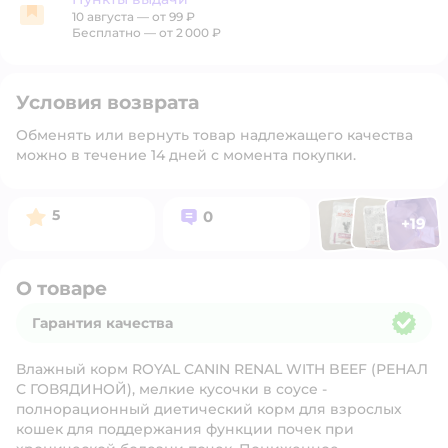
10 августа
—
от 99 ₽
Пункты выдачи
Бесплатно — от 2 000 ₽
Условия возврата
Обменять или вернуть товар надлежащего качества
можно в течение 14 дней с момента покупки.
Фото п
Фото пользоват
Фото польз
Рейтинг:
Вопросов:
5
0
+
19
Открыть 
О товаре
Гарантия качества
Гарантия качества
Влажный корм
ROYAL CANIN RENAL WITH BEEF
(РЕНАЛ
С ГОВЯДИНОЙ), мелкие кусочки в соусе -
полнорационный диетический корм для взрослых
кошек для поддержания функции почек при