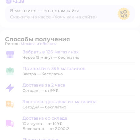
+
3,38
В магазине — по ценам сайта
Скажите на кассе «Хочу как на сайте»
В магазине — по ценам сайта
Способы получения
Регион:
Москва и область
Выбор адреса доставки.
Забрать в 126 магазинах
Забрать в магазине
Через 15 минут — бесплатно
Привезти в 396 магазинов
Привезти в магазин
Завтра
—
бесплатно
Доставка за 2 часа
Доставка за 2 часа
Сегодня
—
от 99 ₽
Экспресс-доставка из магазина
Экспресс-доставка из магазина
Сегодня
—
бесплатно
Доставка со склада
10 августа
—
от 149 ₽
Доставка со склада
Бесплатно — от 2 000 ₽
Пункты выдачи