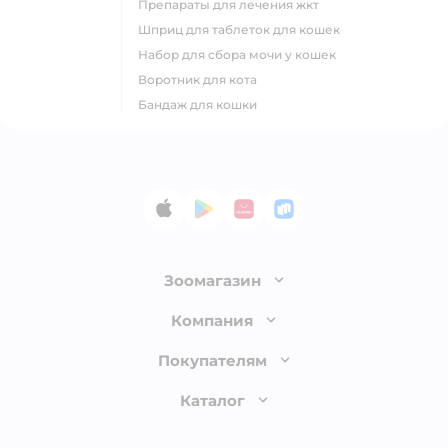
препараты для лечения жкт
шприц для таблеток для кошек
набор для сбора мочи у кошек
воротник для кота
бандаж для кошки
App Store
Google Play
AppGallery
RuStore
Зоомагазин
Лицензия
Компания
Как сделать заказ
О компании
Покупателям
Доставка и оплата
Раскрытие информации
Бонусные карты
Каталог
Обмен и возврат товара
Инвесторам
Электронные подарочные сертификаты
Правила продажи
Товары для кошек
Пресс-центр