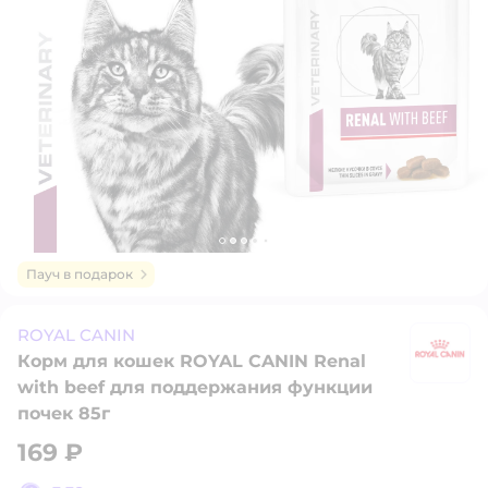
Пауч в подарок
ROYAL CANIN
Корм для кошек ROYAL CANIN Renal
R
with beef для поддержания функции
почек 85г
169 ₽