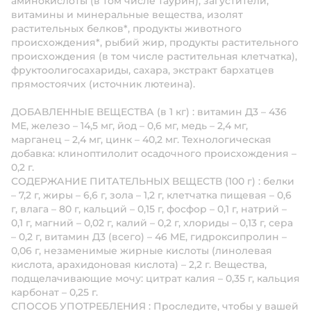
аминокислоты (в том числе таурин), загустители,
витамины и минеральные вещества, изолят
растительных белков*, продукты животного
происхождения*, рыбий жир, продукты растительного
происхождения (в том числе растительная клетчатка),
фруктоолигосахариды, сахара, экстракт бархатцев
прямостоячих (источник лютеина).
ДОБАВЛЕННЫЕ ВЕЩЕСТВА (в 1 кг)
:
витамин Д3 – 436
МЕ, железо – 14,5 мг, йод – 0,6 мг, медь – 2,4 мг,
марганец – 2,4 мг, цинк – 40,2 мг. Технологическая
добавка: клиноптилолит осадочного происхождения –
0,2 г.
СОДЕРЖАНИЕ ПИТАТЕЛЬНЫХ ВЕЩЕСТВ (100 г)
:
белки
– 7,2 г, жиры – 6,6 г, зола – 1,2 г, клетчатка пищевая – 0,6
г, влага – 80 г, кальций – 0,15 г, фосфор – 0,1 г, натрий –
0,1 г, магний – 0,02 г, калий – 0,2 г, хлориды – 0,13 г, сера
– 0,2 г, витамин Д3 (всего) – 46 МЕ, гидроксипролин –
0,06 г, незаменимые жирные кислоты (линолевая
кислота, арахидоновая кислота) – 2,2 г. Вещества,
подщелачивающие мочу: цитрат калия – 0,35 г, кальция
карбонат – 0,25 г.
СПОСОБ УПОТРЕБЛЕНИЯ
:
Проследите, чтобы у вашей