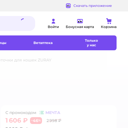
Скачать приложение
Войти
Бонусная карта
Корзина
Только
ицы
Ветаптека
у нас
еточки для кошек ZURAY
С промокодом
МЕЧТА
1 606 ₽
46
2 998 ₽
−
%