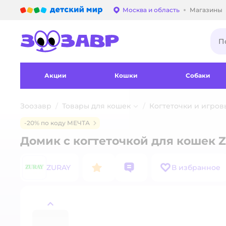
Детский мир
Москва и область
Магазины
Выбор адреса достав
Акции
Кошки
Собаки
Зоозавр
Товары для кошек
Когтеточки и игров
-20% по коду МЕЧТА
Домик с когтеточкой для кошек 
ZURAY
В избранное
назад