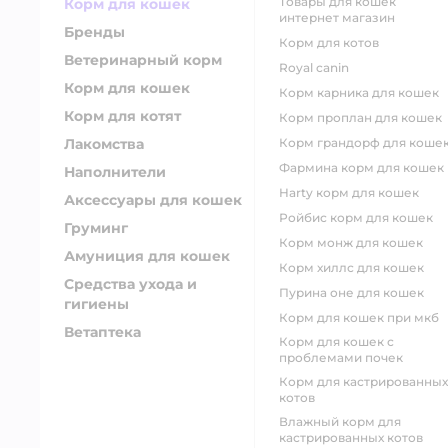
товары для кошек
Корм для кошек
интернет магазин
Бренды
корм для котов
Ветеринарный корм
royal canin
Корм для кошек
корм карника для кошек
Корм для котят
корм проплан для кошек
Лакомства
корм грандорф для коше
фармина корм для кошек
Наполнители
harty корм для кошек
Аксессуары для кошек
ройбис корм для кошек
Груминг
корм монж для кошек
Амуниция для кошек
корм хиллс для кошек
Средства ухода и
пурина оне для кошек
гигиены
корм для кошек при мкб
Ветаптека
корм для кошек с
проблемами почек
Корм для кастрированных
котов
влажный корм для
кастрированных котов