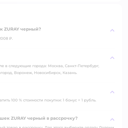
ек ZURAY черный?
008 ₽.
?
ле в следующие города: Москва, Санкт-Петербург,
город, Воронеж, Новосибирск, Казань.
ить 100 % стоимости покупки: 1 бонус = 1 рубль.
ошек ZURAY черный в рассрочку?
й товар в рассрочку. Для этого выберите оплату Долями