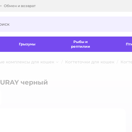
Обмен и возврат
ки.
Рыбы и
Грызуны
Пт
рептилии
ые комплексы для кошек
Когтеточки для кошек
Когт
ZURAY черный