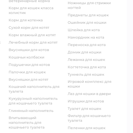
ветеринарные корма
ножницы для стрижки
ногтей
корм для кошек класса
холистик
предметы для кошек
корм для котенка
ошейник для кошки
сухой корм для котят
шлейка для кота
корм влажный для котят
намордник на кота
к
лечебный корм для котят
переноска для кота
вкусняшки для котов
домик для кошки
кошачьи колбаски
лежанка для кошек
подушечки для котов
когтеточка для кота
палочки для кошек
туннель для кошек
вкусняшки для котят
игровой комплекс для
кошки
кошачий наполнитель для
туалета
лаз для кошки в двери
кукурузный наполнитель
игрушки для котов
для кошачьего туалета
туалет для кошек
глиняный наполнитель
фильтр для кошачьего
впитывающий
туалета
наполнитель для
кошачьего туалета
пеленки для кошек