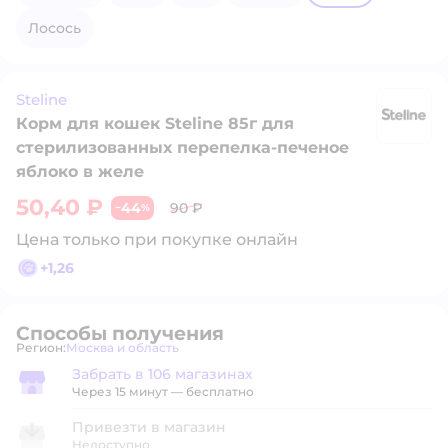
лосось
Steline
Корм для кошек Steline 85г для
St
стерилизованных перепелка-печеное
яблоко в желе
50,40 ₽
44
90 ₽
−
%
Цена только при покупке онлайн
+
1,26
Способы получения
Регион:
Москва и область
Выбор адреса доставки.
Забрать в 106 магазинах
Забрать в магазине
Через 15 минут — бесплатно
Привезти в магазин
Недоступно