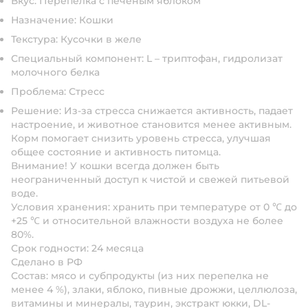
Вкус:
Перепелка с печеным яблоком
Назначение:
Кошки
Текстура:
Кусочки в желе
Специальный компонент:
L – триптофан, гидролизат
молочного белка
Проблема:
Стресс
Решение:
Из-за стресса снижается активность, падает
настроение, и животное становится менее активным.
Корм помогает снизить уровень стресса, улучшая
общее состояние и активность питомца.
Внимание!
У кошки всегда должен быть
неограниченный доступ к чистой и свежей питьевой
воде.
Условия хранения:
хранить при температуре от 0 ℃ до
+25 ℃ и относительной влажности воздуха не более
80%.
Срок годности:
24 месяца
Сделано в РФ
Состав:
мясо и субпродукты (из них перепелка не
менее 4 %), злаки, яблоко, пивные дрожжи, целлюлоза,
витамины и минералы, таурин, экстракт юкки, DL-