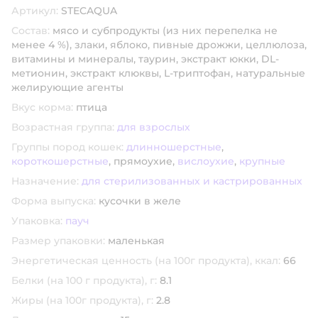
Артикул:
STECAQUA
Состав:
мясо и субпродукты (из них перепелка не
менее 4 %), злаки, яблоко, пивные дрожжи, целлюлоза,
витамины и минералы, таурин, экстракт юкки, DL-
метионин, экстракт клюквы, L-триптофан, натуральные
желирующие агенты
Вкус корма:
птица
Возрастная группа:
для взрослых
Группы пород кошек:
длинношерстные
,
короткошерстные
,
прямоухие,
вислоухие
,
крупные
Назначение:
для стерилизованных и кастрированных
Форма выпуска:
кусочки в желе
Упаковка:
пауч
Размер упаковки:
маленькая
Энергетическая ценность (на 100г продукта), ккал:
66
Белки (на 100 г продукта), г:
8.1
Жиры (на 100г продукта), г:
2.8