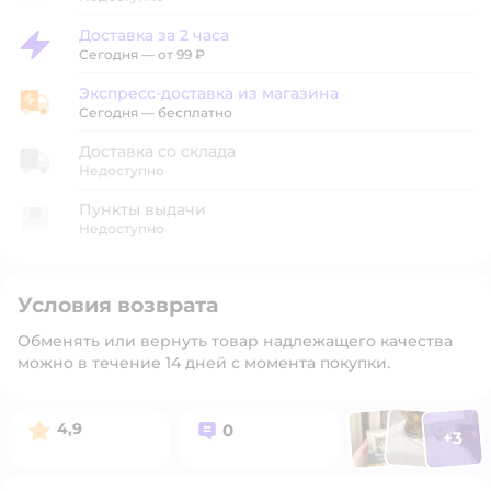
Доставка за 2 часа
Доставка за 2 часа
Сегодня
—
от 99 ₽
Экспресс-доставка из магазина
Экспресс-доставка из магазина
Сегодня
—
бесплатно
Доставка со склада
Недоступно
Пункты выдачи
Недоступно
Условия возврата
Обменять или вернуть товар надлежащего качества
можно в течение 14 дней с момента покупки.
Фото п
Фото пользоват
Фото польз
Рейтинг:
Вопросов:
4,9
0
+
3
Открыть 