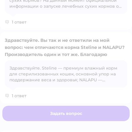
сухих кормов? На данный момент официальной
информации о запуске лечебных сухих кормов от
Steline или NALAPU нет. Однако рынок активно
развивается, и всё больше брендов переходят от
1 ответ
просто сбалансированного питания к
функциональным и терапевтическим линейкам. 💡
Если ты ищешь именно лечебный сухой корм
Здравствуйте. Вы так и не ответили на мой
(например, при МКБ, аллергии, ЖКТ-проблемах),
вопрос: чем отличаются корма Steline и NALAPU?
могу подобрать проверенные варианты от
брендов, которые уже специализируются на
Производитель один и тот же. Благодарю
ветеринарной диете — вроде Royal Canin
Veterinary, Hill’s Prescription Diet или Monge
Здравствуйте. Steline — премиум влажный корм
Открыть вопрос
VetSolution.
для стерилизованных кошек, основной упор на
поддержание веса и здоровья; NALAPU —
суперпремиум/холистик с функциональными
добавками для шерсти, пищеварения и снижения
1 ответ
стресса.
Задать вопрос