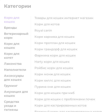
Категории
Корм для
товары для кошек интернет магазин
кошек
корм для котов
Бренды
royal canin
Ветеринарный
корм карника для кошек
корм
корм проплан для кошек
Корм для
кошек
корм грандорф для кошек
Корм для
фармина корм для кошек
котят
harty корм для кошек
Лакомства
ройбис корм для кошек
Наполнители
корм монж для кошек
Аксессуары
для кошек
корм хиллс для кошек
Груминг
пурина оне для кошек
Амуниция для
корм для кошек при мкб
кошек
корм для кошек с проблемами почек
Средства
Корм для кастрированных котов
ухода и
гигиены
влажный корм для кастрированных котов