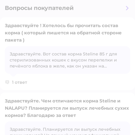
Вопросы покупателей
Здравствуйте ! Хотелось бы прочитать состав
корма ( который пишется на обратной стороне
пакета )
Здравствуйте. Вот состав корма Steline 85 г для
Открыть вопрос
стерилизованных кошек с вкусом перепелки и
печёного яблока в желе, как он указан на
упаковке: Состав: Мясо и субпродукты (в том числе
перепелка — не менее 4%) Печёное яблоко
1 ответ
Растительные компоненты Минералы Таурин L-
триптофан Гидролизат молочного белка
Загустители и желирующие вещества Вода для
Здравствуйте. Чем отличаются корма Steline и
приготовления
NALAPU? Планируется ли выпуск лечебных сухих
кормов? Благодарю за ответ
Здравствуйте. Планируется ли выпуск лечебных
Открыть вопрос