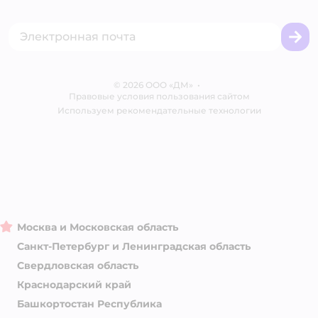
Акции
Сертификат АКИТ
Товары для собак
Горячая линия безопасности
Промокоды
Сертификаты
Корм для собак
Вакансии
Бренды
Обратная связь
Одежда для собак
Контакты
Отзывы
Карта сайта
Ветаптека
© 2026 ООО «ДМ»
Блог
•
Правовые условия пользования сайтом
Магазины сети
Используем рекомендательные технологии
Москва и Московская область
Санкт-Петербург и Ленинградская область
Свердловская область
Краснодарский край
Башкортостан Республика