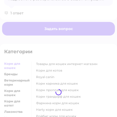
1 ответ
Задать вопрос
Категории
Корм для
товары для кошек интернет магазин
кошек
корм для котов
Бренды
royal canin
Ветеринарный
корм карника для кошек
корм
корм проплан для кошек
Корм для
кошек
корм грандорф для кошек
Корм для
фармина корм для кошек
котят
harty корм для кошек
Лакомства
ройбис корм для кошек