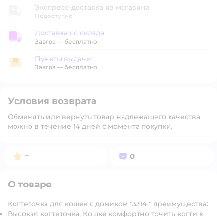
Экспресс-доставка из магазина
Недоступно
Доставка со склада
Доставка со склада
Завтра
—
бесплатно
Пункты выдачи
Пункты выдачи
Завтра
—
бесплатно
Условия возврата
Обменять или вернуть товар надлежащего качества
можно в течение 14 дней с момента покупки.
Рейтинг:
Вопросов:
–
0
О товаре
Когтеточка для кошек с домиком "3314 " преимущества:
Высокая когтеточка, Кошке комфортно точить когти в