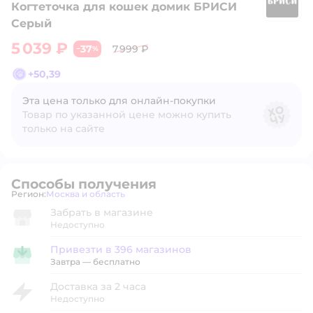
Когтеточка для кошек домик БРИСИ
Б
Серый
5 039 ₽
37
7 999 ₽
−
%
+
50,39
Эта цена только для онлайн‑покупки
Товар по указанной цене можно купить
только на сайте
Способы получения
Регион:
Москва и область
Выбор адреса доставки.
Забрать в магазине
Недоступно
Привезти в 396 магазинов
Привезти в магазин
Завтра
—
бесплатно
Доставка за 2 часа
Недоступно