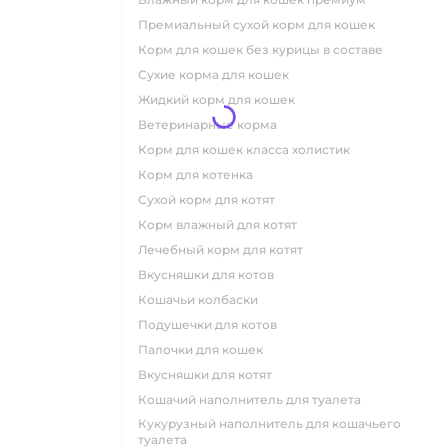
премиальный сухой корм для кошек
корм для кошек без курицы в составе
сухие корма для кошек
жидкий корм для кошек
ветеринарные корма
корм для кошек класса холистик
корм для котенка
сухой корм для котят
корм влажный для котят
лечебный корм для котят
вкусняшки для котов
кошачьи колбаски
подушечки для котов
палочки для кошек
вкусняшки для котят
кошачий наполнитель для туалета
кукурузный наполнитель для кошачьего
туалета