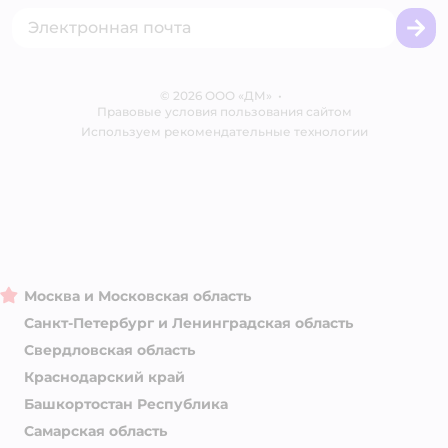
Промокоды
Сертификаты
Корм для собак
Вакансии
Бренды
Обратная связь
Одежда для собак
Контакты
Отзывы
Карта сайта
Ветаптека
© 2026 ООО «ДМ»
Блог
•
Правовые условия пользования сайтом
Магазины сети
Используем рекомендательные технологии
Москва и Московская область
Санкт-Петербург и Ленинградская область
Свердловская область
Краснодарский край
Башкортостан Республика
Самарская область