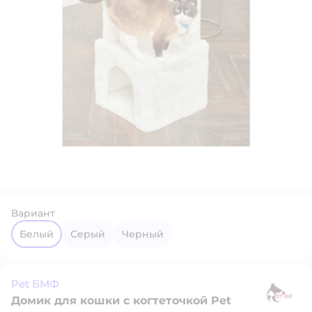
Вариант
Белый
Серый
Черный
Pet БМФ
Домик для кошки с когтеточкой Pet
P