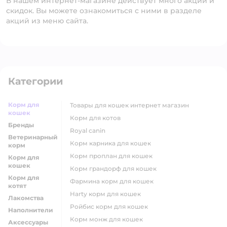
В нашем интернет-магазине действует много акций и
скидок. Вы можете ознакомиться с ними в разделе
акций из меню сайта.
Категории
Корм для
товары для кошек интернет магазин
кошек
корм для котов
Бренды
royal canin
Ветеринарный
корм карника для кошек
корм
корм проплан для кошек
Корм для
кошек
корм грандорф для кошек
Корм для
фармина корм для кошек
котят
harty корм для кошек
Лакомства
ройбис корм для кошек
Наполнители
корм монж для кошек
Аксессуары