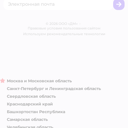
Сертификаты
Корм для собак
Вакансии
Бренды
Обратная связь
Одежда для собак
Контакты
Отзывы
Карта сайта
Ветаптека
© 2026 ООО «ДМ»
Блог
•
Правовые условия пользования сайтом
Магазины сети
Используем рекомендательные технологии
Москва и Московская область
Санкт-Петербург и Ленинградская область
Свердловская область
Краснодарский край
Башкортостан Республика
Самарская область
Челябинская область