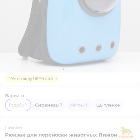
-10% по коду ЧЕРНИКА
Вариант
Голубой
Сиреневый
Мятный
Цыпленок
Пижон
Рюкзак для переноски животных Пижон
П