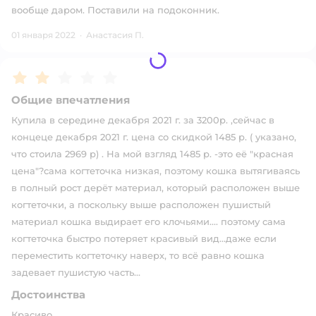
вообще даром. Поставили на подоконник.
01 января 2022
·
Анастасия П.
Рейтинг:
2
Общие впечатления
Купила в середине декабря 2021 г. за 3200р. ,сейчас в
концеце декабря 2021 г. цена со скидкой 1485 р. ( указано,
что стоила 2969 р) . На мой взгляд 1485 р. -это её "красная
цена"?сама когтеточка низкая, поэтому кошка вытягиваясь
в полный рост дерёт материал, который расположен выше
когтеточки, а поскольку выше расположен пушистый
материал кошка выдирает его клочьями.... поэтому сама
когтеточка быстро потеряет красивый вид...даже если
переместить когтеточку наверх, то всё равно кошка
задевает пушистую часть...
Достоинства
Красиво