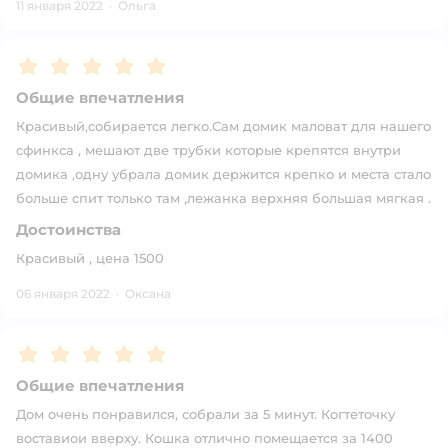
11 января 2022
·
Ольга
Рейтинг:
5
Общие впечатления
Красивый,собирается легко.Сам домик маловат для нашего
сфинкса , мешают две трубки которые крепятся внутри
домика ,одну убрала домик держится крепко и места стало
больше спит только там ,лежанка верхняя большая мягкая .
Достоинства
Красивый , цена 1500
06 января 2022
·
Оксана
Рейтинг:
5
Общие впечатления
Дом очень понравился, собрали за 5 минут. Когтеточку
воставиои вверху. Кошка отлично помещается за 1400