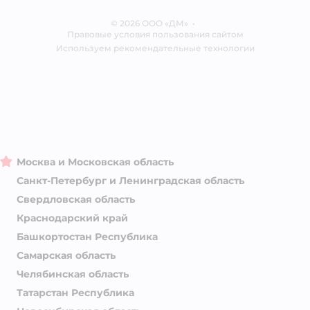
Отзывы
Карта сайта
Ветаптека
© 2026 ООО «ДМ»
Блог
•
Правовые условия пользования сайтом
Магазины сети
Используем рекомендательные технологии
Москва и Московская область
Санкт-Петербург и Ленинградская область
Свердловская область
Краснодарский край
Башкортостан Республика
Самарская область
Челябинская область
Татарстан Республика