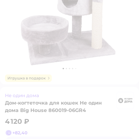
Игрушка в подарок
Не один дома
Дом-когтеточка для кошек Не один
Н
дома Big House 860019-06GR4
4 120 ₽
+
82,40