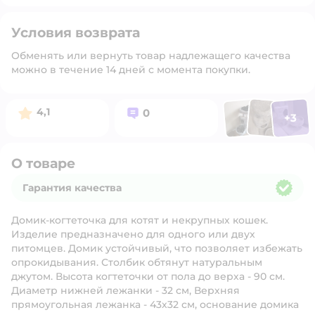
Условия возврата
Обменять или вернуть товар надлежащего качества
можно в течение 14 дней с момента покупки.
Фото п
Фото пользоват
Фото польз
Рейтинг:
Вопросов:
4,1
0
+
3
Открыть 
О товаре
Гарантия качества
Гарантия качества
Домик-когтеточка для котят и некрупных кошек.
Изделие предназначено для одного или двух
питомцев. Домик устойчивый, что позволяет избежать
опрокидывания. Столбик обтянут натуральным
джутом. Высота когтеточки от пола до верха - 90 см.
Диаметр нижней лежанки - 32 см, Верхняя
прямоугольная лежанка - 43х32 см, основание домика