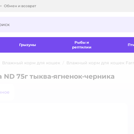
Обмен и возврат
ки.
Рыбы и
Грызуны
Пт
рептилии
Влажный корм для кошек
Влажный корм для кошек Far
 ND 75г тыква-ягненок-черника
нное