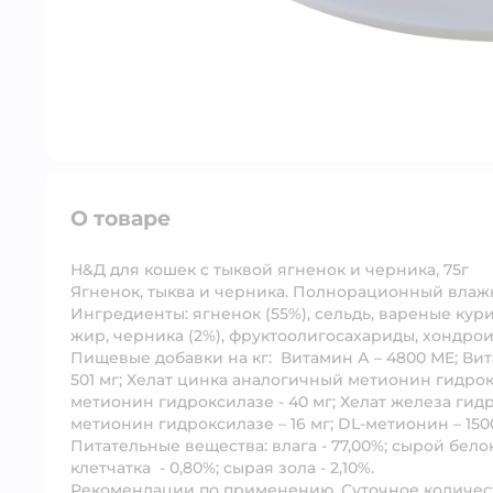
О товаре
Н&Д для кошек с тыквой ягненок и черника,
75г
Ягненок, тыква и черника.
Полнорационный влажн
Ингредиенты:
ягненок (55%), сельдь, вареные кур
жир, черника (2%), фруктоолигосахариды, хондро
Пищевые добавки на кг:
Витамин А – 4800 МЕ; Вита
501 мг; Хелат цинка аналогичный метионин гидрок
метионин гидроксилазе - 40 мг; Хелат железа гидр
метионин гидроксилазе – 16 мг; DL-метионин – 1500 
Питательные вещества:
влага - 77,00%; сырой белок
клетчатка - 0,80%; сырая зола - 2,10%.
Рекомендации по применению.
Суточное количес