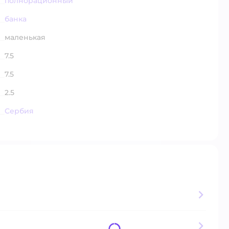
полнорационный
банка
маленькая
7.5
7.5
2.5
Сербия