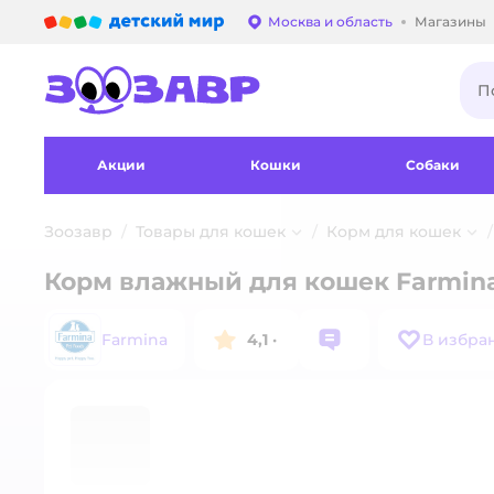
Детский мир
Москва и область
Магазины
Выбор адреса достав
Акции
Кошки
Собаки
Зоозавр
Товары для кошек
Корм для кошек
Корм влажный для кошек Farmina
Farmina
4,1
·
В избра