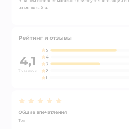
В нашем интернет-магазине действует много акций и 
из меню сайта.
Рейтинг и отзывы
5
4,1
4
3
7 отзывов
2
1
Рейтинг:
5
Общие впечатления
Топ