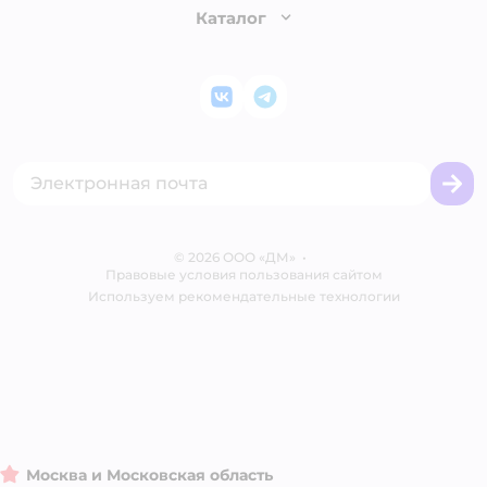
Раскрытие информации
Бонусные карты
Каталог
Обмен и возврат товара
Инвесторам
Электронные подарочные сертификаты
Правила продажи
Товары для кошек
Пресс-центр
Проверка баланса подарочной карты
Политика конфиденциальности
Корм для кошек
Закупки
ВКонтакте
Telegram
Оплата Мокка
Политика использования файлов cookie
Одежда для кошек
Аренда торговых помещений
Акции
Сертификат АКИТ
Товары для собак
Горячая линия безопасности
Промокоды
Сертификаты
Корм для собак
Вакансии
Бренды
Обратная связь
Одежда для собак
Контакты
Отзывы
Карта сайта
Ветаптека
© 2026 ООО «ДМ»
Блог
•
Правовые условия пользования сайтом
Магазины сети
Используем рекомендательные технологии
Москва и Московская область