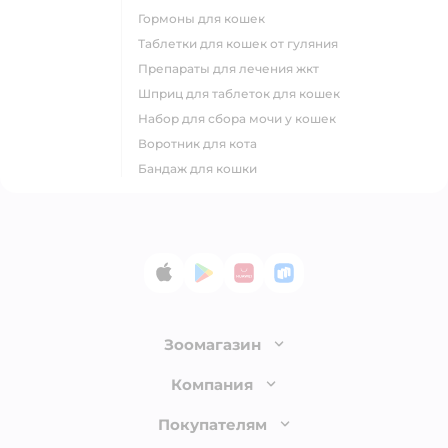
гормоны для кошек
таблетки для кошек от гуляния
препараты для лечения жкт
шприц для таблеток для кошек
набор для сбора мочи у кошек
воротник для кота
бандаж для кошки
App Store
Google Play
AppGallery
RuStore
Зоомагазин
Лицензия
Компания
Как сделать заказ
О компании
Покупателям
Доставка и оплата