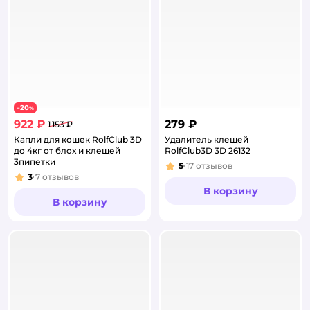
20
−
%
922 ₽
279 ₽
1 153 ₽
Капли для кошек RolfClub 3D
Удалитель клещей
до 4кг от блох и клещей
RolfClub3D 3D 26132
3пипетки
5
17
отзывов
Рейтинг:
3
7
отзывов
Рейтинг:
В корзину
В корзину