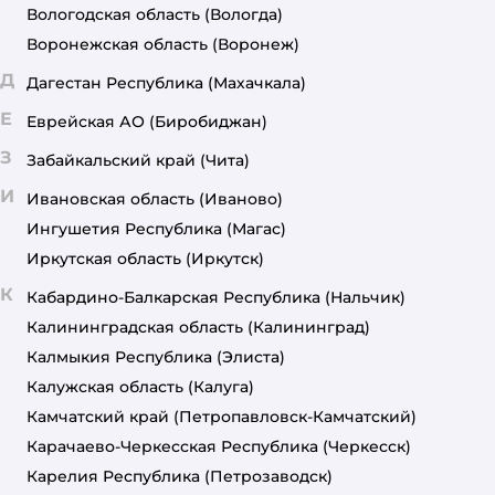
Вологодская область
(Вологда)
Воронежская область
(Воронеж)
Д
Дагестан Республика
(Махачкала)
Е
Еврейская АО
(Биробиджан)
З
Забайкальский край
(Чита)
И
Ивановская область
(Иваново)
Ингушетия Республика
(Магас)
Иркутская область
(Иркутск)
К
Кабардино-Балкарская Республика
(Нальчик)
Калининградская область
(Калининград)
Калмыкия Республика
(Элиста)
Калужская область
(Калуга)
Камчатский край
(Петропавловск-Камчатский)
Карачаево-Черкесская Республика
(Черкесск)
Карелия Республика
(Петрозаводск)