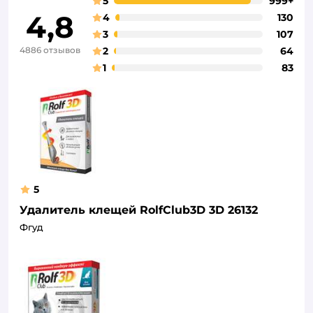
5
999+
4,8
4
130
3
107
4886 отзывов
2
64
1
83
5
Удалитель клещей RolfClub3D 3D 26132
Фгуд