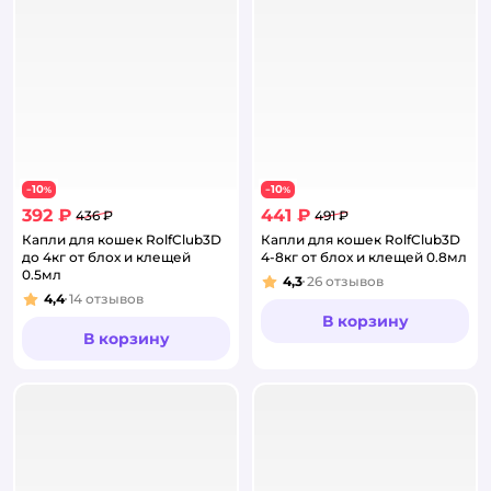
10
10
−
%
−
%
392 ₽
441 ₽
436 ₽
491 ₽
Капли для кошек RolfClub3D
Капли для кошек RolfClub3D
до 4кг от блох и клещей
4-8кг от блох и клещей 0.8мл
0.5мл
4,3
26
отзывов
Рейтинг:
4,4
14
отзывов
Рейтинг:
В корзину
В корзину