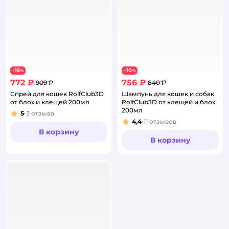
15
10
−
%
−
%
772 ₽
756 ₽
909 ₽
840 ₽
Спрей для кошек RolfClub3D
Шампунь для кошек и собак
от блох и клещей 200мл
RolfClub3D от клещей и блох
200мл
5
3
отзыва
Рейтинг:
4,4
11
отзывов
Рейтинг:
В корзину
В корзину