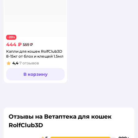
20
−
%
444 ₽
555 ₽
Капли для кошек RolfClub3D
8-15кг от блох и клещей 1.5мл
4,4
7
отзывов
Рейтинг:
В корзину
Отзывы на Ветаптека для кошек
RolfClub3D