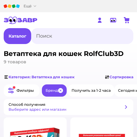
Детский мир
Ещё
Каталог
Ветаптека для кошек RolfClub3D
9
товаров
Категория: Ветаптека для кошек
Сортировка
Фильтры
Бренд
Получить за 1-2 часа
Сегодня 
Закрыть
Способ получения
Способ получения
Выберите адрес или магазин