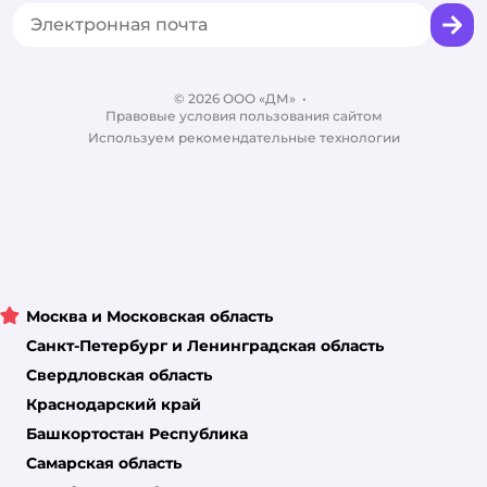
Промокоды
Сертификаты
Корм для собак
Вакансии
Бренды
Обратная связь
Одежда для собак
Контакты
Отзывы
Карта сайта
Ветаптека
© 2026 ООО «ДМ»
Блог
•
Правовые условия пользования сайтом
Магазины сети
Используем рекомендательные технологии
Москва и Московская область
Санкт-Петербург и Ленинградская область
Свердловская область
Краснодарский край
Башкортостан Республика
Самарская область