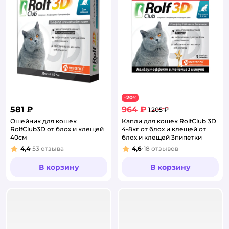
20
−
%
581 ₽
964 ₽
1 205 ₽
Ошейник для кошек
Капли для кошек RolfClub 3D
RolfClub3D от блох и клещей
4-8кг от блох и клещей от
40см
блох и клещей 3пипетки
4,4
53
отзыва
4,6
18
отзывов
Рейтинг:
Рейтинг:
В корзину
В корзину