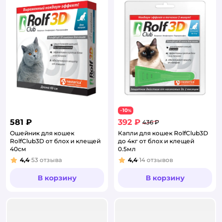
10
−
%
581 ₽
392 ₽
436 ₽
Ошейник для кошек
Капли для кошек RolfClub3D
RolfClub3D от блох и клещей
до 4кг от блох и клещей
40см
0.5мл
4,4
53
отзыва
4,4
14
отзывов
Рейтинг:
Рейтинг:
В корзину
В корзину