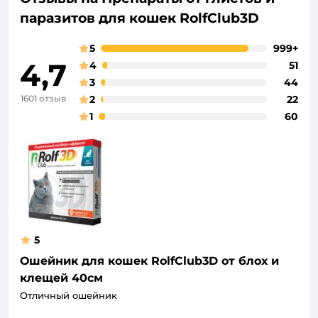
паразитов для кошек RolfClub3D
5
999+
4,7
4
51
3
44
1601 отзыв
2
22
1
60
5
Ошейник для кошек RolfClub3D от блох и
клещей 40см
Отличный ошейник