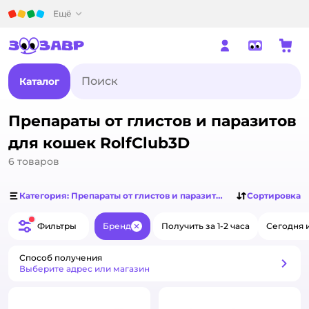
Детский мир
Ещё
Каталог
Препараты от глистов и паразитов
для кошек RolfClub3D
6
товаров
Категория: Препараты от глистов и паразитов для кошек
Сортировка
Фильтры
Бренд
Получить за 1-2 часа
Сегодня 
Закрыть
Способ получения
Способ получения
Выберите адрес или магазин