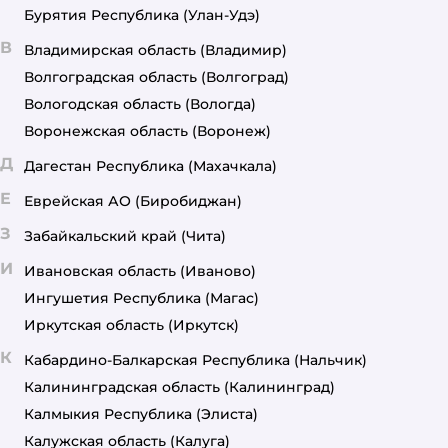
Бурятия Республика
(Улан-Удэ)
В
Владимирская область
(Владимир)
Волгоградская область
(Волгоград)
Вологодская область
(Вологда)
Воронежская область
(Воронеж)
Д
Дагестан Республика
(Махачкала)
Е
Еврейская АО
(Биробиджан)
З
Забайкальский край
(Чита)
И
Ивановская область
(Иваново)
Ингушетия Республика
(Магас)
Иркутская область
(Иркутск)
К
Кабардино-Балкарская Республика
(Нальчик)
Калининградская область
(Калининград)
Калмыкия Республика
(Элиста)
Калужская область
(Калуга)