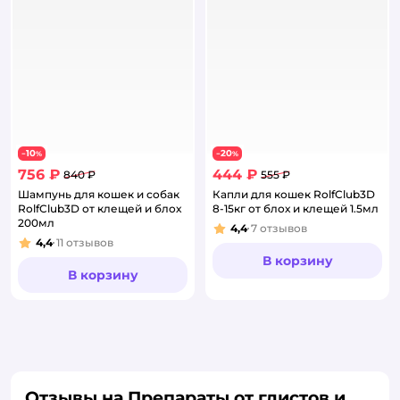
10
20
−
%
−
%
756 ₽
444 ₽
840 ₽
555 ₽
Шампунь для кошек и собак
Капли для кошек RolfClub3D
RolfClub3D от клещей и блох
8-15кг от блох и клещей 1.5мл
200мл
4,4
7
отзывов
Рейтинг:
4,4
11
отзывов
Рейтинг:
В корзину
В корзину
Отзывы на Препараты от глистов и