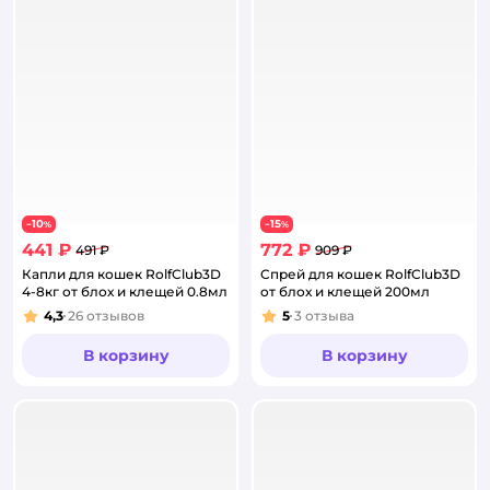
10
15
−
%
−
%
441 ₽
772 ₽
491 ₽
909 ₽
Капли для кошек RolfClub3D
Спрей для кошек RolfClub3D
4-8кг от блох и клещей 0.8мл
от блох и клещей 200мл
4,3
26
отзывов
5
3
отзыва
Рейтинг:
Рейтинг:
В корзину
В корзину