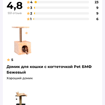
4,8
4
23
3
9
551 отзыв
2
9
1
6
5
Домик для кошки с когтеточкой Pet БМФ
Бежевый
Хороший домик