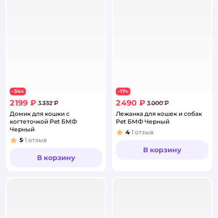
34
17
−
%
−
%
2 199 ₽
2 490 ₽
3 332 ₽
3 000 ₽
Домик для кошки с
Лежанка для кошек и собак
когтеточкой Pet БМФ
Pet БМФ Черный
Черный
4
1
отзыв
Рейтинг:
5
1
отзыв
Рейтинг:
В корзину
В корзину