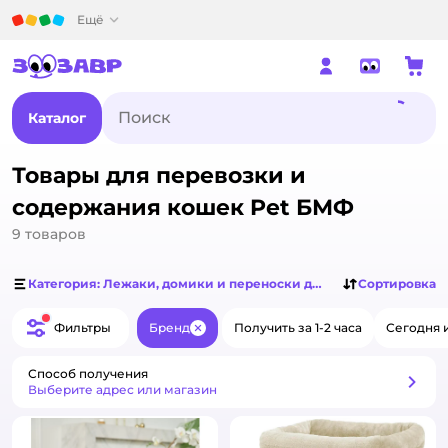
Детский мир
Ещё
Каталог
Товары для перевозки и
содержания кошек Pet БМФ
9
товаров
Категория: Лежаки, домики и переноски для кошек
Сортировка
Фильтры
Бренд
Получить за 1-2 часа
Сегодня 
Закрыть
Способ получения
Способ получения
Выберите адрес или магазин