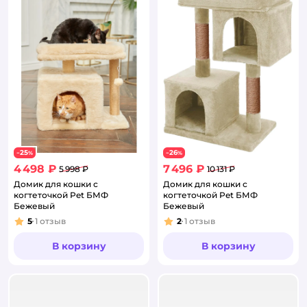
25
26
−
%
−
%
4 498 ₽
7 496 ₽
5 998 ₽
10 131 ₽
Домик для кошки с
Домик для кошки с
когтеточкой Pet БМФ
когтеточкой Pet БМФ
Бежевый
Бежевый
5
1
отзыв
2
1
отзыв
Рейтинг:
Рейтинг:
В корзину
В корзину