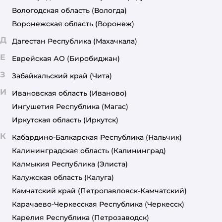
Вологодская область
(Вологда)
Воронежская область
(Воронеж)
Д
Дагестан Республика
(Махачкала)
Е
Еврейская АО
(Биробиджан)
З
Забайкальский край
(Чита)
И
Ивановская область
(Иваново)
Ингушетия Республика
(Магас)
Иркутская область
(Иркутск)
К
Кабардино-Балкарская Республика
(Нальчик)
Калининградская область
(Калининград)
Калмыкия Республика
(Элиста)
Калужская область
(Калуга)
Камчатский край
(Петропавловск-Камчатский)
Карачаево-Черкесская Республика
(Черкесск)
Карелия Республика
(Петрозаводск)