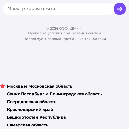
Горячая линия безопасности
Промокоды
Сертификаты
Корм для собак
Вакансии
Бренды
Обратная связь
Одежда для собак
Контакты
Отзывы
Карта сайта
Ветаптека
© 2026 ООО «ДМ»
Блог
•
Правовые условия пользования сайтом
Магазины сети
Используем рекомендательные технологии
Москва и Московская область
Санкт-Петербург и Ленинградская область
Свердловская область
Краснодарский край
Башкортостан Республика
Самарская область