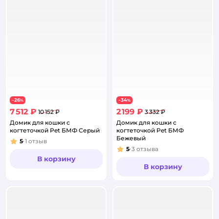
26
34
−
%
−
%
7 512 ₽
2 199 ₽
10 152 ₽
3 332 ₽
Домик для кошки с
Домик для кошки с
когтеточкой Pet БМФ Серый
когтеточкой Pet БМФ
Бежевый
5
1
отзыв
Рейтинг:
5
3
отзыва
Рейтинг:
В корзину
В корзину