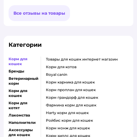
Все отзывы на товары
Категории
Корм для
товары для кошек интернет магазин
кошек
корм для котов
Бренды
royal canin
Ветеринарный
корм карника для кошек
корм
корм проплан для кошек
Корм для
кошек
корм грандорф для кошек
Корм для
фармина корм для кошек
котят
harty корм для кошек
Лакомства
ройбис корм для кошек
Наполнители
корм монж для кошек
Аксессуары
для кошек
корм хиллс для кошек