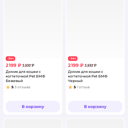
34
34
−
%
−
%
2 199 ₽
2 199 ₽
3 332 ₽
3 332 ₽
Домик для кошки с
Домик для кошки с
когтеточкой Pet БМФ
когтеточкой Pet БМФ
Бежевый
Черный
5
3
отзыва
5
1
отзыв
Рейтинг:
Рейтинг:
В корзину
В корзину