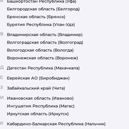
Б
Башкортостан Республика
(Уфа)
Белгородская область
(Белгород)
Брянская область
(Брянск)
Бурятия Республика
(Улан-Удэ)
В
Владимирская область
(Владимир)
Волгоградская область
(Волгоград)
Вологодская область
(Вологда)
Воронежская область
(Воронеж)
Д
Дагестан Республика
(Махачкала)
Е
Еврейская АО
(Биробиджан)
З
Забайкальский край
(Чита)
И
Ивановская область
(Иваново)
Ингушетия Республика
(Магас)
Иркутская область
(Иркутск)
К
Кабардино-Балкарская Республика
(Нальчик)