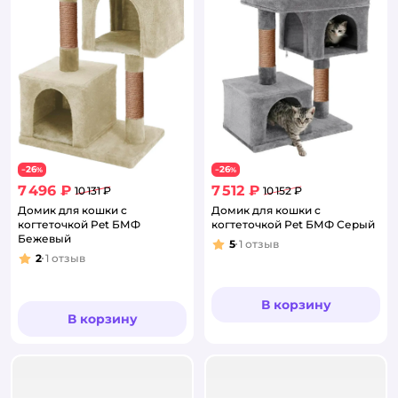
26
26
−
%
−
%
7 496 ₽
7 512 ₽
10 131 ₽
10 152 ₽
Домик для кошки с
Домик для кошки с
когтеточкой Pet БМФ
когтеточкой Pet БМФ Серый
Бежевый
5
1
отзыв
Рейтинг:
2
1
отзыв
Рейтинг:
В корзину
В корзину