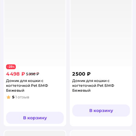
25
−
%
4 498 ₽
2 500 ₽
5 998 ₽
Домик для кошки с
Домик для кошки с
когтеточкой Pet БМФ
когтеточкой Pet БМФ
Бежевый
Бежевый
5
1
отзыв
Рейтинг:
В корзину
В корзину