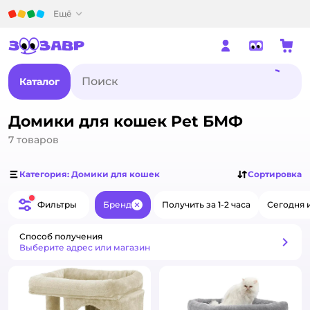
Детский мир
Ещё
Каталог
Домики для кошек Pet БМФ
7
товаров
Категория: Домики для кошек
Сортировка
Фильтры
Бренд
Получить за 1-2 часа
Сегодня 
Закрыть
Способ получения
Способ получения
Выберите адрес или магазин