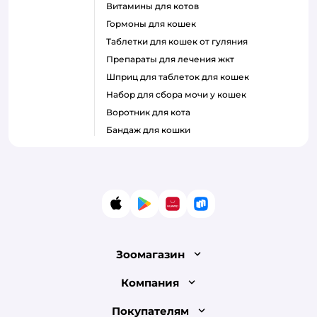
витамины для котов
гормоны для кошек
таблетки для кошек от гуляния
препараты для лечения жкт
шприц для таблеток для кошек
набор для сбора мочи у кошек
воротник для кота
бандаж для кошки
App Store
Google Play
AppGallery
RuStore
Зоомагазин
Лицензия
Компания
Как сделать заказ
О компании
Покупателям