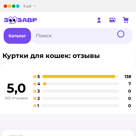
Детский мир
Ещё
Каталог
Куртки для кошек: отзывы
5
138
о
оценка
5,0
4
7
о
оценка
3
0
о
оценка
145 отзывов
2
0
о
оценка
1
0
о
оценка