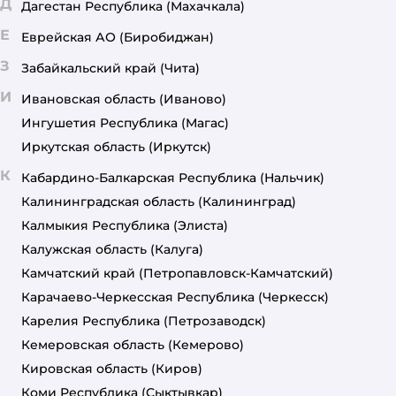
Д
Дагестан Республика
(Махачкала)
Е
Еврейская АО
(Биробиджан)
З
Забайкальский край
(Чита)
И
Ивановская область
(Иваново)
Ингушетия Республика
(Магас)
Иркутская область
(Иркутск)
К
Кабардино-Балкарская Республика
(Нальчик)
Калининградская область
(Калининград)
Калмыкия Республика
(Элиста)
Калужская область
(Калуга)
Камчатский край
(Петропавловск-Камчатский)
Карачаево-Черкесская Республика
(Черкесск)
Карелия Республика
(Петрозаводск)
Кемеровская область
(Кемерово)
Кировская область
(Киров)
Коми Республика
(Сыктывкар)