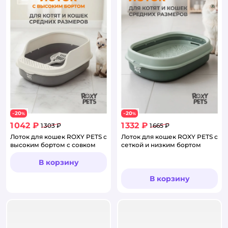
20
20
−
%
−
%
1 042 ₽
1 332 ₽
1 303 ₽
1 665 ₽
Лоток для кошек ROXY PETS с
Лоток для кошек ROXY PETS с
высоким бортом с совком
сеткой и низким бортом
В корзину
В корзину