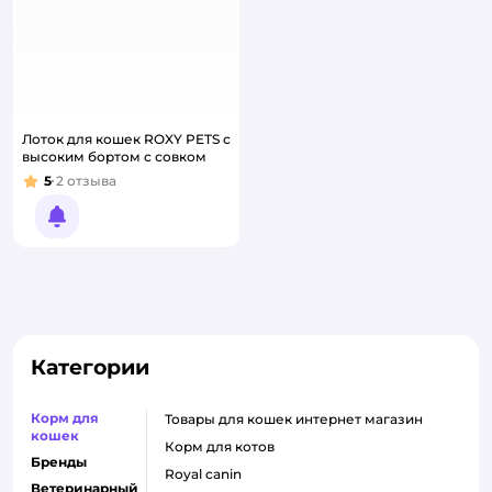
Лоток для кошек ROXY PETS с
высоким бортом с совком
5
2
отзыва
Рейтинг:
Уведомить о появлении
Категории
Корм для
товары для кошек интернет магазин
кошек
корм для котов
Бренды
royal canin
Ветеринарный