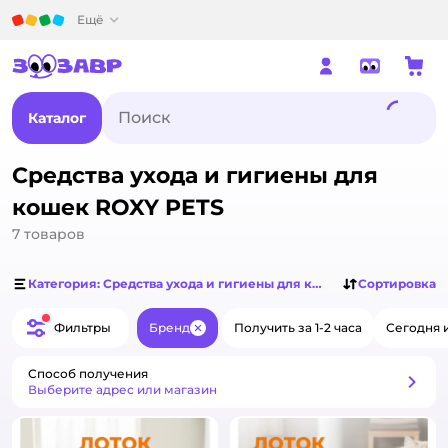
Детский мир
Ещё
Каталог
Средства ухода и гигиены для
кошек ROXY PETS
7
товаров
Категория: Средства ухода и гигиены для кошек
Сортировка
Фильтры
Бренд
Получить за 1-2 часа
Сегодня 
Закрыть
Способ получения
Способ получения
Выберите адрес или магазин