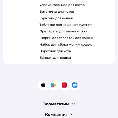
успокоительное для котов
витамины для котов
гормоны для кошек
таблетки для кошек от гуляния
препараты для лечения жкт
шприц для таблеток для кошек
набор для сбора мочи у кошек
воротник для кота
бандаж для кошки
App Store
Google Play
AppGallery
RuStore
Зоомагазин
Лицензия
Компания