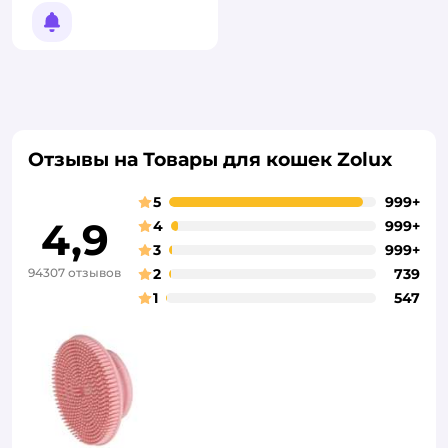
Уведомить о появлении
Отзывы на Товары для кошек Zolux
5
999+
4,9
4
999+
3
999+
94307 отзывов
2
739
1
547