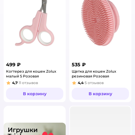
499 ₽
535 ₽
Когтерез для кошек Zolux
Щетка для кошек Zolux
малый S Розовая
резиновая Розовая
4,7
11
отзывов
4,4
5
отзывов
Рейтинг:
Рейтинг:
В корзину
В корзину