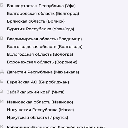
Б
Башкортостан Республика
(Уфа)
Белгородская область
(Белгород)
Брянская область
(Брянск)
Бурятия Республика
(Улан-Удэ)
В
Владимирская область
(Владимир)
Волгоградская область
(Волгоград)
Вологодская область
(Вологда)
Воронежская область
(Воронеж)
Д
Дагестан Республика
(Махачкала)
Е
Еврейская АО
(Биробиджан)
З
Забайкальский край
(Чита)
И
Ивановская область
(Иваново)
Ингушетия Республика
(Магас)
Иркутская область
(Иркутск)
К
Кабардино-Балкарская Республика
(Нальчик)