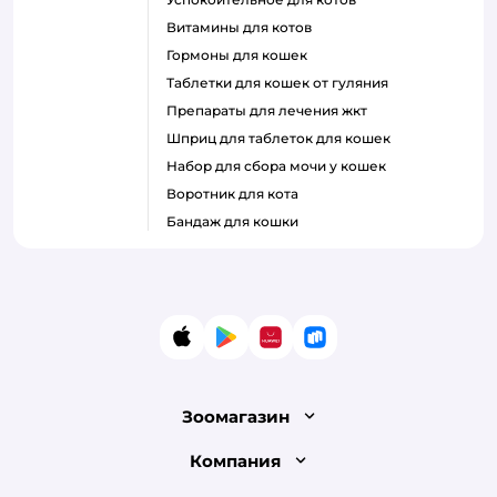
витамины для котов
гормоны для кошек
таблетки для кошек от гуляния
препараты для лечения жкт
шприц для таблеток для кошек
набор для сбора мочи у кошек
воротник для кота
бандаж для кошки
App Store
Google Play
AppGallery
RuStore
Зоомагазин
Лицензия
Компания
Как сделать заказ