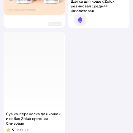
Щетка для кошек Zolux
резиновая средняя
Фиолетовая
Уведомить о появлении
реклама
Сумка-переноска для кошек
и собак Zolux средняя
Сливовая
5
1
отзыв
Рейтинг: