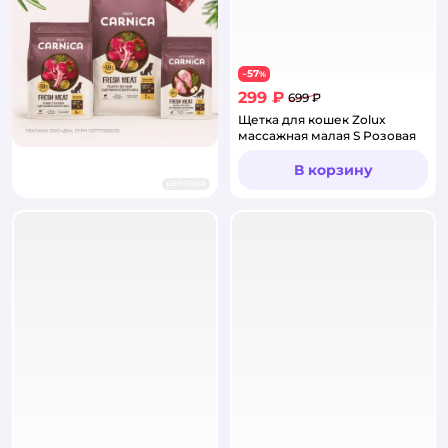
57
−
%
299 ₽
699 ₽
Щетка для кошек Zolux
массажная малая S Розовая
В корзину
реклама