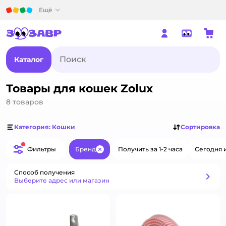
Детский мир
Ещё
Каталог
Товары для кошек Zolux
8
товаров
Категория: Кошки
Сортировка
Фильтры
Бренд
Получить за 1-2 часа
Сегодня 
Закрыть
Способ получения
Способ получения
Выберите адрес или магазин