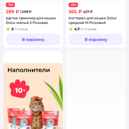
72
20
−
%
−
%
299 ₽
365 ₽
1 099 ₽
457 ₽
Щетка-триммер для кошек
Когтерез для кошек Zolux
Zolux малый S Розовая
средний M Розовый
5
1
отзыв
4,7
3
отзыва
Рейтинг:
Рейтинг:
В корзину
В корзину