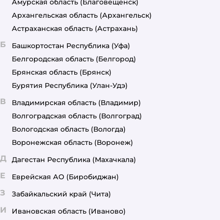
Амурская область
(Благовещенск)
Архангельская область
(Архангельск)
Астраханская область
(Астрахань)
Б
Башкортостан Республика
(Уфа)
Белгородская область
(Белгород)
Брянская область
(Брянск)
Бурятия Республика
(Улан-Удэ)
В
Владимирская область
(Владимир)
Волгоградская область
(Волгоград)
Вологодская область
(Вологда)
Воронежская область
(Воронеж)
Д
Дагестан Республика
(Махачкала)
Е
Еврейская АО
(Биробиджан)
З
Забайкальский край
(Чита)
И
Ивановская область
(Иваново)