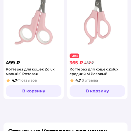
20
−
%
499 ₽
365 ₽
457 ₽
Когтерез для кошек Zolux
Когтерез для кошек Zolux
малый S Розовая
средний M Розовый
4,7
11
отзывов
4,7
3
отзыва
Рейтинг:
Рейтинг:
В корзину
В корзину