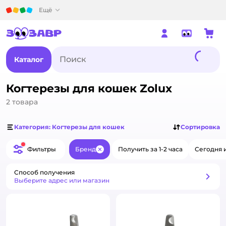
Детский мир
Ещё
Каталог
Когтерезы для кошек Zolux
2
товара
Категория: Когтерезы для кошек
Сортировка
Фильтры
Бренд
Получить за 1-2 часа
Сегодня 
Закрыть
Способ получения
Способ получения
Выберите адрес или магазин