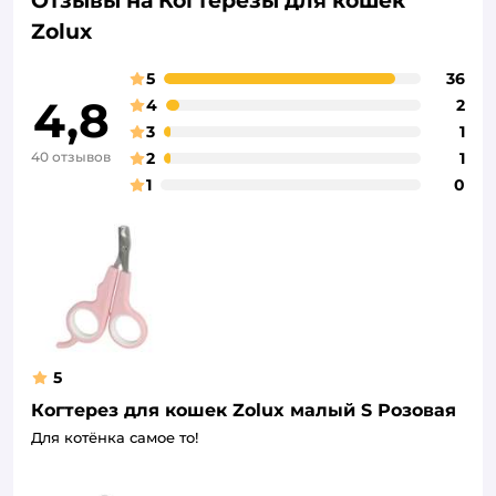
Отзывы на Когтерезы для кошек
Zolux
5
36
4,8
4
2
3
1
40 отзывов
2
1
1
0
5
Когтерез для кошек Zolux малый S Розовая
Для котёнка самое то!