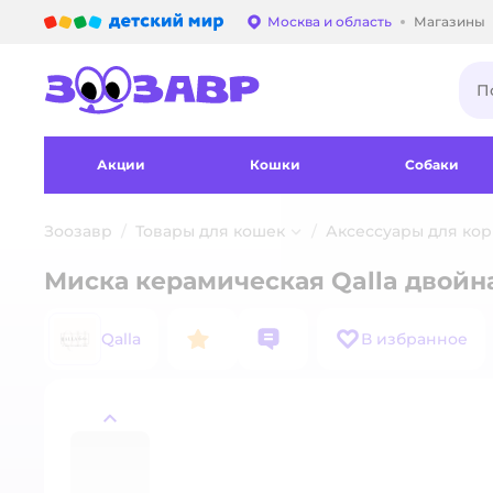
Детский мир
Москва и область
Магазины
Выбор адреса достав
Акции
Кошки
Собаки
Зоозавр
Товары для кошек
Аксессуары для ко
Миска керамическая Qalla двойн
Qalla
В избранное
назад