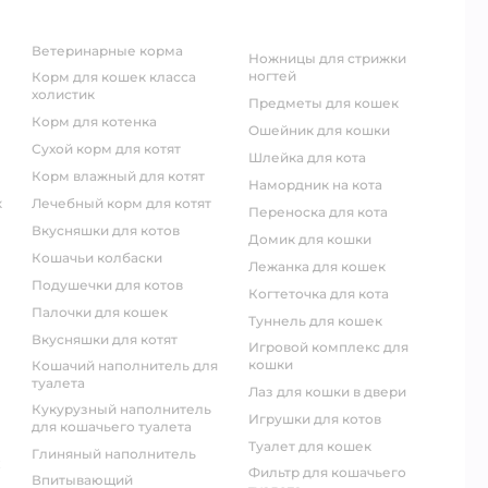
ветеринарные корма
ножницы для стрижки
ногтей
корм для кошек класса
холистик
предметы для кошек
корм для котенка
ошейник для кошки
сухой корм для котят
шлейка для кота
корм влажный для котят
намордник на кота
к
лечебный корм для котят
переноска для кота
вкусняшки для котов
домик для кошки
кошачьи колбаски
лежанка для кошек
подушечки для котов
когтеточка для кота
палочки для кошек
туннель для кошек
вкусняшки для котят
игровой комплекс для
кошки
кошачий наполнитель для
туалета
лаз для кошки в двери
кукурузный наполнитель
игрушки для котов
для кошачьего туалета
туалет для кошек
глиняный наполнитель
фильтр для кошачьего
впитывающий