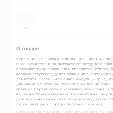
далее
О товаре
Керамическая миска для домашних животных подх
высококачественная, высокотемпературного обжиг
впитывает воду, запахи еды - абсолютно безвредна
керамическую посуду для людей. Миска подходит дл
для котят и маленьких щенков и крупных грызунов
Данная миска отлично подходит, как для не боль
средних. Керамическую кормушку можно мыть в п
чашка на стойке наверняка понравится вашему п
двойной мисочке на металлической подставке. Ст
любой интерьер. Порадуйте своего любимца
Цены в интернет-магазине могут отличаться от рознич