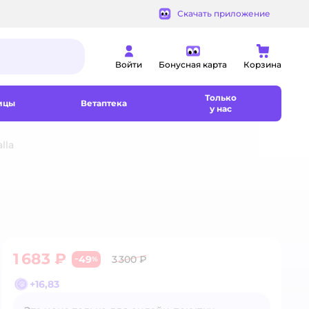
Скачать приложение
Войти
Бонусная карта
Корзина
Только
ицы
Ветаптека
у нас
lla
1 683 ₽
49
3 300 ₽
−
%
+
16,83