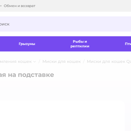
Обмен и возврат
ки.
Рыбы и
Грызуны
Пт
рептилии
рмления кошек
Миски для кошек
Миски для кошек Qa
ая на подставке