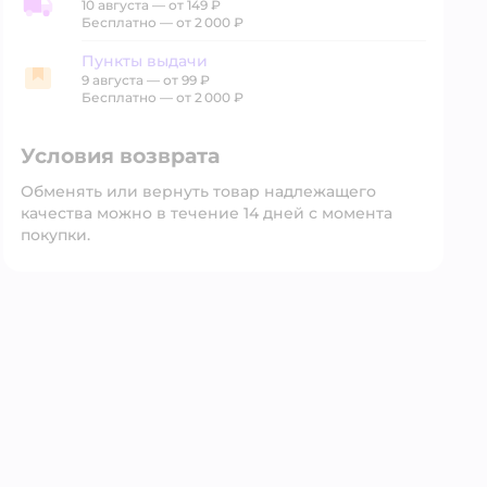
10 августа
—
от 149 ₽
Доставка со склада
Бесплатно — от 2 000 ₽
Пункты выдачи
9 августа
—
от 99 ₽
Пункты выдачи
Бесплатно — от 2 000 ₽
Условия возврата
Обменять или вернуть товар надлежащего
качества можно в течение 14 дней с момента
покупки.