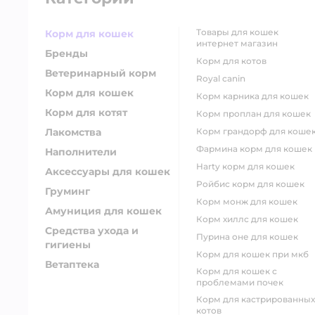
товары для кошек
Корм для кошек
интернет магазин
Бренды
корм для котов
Ветеринарный корм
royal canin
Корм для кошек
корм карника для кошек
Корм для котят
корм проплан для кошек
Лакомства
корм грандорф для коше
фармина корм для кошек
Наполнители
harty корм для кошек
Аксессуары для кошек
ройбис корм для кошек
Груминг
корм монж для кошек
Амуниция для кошек
корм хиллс для кошек
Средства ухода и
пурина оне для кошек
гигиены
корм для кошек при мкб
Ветаптека
корм для кошек с
проблемами почек
Корм для кастрированных
котов