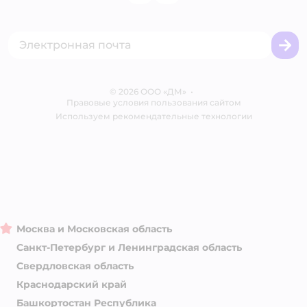
Одежда для кошек
Аренда торговых помещений
Акции
Сертификат АКИТ
Товары для собак
Горячая линия безопасности
Промокоды
Сертификаты
Корм для собак
Вакансии
Бренды
Обратная связь
Одежда для собак
Контакты
Отзывы
Карта сайта
Ветаптека
© 2026 ООО «ДМ»
Блог
•
Правовые условия пользования сайтом
Магазины сети
Используем рекомендательные технологии
Москва и Московская область
Санкт-Петербург и Ленинградская область
Свердловская область
Краснодарский край
Башкортостан Республика