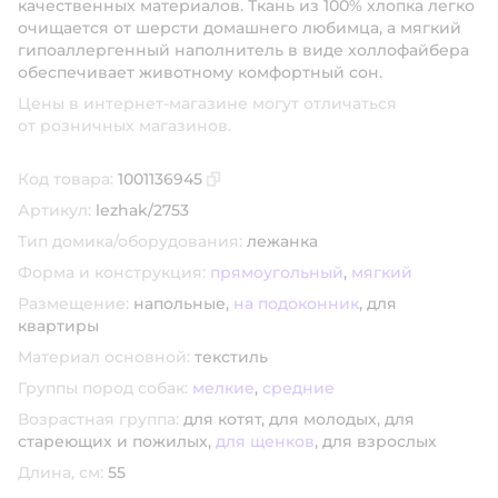
качественных материалов. Ткань из 100% хлопка легко
очищается от шерсти домашнего любимца, а мягкий
гипоаллергенный наполнитель в виде холлофайбера
обеспечивает животному комфортный сон.
Цены в интернет-магазине могут отличаться
от розничных магазинов.
Код товара:
1001136945
Скопировать код товара
Артикул:
lezhak/2753
Тип домика/оборудования:
лежанка
Форма и конструкция:
прямоугольный
,
мягкий
Размещение:
напольные,
на подоконник
,
для
квартиры
Материал основной:
текстиль
Группы пород собак:
мелкие
,
средние
Возрастная группа:
для котят,
для молодых,
для
стареющих и пожилых,
для щенков
,
для взрослых
Длина, см:
55