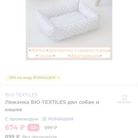
-25% по коду РОМАШКИ
BIO-TEXTILES
Лежанка BIO-TEXTILES дял собак и
BI
кошек
С промокодом
РОМАШКИ
674 ₽
32
999 ₽
−
%
899 ₽
без промокода