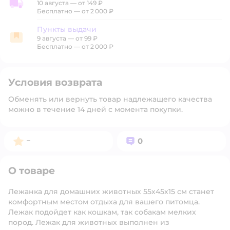
10 августа
—
от 149 ₽
Доставка со склада
Бесплатно — от 2 000 ₽
Пункты выдачи
9 августа
—
от 99 ₽
Пункты выдачи
Бесплатно — от 2 000 ₽
Условия возврата
Обменять или вернуть товар надлежащего качества
можно в течение 14 дней с момента покупки.
Рейтинг:
Вопросов:
–
0
О товаре
Лежанка для домашних животных 55х45х15 см станет
комфортным местом отдыха для вашего питомца.
Лежак подойдет как кошкам, так собакам мелких
пород. Лежак для животных выполнен из