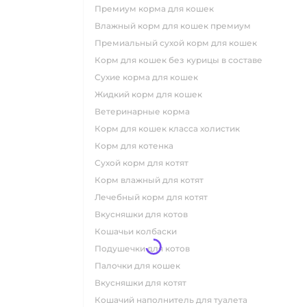
премиум корма для кошек
влажный корм для кошек премиум
премиальный сухой корм для кошек
корм для кошек без курицы в составе
сухие корма для кошек
жидкий корм для кошек
ветеринарные корма
корм для кошек класса холистик
корм для котенка
сухой корм для котят
корм влажный для котят
лечебный корм для котят
вкусняшки для котов
кошачьи колбаски
подушечки для котов
палочки для кошек
вкусняшки для котят
кошачий наполнитель для туалета