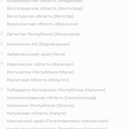
Владимирская область
(Владимир)
Волгоградская область
(Волгоград)
Вологодская область
(Вологда)
Воронежская область
(Воронеж)
Д
Дагестан Республика
(Махачкала)
Е
Еврейская АО
(Биробиджан)
З
Забайкальский край
(Чита)
И
Ивановская область
(Иваново)
Ингушетия Республика
(Магас)
Иркутская область
(Иркутск)
К
Кабардино-Балкарская Республика
(Нальчик)
Калининградская область
(Калининград)
Калмыкия Республика
(Элиста)
Калужская область
(Калуга)
Камчатский край
(Петропавловск-Камчатский)
Карачаево-Черкесская Республика
(Черкесск)