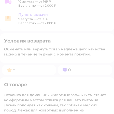
10 августа
—
от 149 ₽
Доставка со склада
Бесплатно — от 2 000 ₽
Пункты выдачи
9 августа
—
от 99 ₽
Пункты выдачи
Бесплатно — от 2 000 ₽
Условия возврата
Обменять или вернуть товар надлежащего качества
можно в течение 14 дней с момента покупки.
Рейтинг:
Вопросов:
–
0
О товаре
Лежанка для домашних животных 55х45х15 см станет
комфортным местом отдыха для вашего питомца.
Лежак подойдет как кошкам, так собакам мелких
пород. Лежак для животных выполнен из