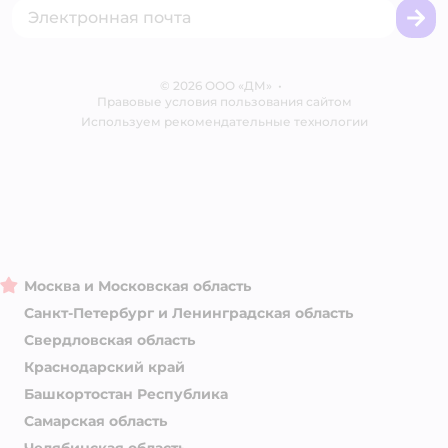
Промокоды
Сертификаты
Корм для собак
Вакансии
Бренды
Обратная связь
Одежда для собак
Контакты
Отзывы
Карта сайта
Ветаптека
© 2026 ООО «ДМ»
Блог
•
Правовые условия пользования сайтом
Магазины сети
Используем рекомендательные технологии
Москва и Московская область
Санкт-Петербург и Ленинградская область
Свердловская область
Краснодарский край
Башкортостан Республика
Самарская область