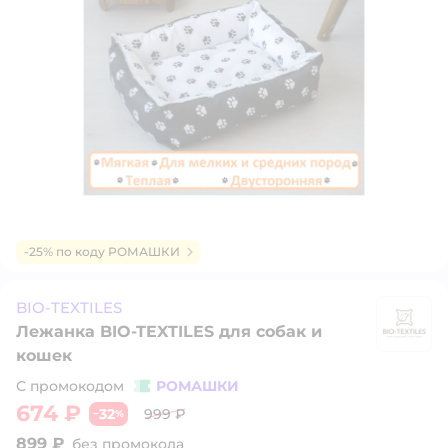
-25% по коду РОМАШКИ
BIO-TEXTILES
Лежанка BIO-TEXTILES для собак и
BI
кошек
С промокодом
РОМАШКИ
674 ₽
32
999 ₽
−
%
899 ₽
без промокода