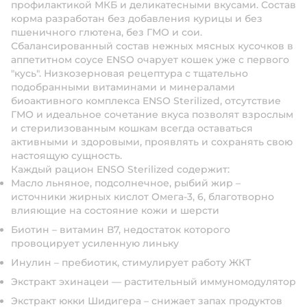
профилактикой МКБ и деликатесными вкусами. Состав
корма разработан без добавления курицы и без
пшеничного глютена, без ГМО и сои.
Сбалансированный состав нежных мясных кусочков в
аппетитном соусе ENSO очарует кошек уже с первого
"кусь". Низкозерновая рецептура с тщательно
подобранными витаминами и минералами
биоактивного комплекса ENSO Sterilized, отсутствие
ГМО и идеальное сочетание вкуса позволят взрослым
и стерилизованным кошкам всегда оставаться
активными и здоровыми, проявлять и сохранять свою
настоящую сущность.
Каждый рацион ENSO Sterilized содержит:
Масло льняное, подсолнечное, рыбий жир –
источники жирных кислот Омега-3, 6, благотворно
влияющие на состояние кожи и шерсти
Биотин – витамин В7, недостаток которого
провоцирует усиленную линьку
Инулин – пребиотик, стимулирует работу ЖКТ
Экстракт эхинацеи –– растительный иммуномодулятор
Экстракт юкки Шидигера – снижает запах продуктов