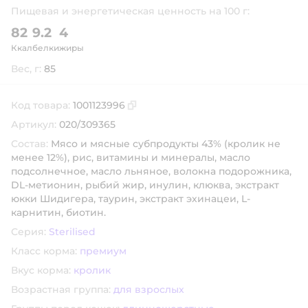
Пищевая и энергетическая ценность на 100 г:
82
9.2
4
Ккал
белки
жиры
Вес, г:
85
Код товара:
1001123996
Скопировать код товара
Артикул:
020/309365
Состав:
Мясо и мясные субпродукты 43% (кролик не
менее 12%), рис, витамины и минералы, масло
подсолнечное, масло льняное, волокна подорожника,
DL-метионин, рыбий жир, инулин, клюква, экстракт
юкки Шидигера, таурин, экстракт эхинацеи, L-
карнитин, биотин.
Серия:
Sterilised
Класс корма:
премиум
Вкус корма:
кролик
Возрастная группа:
для взрослых