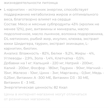
жизнедеятельности питомца
L-карнитин – источник энергии, способствует
поддержанию метаболизма жиров и оптимального
веса, благотворно влияет на сердце
Состав:
Мясо и мясные субпродукты 43% (кролик не
менее 12%), рис, витамины и минералы, масло
подсолнечное, масло льняное, волокна подорожника,
DL-метионин, рыбий жир, инулин, клюква, экстракт
юкки Шидигера, таурин, экстракт эхинацеи, L-
карнитин, биотин.
Анализ:
Влажность - 82%, Белки - 9,2%, Жиры - 4%,
Углеводы - 2,9%, Зола - 1,4%, Клетчатка - 0,5%.
Добавки на 1 кг:
Кальций - 220 мг, Натрий - 200мг,
Калий - 200мг, Фосфор - 180мг, Таурин - 90мг, Магний -
15мг, Железо - 10мг, Цинк - 3мг, Марганец - 0,5мг, Медь -
0,25мг, Витамин А -300 МЕ, Витамин D3 - 30 МЕ,
Витамин Е - 3 МЕ.
Энергетическая ценность:
82 Ккал
Цены в интернет-магазине могут отличаться
от розничных магазинов.