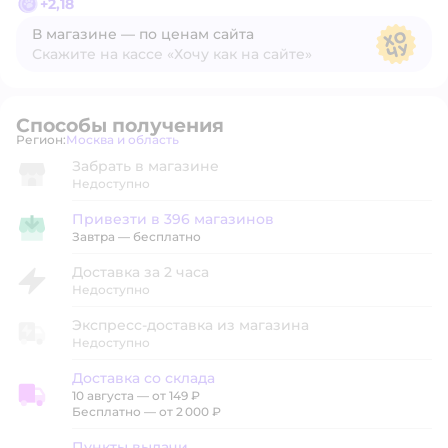
+
2,18
В магазине — по ценам сайта
Скажите на кассе «Хочу как на сайте»
В магазине — по ценам сайта
Способы получения
Регион:
Москва и область
Выбор адреса доставки.
Забрать в магазине
Недоступно
Привезти в 396 магазинов
Привезти в магазин
Завтра
—
бесплатно
Доставка за 2 часа
Недоступно
Экспресс-доставка из магазина
Недоступно
Доставка со склада
10 августа
—
от 149 ₽
Доставка со склада
Бесплатно — от 2 000 ₽
Пункты выдачи