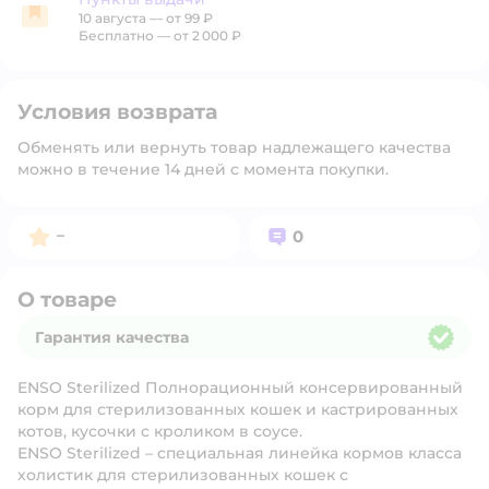
10 августа
—
от 99 ₽
Пункты выдачи
Бесплатно — от 2 000 ₽
Условия возврата
Обменять или вернуть товар надлежащего качества
можно в течение 14 дней с момента покупки.
Рейтинг:
Вопросов:
–
0
О товаре
Гарантия качества
Гарантия качества
ENSO Sterilized Полнорационный консервированный
корм для стерилизованных кошек и кастрированных
котов, кусочки с кроликом в соусе.
ENSO Sterilized – специальная линейка кормов класса
холистик для стерилизованных кошек с