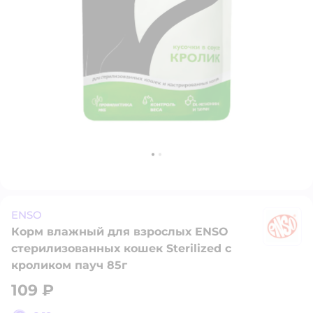
ENSO
Корм влажный для взрослых ENSO
E
стерилизованных кошек Sterilized с
кроликом пауч 85г
109 ₽