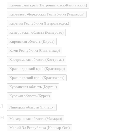
Камчатский край
(Петропавловск-Камчатский)
Карачаево-Черкесская Республика
(Черкесск)
Карелия Республика
(Петрозаводск)
Кемеровская область
(Кемерово)
Кировская область
(Киров)
Коми Республика
(Сыктывкар)
Костромская область
(Кострома)
Краснодарский край
(Краснодар)
Красноярский край
(Красноярск)
Курганская область
(Курган)
Курская область
(Курск)
Л
Липецкая область
(Липецк)
М
Магаданская область
(Магадан)
Марий Эл Республика
(Йошкар-Ола)