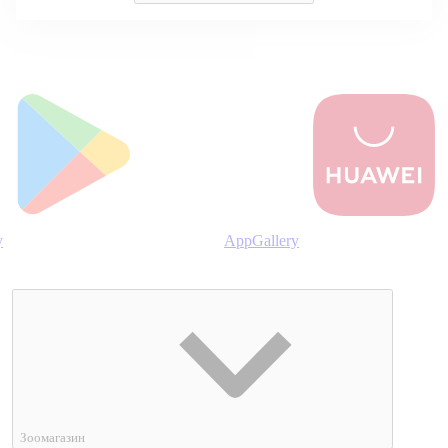
y
AppGallery
Зоомагазин