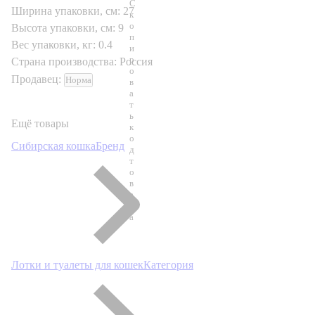
С
Ширина упаковки, см:
27
к
о
Высота упаковки, см:
9
п
Вес упаковки, кг:
0.4
и
р
Страна производства:
Россия
о
Продавец:
Норма
в
а
т
ь
Ещё товары
к
о
Сибирская кошка
Бренд
д
т
о
в
а
р
а
Лотки и туалеты для кошек
Категория