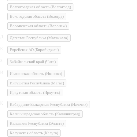
Волгоградская область
(Волгоград)
Вологодская область
(Вологда)
Воронежская область
(Воронеж)
Д
Дагестан Республика
(Махачкала)
Е
Еврейская АО
(Биробиджан)
З
Забайкальский край
(Чита)
И
Ивановская область
(Иваново)
Ингушетия Республика
(Магас)
Иркутская область
(Иркутск)
К
Кабардино-Балкарская Республика
(Нальчик)
Калининградская область
(Калининград)
Калмыкия Республика
(Элиста)
Калужская область
(Калуга)