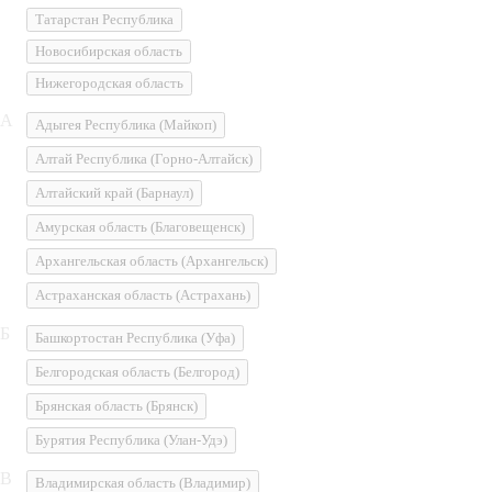
Татарстан Республика
Новосибирская область
Нижегородская область
А
Адыгея Республика
(Майкоп)
Алтай Республика
(Горно-Алтайск)
Алтайский край
(Барнаул)
Амурская область
(Благовещенск)
Архангельская область
(Архангельск)
Астраханская область
(Астрахань)
Б
Башкортостан Республика
(Уфа)
Белгородская область
(Белгород)
Брянская область
(Брянск)
Бурятия Республика
(Улан-Удэ)
В
Владимирская область
(Владимир)