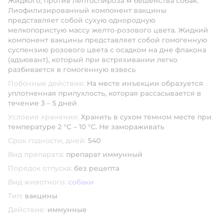
Жидкого, против лептоспироза м бешенства собак.
Лиофилизированный компонент вакцины
представляет собой сухую однородную
мелкопористую массу желто-розового цвета. Жидкий
компонент вакцины представляет собой гомогенную
суспензию розового цвета с осадком на дне флакона
(адъювант), который при встряхивании легко
разбивается в гомогенную взвесь
Побочные действия:
На месте инъекции образуется
уплотненная припухлость, которая рассасывается в
течение 3 – 5 дней
Условия хранения:
Хранить в сухом темном месте при
температуре 2 °C – 10 °C. Не замораживать
Срок годности, дней:
540
Вид препарата:
препарат иммунный
Порядок отпуска:
без рецепта
Вид животного:
собаки
Тип:
вакцины
Действие:
иммунные