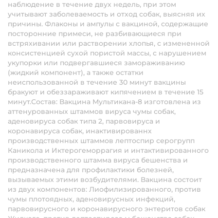
наблюдение в течение двух недель, при этом
учитывают заболеваемость и отход собак, выясняя их
причины. Флаконы и ампулы с вакциной, содержащие
посторонние примеси, не разбивающиеся при
встряхивании или растворении хлопья, с измененной
консистенцией сухой пористой массы, с нарушением
укупорки или подвергавшиеся замораживанию
(жидкий компонент), а также остатки
неиспользованной в течение 30 минут вакцины
бракуют и обеззараживают кипячением в течение 15
минут.Состав: Вакцина Мультикана-8 изготовлена из
аттенурованных штаммов вируса чумы собак,
аденовируса собак типа 2, парвовируса и
коронавируса собак, инактивированнх
производственных штаммов лептоспир серогрупп
Каникола и Иктерогеморрагия и интактивированного
производственного штамма вируса бешенства и
предназначена для профилактики болезней,
вызываемых этими возбудителями. Вакцина состоит
из двух компонентов: Лиофилизированного, против
чумы плотоядных, аденовирусных инфекций,
парвовирусного и коронавирусного энтеритов собак