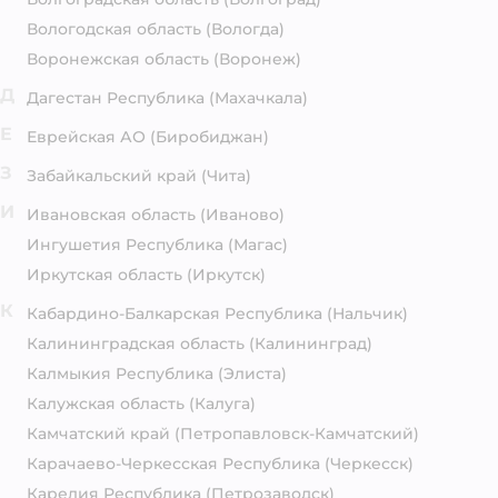
Вологодская область
(Вологда)
Воронежская область
(Воронеж)
Д
Дагестан Республика
(Махачкала)
Е
Еврейская АО
(Биробиджан)
З
Забайкальский край
(Чита)
И
Ивановская область
(Иваново)
Ингушетия Республика
(Магас)
Иркутская область
(Иркутск)
К
Кабардино-Балкарская Республика
(Нальчик)
Калининградская область
(Калининград)
Калмыкия Республика
(Элиста)
Калужская область
(Калуга)
Камчатский край
(Петропавловск-Камчатский)
Карачаево-Черкесская Республика
(Черкесск)
Карелия Республика
(Петрозаводск)