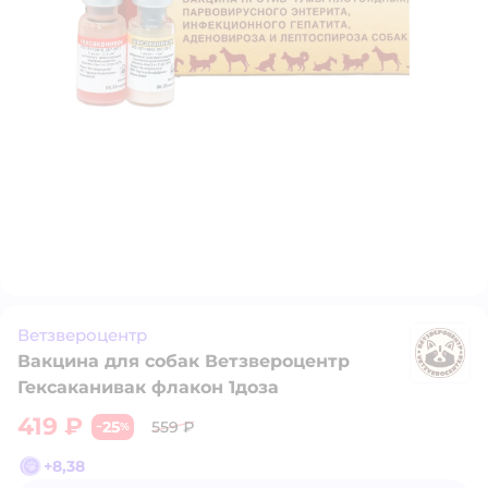
Ветзвероцентр
Вакцина для собак Ветзвероцентр
В
Гексаканивак флакон 1доза
419 ₽
25
559 ₽
−
%
+
8,38