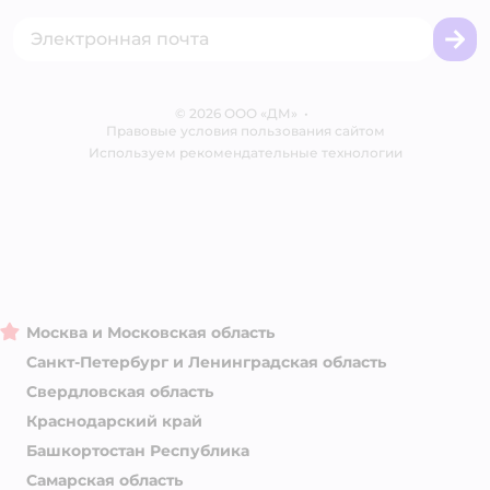
Товары для собак
Горячая линия безопасности
Промокоды
Сертификаты
Корм для собак
Вакансии
Бренды
Обратная связь
Одежда для собак
Контакты
Отзывы
Карта сайта
Ветаптека
© 2026 ООО «ДМ»
Блог
•
Правовые условия пользования сайтом
Магазины сети
Используем рекомендательные технологии
Москва и Московская область
Санкт-Петербург и Ленинградская область
Свердловская область
Краснодарский край
Башкортостан Республика
Самарская область