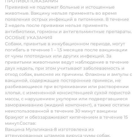
ПРОТИВОПОКАЗАНИЯ
Прививке не подлежат больные и истощенные
животные. Вакцину нельзя применять во время
появления острых инфекций в питомнике. В течение
2 недель после прививки нельзя применять
антибиотики, гормоны и антигельминтные препараты.
ОСОБЫЕ УКАЗАНИЯ
Собаки, привитые в инкубационном периоде, могут
погибать в течение 1 – 1,5 месяцев после вакцинации
от чумы плотоядных или других инфекций. За
привитыми животными ведут наблюдение в течение
двух недель, при этом учитывают заболеваемость и
отход собак, выясняя их причины. Флаконы и ампулы с
вакциной, содержащие посторонние примеси, не
разбивающиеся при встряхивании или растворении
хлопья, с измененной консистенцией сухой пористой
массы, с нарушением укупорки или подвергавшиеся
замораживанию (жидкий компонент), а также остатки
неиспользованной в течение 30 минут вакцины
бракуют и обеззараживают кипячением в течение 15
минут.Состав:
Вакцина Мультикана-8 изготовлена из
аттенурованных штаммов вируса чумы собак,