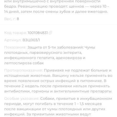
или внутримышечно с внутренней поверхности
бедра. Ревакцинацию проводят: щенков — через 10 –
14 дней, затем после смены зубов и далее ежегодно.
Вес, г:
8
Код товара:
1001084831
Скопировать код товара
Артикул:
ВЗЦ003/1
Показания:
Защита от 5-ти заболеваний: Чумы
плотоядных, парвовирусного энтерита,
инфекционного гепатита, аденовироза и
лептоспироза собак
Противопоказания:
Прививке не подлежат больные и
истощенные животные. Вакцину нельзя применять во
время появления острых инфекций в питомнике. В
течение 2 недель после прививки нельзя применять
антибиотики, гормоны и антигельминтные препараты
Особые указания:
Собаки, привитые в инкубационном
периоде, могут погибать в течение 1 – 1,5 месяцев
после вакцинации от чумы плотоядных или других
инфекций. За привитыми животными ведут