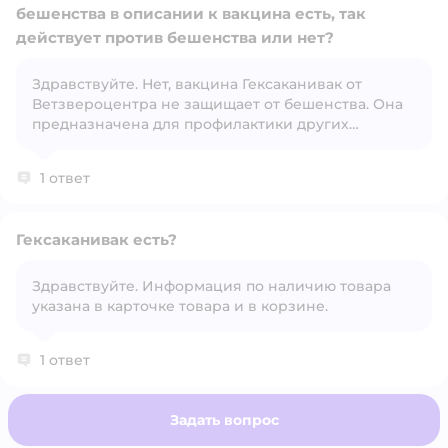
бешенства в описании к вакцина есть, так
действует против бешенства или нет?
Здравствуйте. Нет, вакцина Гексаканивак от
Открыть вопрос
Ветзвероцентра не защищает от бешенства. Она
предназначена для профилактики других
вирусных и бактериальных заболеваний у собак.
1 ответ
Гексаканивак есть?
Здравствуйте. Информация по наличию товара
указана в карточке товара и в корзине.
Открыть вопрос
1 ответ
Задать вопрос