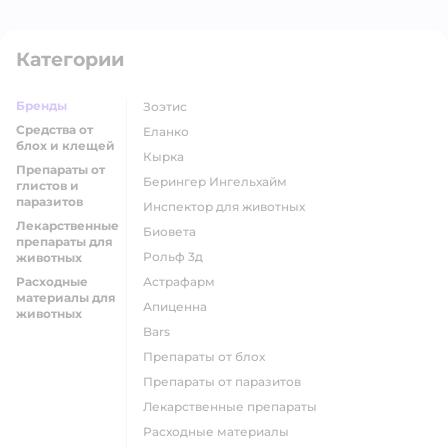
Категории
Бренды
Зоэтис
Средства от
Еланко
блох и клещей
Кырка
Препараты от
Берингер Ингельхайм
глистов и
паразитов
Инспектор для животных
Лекарственные
Биовета
препараты для
Рольф 3д
животных
Расходные
Астрафарм
материалы для
Апиценна
животных
Bars
Препараты от блох
Препараты от паразитов
Лекарственные препараты
Расходные материалы