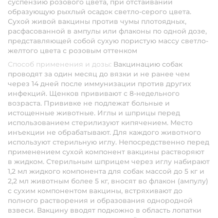
суспензию розового цвета, при отстаивании
образующую рыхлый осадок светло-серого цвета.
Сухой живой вакцины против чумы плотоядных,
расфасованной в ампулы или флаконы по одной дозе,
представляющей собой сухую пористую массу светло-
желтого цвета с розовым оттенком
Способ применения и дозы:
Вакцинацию собак
проводят за один месяц до вязки и не ранее чем
через 14 дней после иммунизации против других
инфекций. Щенков прививают с 8-недельного
возраста. Прививке не подлежат больные и
истощенные животные. Иглы и шприцы перед
использованием стерилизуют кипячением. Место
инъекции не обрабатывают. Для каждого животного
используют стерильную иглу. Непосредственно перед
применением сухой компонент вакцины растворяют
в жидком. Стерильным шприцем через иглу набирают
1,2 мл жидкого компонента для собак массой до 5 кг и
2,2 мл животным более 5 кг, вносят во флакон (ампулу)
с сухим компонентом вакцины, встряхивают до
полного растворения и образования однородной
взвеси. Вакцину вводят подкожно в область лопатки