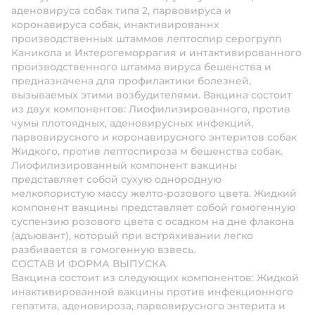
аденовируса собак типа 2, парвовируса и
коронавируса собак, инактивированнх
производственных штаммов лептоспир серогрупп
Каникола и Иктерогеморрагия и интактивированного
производственного штамма вируса бешенства и
предназначена для профилактики болезней,
вызываемых этими возбудителями. Вакцина состоит
из двух компонентов: Лиофилизированного, против
чумы плотоядных, аденовирусных инфекций,
парвовирусного и коронавирусного энтеритов собак
Жидкого, против лептоспироза м бешенства собак.
Лиофилизированный компонент вакцины
представляет собой сухую однородную
мелкопористую массу желто-розового цвета. Жидкий
компонент вакцины представляет собой гомогенную
суспензию розового цвета с осадком на дне флакона
(адъювант), который при встряхивании легко
разбивается в гомогенную взвесь.
СОСТАВ И ФОРМА ВЫПУСКА
Вакцина состоит из следующих компонентов: Жидкой
инактивированной вакцины против инфекционного
гепатита, аденовироза, парвовирусного энтерита и