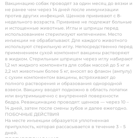
Вакцинацию собак проводят за один месяц до вязки и
не ранее чем через 14 дней после иммунизации
против других инфекций. Щенков прививают с 8-
недельного возраста. Прививке не подлежат больные
и истощенные животные. Иглы и шприцы перед
использованием стерилизуют кипячением. Место
инъекции не обрабатывают. Для каждого животного
используют стерильную иглу. Непосредственно перед
применением сухой компонент вакцины растворяют
в жидком. Стерильным шприцем через иглу набирают
1,2 мл жидкого компонента для собак массой до 5 кг и
2,2 мл животным более 5 кг, вносят во флакон (ампулу)
с сухим компонентом вакцины, встряхивают до
полного растворения и образования однородной
взвеси. Вакцину вводят подкожно в область лопатки
или внутримышечно с внутренней поверхности
бедра. Ревакцинацию проводят: щенков — через 10 –
14 дней, затем после смены зубов и далее ежегодно.
ПОБОЧНЫЕ ДЕЙСТВИЯ
На месте инъекции образуется уплотненная
припухлость, которая рассасывается в течение 3 – 5
дней.