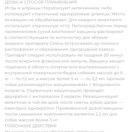
ДОЗЫ И СПОСОБ ПРИМЕНЕНИЯ
Иглы и шприцы стерилизуют кипячением, либо
используют стерильные одноразовые шприцы. Место
инъекции не обрабатывают. Для каждого животного
используют стерильную иглу. Непосредственно перед
применением сухой компонент вакцины растворяют
в соответствующем по количеству доз объеме
жидкого препарата. Смесь встряхивают до полного
растворения и образования однородной взвеси.
Препарат следует использовать не позднее 30 минут
после вскрытия флакона или ампулы. Вакцину вводят
подкожно в область лопатки или внутримышечно с
внутренней поверхности бедра собакам массой до 5
кг — по 1,2 мл, а массой более 5 кг — по 2,2 мл. Щенков
собак рекомендуется вакцинировать с 60-дневного
возраста. Первичную вакцинацию проводят
двукратно с интервалом 3 недели. Ревакцинируют
животных в той же дозе после смены зубов, далее —
ежегодно однократно. Прививочной дозой вакцины
после смешения компонентов является 2,2 мл для
собак массой более 5 кг.
ПОБОЧНЫЕ ДЕЙСТВИЯ
На месте инъекции образуется уплотненная