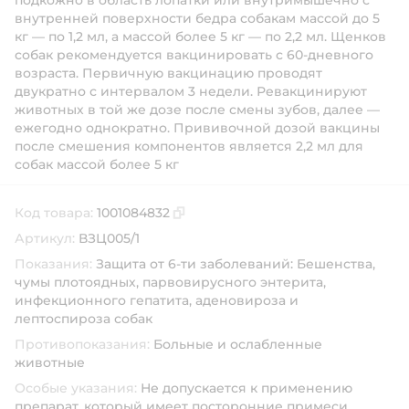
подкожно в область лопатки или внутримышечно с
внутренней поверхности бедра собакам массой до 5
кг — по 1,2 мл, а массой более 5 кг — по 2,2 мл. Щенков
собак рекомендуется вакцинировать с 60-дневного
возраста. Первичную вакцинацию проводят
двукратно с интервалом 3 недели. Ревакцинируют
животных в той же дозе после смены зубов, далее —
ежегодно однократно. Прививочной дозой вакцины
после смешения компонентов является 2,2 мл для
собак массой более 5 кг
Код товара:
1001084832
Скопировать код товара
Артикул:
ВЗЦ005/1
Показания:
Защита от 6-ти заболеваний: Бешенства,
чумы плотоядных, парвовирусного энтерита,
инфекционного гепатита, аденовироза и
лептоспироза собак
Противопоказания:
Больные и ослабленные
животные
Особые указания:
Не допускается к применению
препарат, который имеет посторонние примеси,