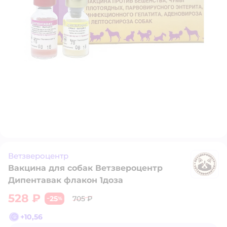
Ветзвероцентр
Вакцина для собак Ветзвероцентр
В
Дипентавак флакон 1доза
528 ₽
25
705 ₽
−
%
+
10,56