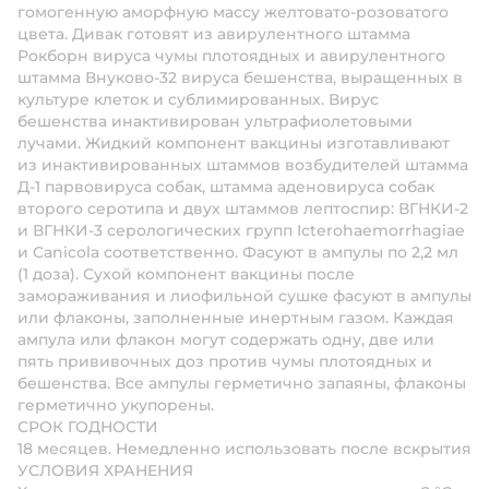
гомогенную аморфную массу желтовато-розоватого
цвета. Дивак готовят из авирулентного штамма
Рокборн вируса чумы плотоядных и авирулентного
штамма Внуково-32 вируса бешенства, выращенных в
культуре клеток и сублимированных. Вирус
бешенства инактивирован ультрафиолетовыми
лучами. Жидкий компонент вакцины изготавливают
из инактивированных штаммов возбудителей штамма
Д-1 парвовируса собак, штамма аденовируса собак
второго серотипа и двух штаммов лептоспир: ВГНКИ-2
и ВГНКИ-3 серологических групп Icterohaemorrhagiae
и Canicola соответственно. Фасуют в ампулы по 2,2 мл
(1 доза). Сухой компонент вакцины после
замораживания и лиофильной сушке фасуют в ампулы
или флаконы, заполненные инертным газом. Каждая
ампула или флакон могут содержать одну, две или
пять прививочных доз против чумы плотоядных и
бешенства. Все ампулы герметично запаяны, флаконы
герметично укупорены.
СРОК ГОДНОСТИ
18 месяцев. Немедленно использовать после вскрытия
УСЛОВИЯ ХРАНЕНИЯ