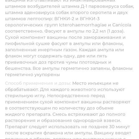
вакцины изготавливают из инактивированных
штаммов возбудителей штамма Д-1 парвовируса собак,
штамма аденовируса собак второго серотипа и двух
штаммов лептоспир: ВГНКИ-2 и ВГНКИ-3
серологических групп Icterohaemorrhagiae и Canicola
соответственно. Фасуют в ампулы по 2,2 мл (1 доза).
Сухой компонент вакцины после замораживания и
лиофильной сушке фасуют в ампулы или флаконы,
заполненные инертным газом. Каждая ампула или
флакон могут содержать одну, две или пять
прививочных доз против чумы плотоядных и
бешенства. Все ампулы герметично запаяны, флаконы
герметично укупорены
Способ применения и дозы:
Место инъекции не
обрабатывают. Для каждого животного используют
стерильную иглу. Непосредственно перед
применением сухой компонент вакцины растворяют
в соответствующем по количеству доз объеме
жидкого препарата. Смесь встряхивают до полного
растворения и образования однородной взвеси.
Препарат следует использовать не позднее 30 минут
после вскрытия флакона или ампулы. Вакцину вводят