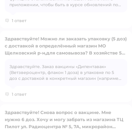
Открыть вопрос
приложении, чтобы быть в курсе обновлений по
наличию товара.
1 ответ
Здравствуйте! Можно ли заказать упаковку (5 доз)
с доставкой в определённый магазин МО
Щелковский р-н,для самовывоза? В хозяйстве 5
хвостов,очень нуждаемся в данной вакцине.
Здравствуйте. Заказ вакцины «Дипентавак»
Спасибо!
Открыть вопрос
(Ветзвероцентр, флакон 1 доза) в упаковке по 5
доз с доставкой в конкретный магазин (например,
МО, Щёлковский район) для самовывоза зависит
от условий конкретной торговой сети или
1 ответ
ветеринарной аптеки.
Здравствуйте! Снова вопрос о вакцине. Мне
нужно 6 доз. Хочу и могу забрать из магазина ТЦ
Пилот ул. Радиоцентра № 5, 7А, микрорайон