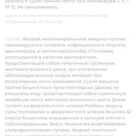
Хранить в сухом темном месте при температуре 2 °C –
10 °C. Не замораживать.
Цены в интернет-магазине могут отличаться
от розничных магазинов.
Состав:
Жидкой инактивированной вакцины против
парвовирусного энтерита, инфекционного гепатита,
аденовироза, и лептоспироза собак (Пентавак),
используемой в качестве растворителя,
представляющей собой гомогенную суспензию
желтовато-розового цвета, при отстаивании
образующую рыхлый осадок, который при
встряхивании легко разбивается. Сухой вакцины
против бешенства и чумы плотоядных (Дивак), по
внешнему виду представляющей собой гомогенную
аморфную массу желтовато-розоватого цвета. Дивак
готовят из авирулентного штамма Рокборн вируса
чумы плотоядных и авирулентного штамма Внуково-32
вируса бешенства, выращенных в культуре клеток и
сублимированных. Вирус бешенства инактивирован
ультрафиолетовыми лучами. Жидкий компонент