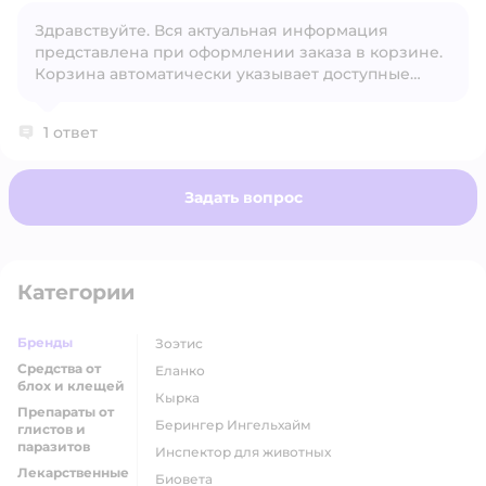
Щёлково-3, Щёлково. Очень нужна вакцина!
Здравствуйте. Вся актуальная информация
Посодействуйте пожалуйста оформлению заказа.
Открыть вопрос
представлена при оформлении заказа в корзине.
Ехать в другие районы Подмосковья или
Корзина автоматически указывает доступные
Москвы,нет возможности.
способы доставки, исходя из наличия товара.
1 ответ
Задать вопрос
Категории
Бренды
Зоэтис
Средства от
Еланко
блох и клещей
Кырка
Препараты от
Берингер Ингельхайм
глистов и
паразитов
Инспектор для животных
Лекарственные
Биовета