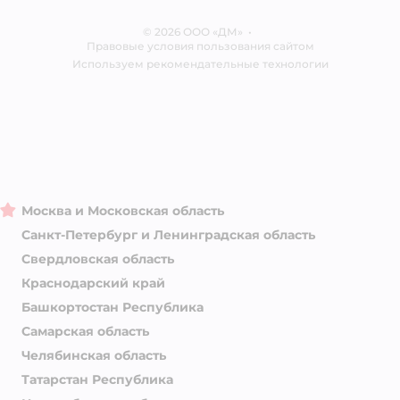
Отзывы
Карта сайта
Ветаптека
© 2026 ООО «ДМ»
Блог
•
Правовые условия пользования сайтом
Магазины сети
Используем рекомендательные технологии
Москва и Московская область
Санкт-Петербург и Ленинградская область
Свердловская область
Краснодарский край
Башкортостан Республика
Самарская область
Челябинская область
Татарстан Республика