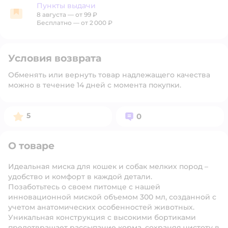
Пункты выдачи
8 августа
—
от 99 ₽
Пункты выдачи
Бесплатно — от 2 000 ₽
Условия возврата
Обменять или вернуть товар надлежащего качества
можно в течение 14 дней с момента покупки.
Рейтинг:
Вопросов:
5
0
О товаре
Идеальная миска для кошек и собак мелких пород –
удобство и комфорт в каждой детали.
Позаботьтесь о своем питомце с нашей
инновационной миской объемом 300 мл, созданной с
учетом анатомических особенностей животных.
Уникальная конструкция с высокими бортиками
предотвращает рассыпание корма, сохраняя чистоту в