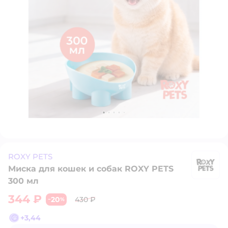
ROXY PETS
Миска для кошек и собак ROXY PETS
R
300 мл
344 ₽
20
430 ₽
−
%
+
3,44