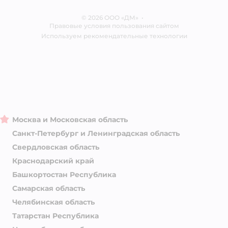
Отзывы
Карта сайта
Ветаптека
© 2026 ООО «ДМ»
Блог
•
Правовые условия пользования сайтом
Магазины сети
Используем рекомендательные технологии
Москва и Московская область
Санкт-Петербург и Ленинградская область
Свердловская область
Краснодарский край
Башкортостан Республика
Самарская область
Челябинская область
Татарстан Республика