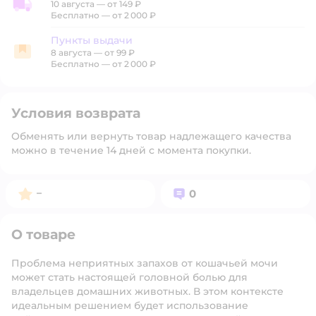
10 августа
—
от 149 ₽
Доставка со склада
Бесплатно — от 2 000 ₽
Пункты выдачи
8 августа
—
от 99 ₽
Пункты выдачи
Бесплатно — от 2 000 ₽
Условия возврата
Обменять или вернуть товар надлежащего качества
можно в течение 14 дней с момента покупки.
Рейтинг:
Вопросов:
–
0
О товаре
Проблема неприятных запахов от кошачьей мочи
может стать настоящей головной болью для
владельцев домашних животных. В этом контексте
идеальным решением будет использование