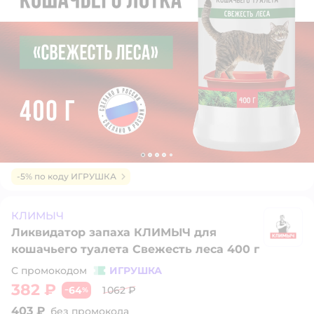
-5% по коду ИГРУШКА
КЛИМЫЧ
Ликвидатор запаха КЛИМЫЧ для
К
кошачьего туалета Свежесть леса 400 г
С промокодом
ИГРУШКА
382 ₽
64
1 062 ₽
−
%
403 ₽
без промокода