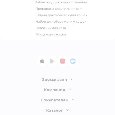
таблетки для кошек от гуляния
препараты для лечения жкт
шприц для таблеток для кошек
набор для сбора мочи у кошек
воротник для кота
бандаж для кошки
App Store
Google Play
AppGallery
RuStore
Зоомагазин
Лицензия
Компания
Как сделать заказ
О компании
Покупателям
Доставка и оплата
Раскрытие информации
Бонусные карты
Каталог
Обмен и возврат товара
Инвесторам